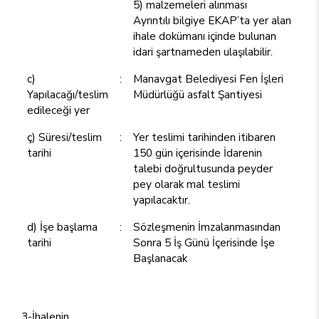
5) malzemeleri alınması
Ayrıntılı bilgiye EKAP’ta yer alan
ihale dokümanı içinde bulunan
idari şartnameden ulaşılabilir.
c)
:
Manavgat Belediyesi Fen İşleri
Yapılacağı/teslim
Müdürlüğü asfalt Şantiyesi
edileceği yer
ç) Süresi/teslim
:
Yer teslimi tarihinden itibaren
tarihi
150 gün içerisinde İdarenin
talebi doğrultusunda peyder
pey olarak mal teslimi
yapılacaktır.
d) İşe başlama
:
Sözleşmenin İmzalanmasından
tarihi
Sonra 5 İş Günü İçerisinde İşe
Başlanacak
3-İhalenin