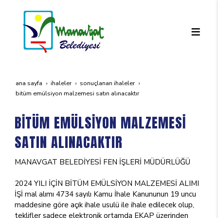
ana sayfa
i̇haleler
sonuçlanan i̇haleler
bi̇tüm emülsi̇yon malzemesi̇ satin alinacaktir
BİTÜM EMÜLSİYON MALZEMESİ
SATIN ALINACAKTIR
MANAVGAT BELEDİYESİ FEN İŞLERİ MÜDÜRLÜĞÜ
2024 YILI İÇİN BİTÜM EMÜLSİYON MALZEMESİ ALIMI
İŞİ mal alımı 4734 sayılı Kamu İhale Kanununun 19 uncu
maddesine göre açık ihale usulü ile ihale edilecek olup,
teklifler sadece elektronik ortamda EKAP üzerinden