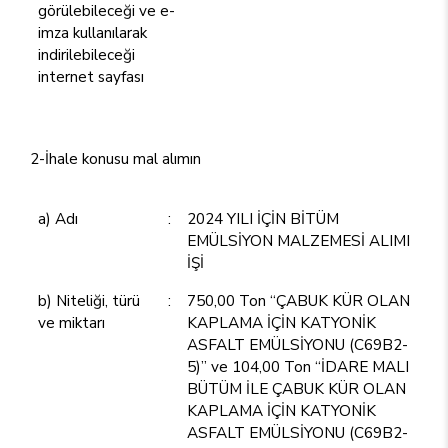
görülebileceği ve e-
imza kullanılarak
indirilebileceği
internet sayfası
2-İhale konusu mal alımın
a) Adı
:
2024 YILI İÇİN BİTÜM
EMÜLSİYON MALZEMESİ ALIMI
İŞİ
b) Niteliği, türü
:
750,00 Ton “ÇABUK KÜR OLAN
ve miktarı
KAPLAMA İÇİN KATYONİK
ASFALT EMÜLSİYONU (C69B2-
5)” ve 104,00 Ton “İDARE MALI
BÜTÜM İLE ÇABUK KÜR OLAN
KAPLAMA İÇİN KATYONİK
ASFALT EMÜLSİYONU (C69B2-