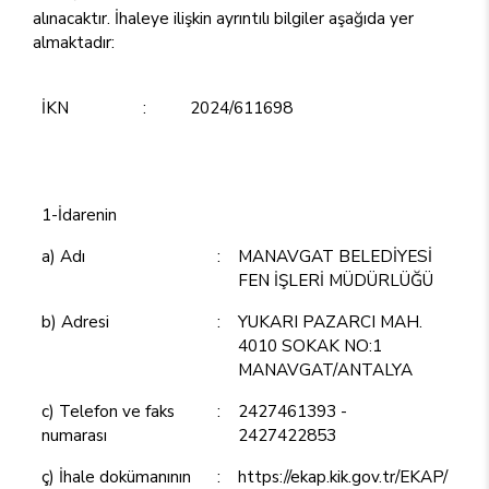
alınacaktır. İhaleye ilişkin ayrıntılı bilgiler aşağıda yer
almaktadır:
İKN
:
2024/611698
1-İdarenin
a) Adı
:
MANAVGAT BELEDİYESİ
FEN İŞLERİ MÜDÜRLÜĞÜ
b) Adresi
:
YUKARI PAZARCI MAH.
4010 SOKAK NO:1
MANAVGAT/ANTALYA
c) Telefon ve faks
:
2427461393 -
numarası
2427422853
ç) İhale dokümanının
:
https://ekap.kik.gov.tr/EKAP/