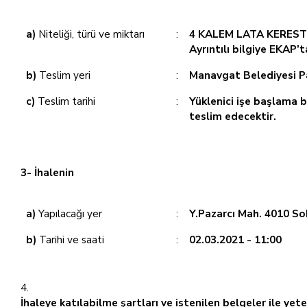
a)
Niteliği, türü ve miktarı
:
4 KALEM LATA KERESTE
Ayrıntılı bilgiye EKAP’
b)
Teslim yeri
:
Manavgat Belediyesi P
c)
Teslim tarihi
:
Yüklenici işe başlama b
teslim edecektir.
3- İhalenin
a)
Yapılacağı yer
:
Y.Pazarcı Mah. 4010 So
b)
Tarihi ve saati
:
02.03.2021 - 11:00
İhaleye katılabilme şartları ve istenilen belgeler ile ye