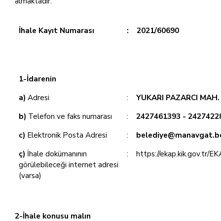
almaktadır:
İhale Kayıt Numarası
:
2021/60690
1-İdarenin
a)
Adresi
:
YUKARI PAZARCI MAH
b)
Telefon ve faks numarası
:
2427461393 - 2427422
c)
Elektronik Posta Adresi
:
belediye@manavgat.be
ç)
İhale dokümanının
:
https://ekap.kik.gov.tr/E
görülebileceği internet adresi
(varsa)
2-İhale konusu malın