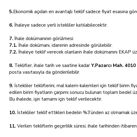
5.
Ekonomik açıdan en avantajlı teklif sadece fiyat esasına göre
6.
İhaleye sadece yerli istekliler katılabilecektir.
7.
İhale dokümanının görülmesi:
7.1.
İhale dokümanı, idarenin adresinde görülebilir.
7.2.
İhaleye teklif verecek olanların ihale dokümanını EKAP üz
8.
Teklifler, ihale tarih ve saatine kadar
Y.Pazarcı Mah. 4010
posta vasıtasıyla da gönderilebilir.
9.
İstekliler tekliflerini, mal kalem-kalemleri için teklif birim f
edilen birim fiyatların çarpımı sonucu bulunan toplam bedel üz
Bu ihalede, işin tamamı için teklif verilecektir.
10.
İstekliler teklif ettikleri bedelin %3’ünden az olmamak üze
11.
Verilen tekliflerin geçerlilik süresi, ihale tarihinden itibare