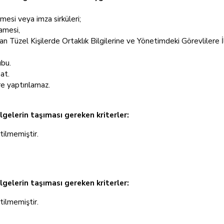
esi veya imza sirküleri;
amesi,
an Tüzel Kişilerde Ortaklık Bilgilerine ve Yönetimdeki Görevlilere İ
ubu.
at.
re yaptırılamaz.
lgelerin taşıması gereken kriterler:
rtilmemiştir.
elgelerin taşıması gereken kriterler:
rtilmemiştir.