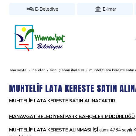
E-Belediye
E-Imar
ana sayfa
i̇haleler
sonuçlanan i̇haleler
muhteli̇f lata kereste satin 
MUHTELİF LATA KERESTE SATIN ALI
MUHTELİF LATA KERESTE SATIN ALINACAKTIR
MANAVGAT BELEDİYESİ PARK BAHÇELER MÜDÜRLÜĞÜ
MUHTELİF LATA KERESTE ALINMASI İŞİ
alımı 4734 sayılı K