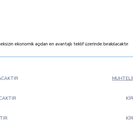
izin ekonomik açıdan en avantajlı teklif üzerinde bırakılacaktır.
ACAKTIR
MUHTELİ
ACAKTIR
Kİ
TIR
Kİ