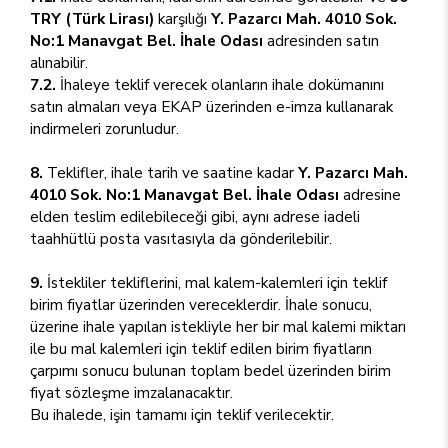
TRY (Türk Lirası)
karşılığı
Y. Pazarcı Mah. 4010 Sok.
No:1 Manavgat Bel. İhale Odası
adresinden satın
alınabilir.
7.2.
İhaleye teklif verecek olanların ihale dokümanını
satın almaları veya EKAP üzerinden e-imza kullanarak
indirmeleri zorunludur.
8.
Teklifler, ihale tarih ve saatine kadar
Y. Pazarcı Mah.
4010 Sok. No:1 Manavgat Bel. İhale Odası
adresine
elden teslim edilebileceği gibi, aynı adrese iadeli
taahhütlü posta vasıtasıyla da gönderilebilir.
9.
İstekliler tekliflerini, mal kalem-kalemleri için teklif
birim fiyatlar üzerinden vereceklerdir. İhale sonucu,
üzerine ihale yapılan istekliyle her bir mal kalemi miktarı
ile bu mal kalemleri için teklif edilen birim fiyatların
çarpımı sonucu bulunan toplam bedel üzerinden birim
fiyat sözleşme imzalanacaktır.
Bu ihalede, işin tamamı için teklif verilecektir.