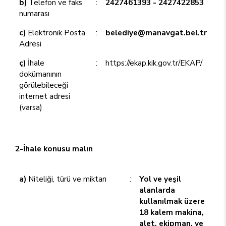
b)
Telefon ve faks
:
2427461393 - 2427422853
numarası
c)
Elektronik Posta
:
belediye@manavgat.bel.tr
Adresi
ç)
İhale
:
https://ekap.kik.gov.tr/EKAP/
dokümanının
görülebileceği
internet adresi
(varsa)
2-İhale konusu malın
a)
Niteliği, türü ve miktarı
:
Yol ve yeşil
alanlarda
kullanılmak üzere
18 kalem makina,
alet, ekipman, ve