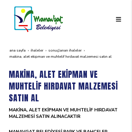
ana sayfa
i̇haleler
sonuçlanan i̇haleler
maki̇na, alet eki̇pman ve muhteli̇f hirdavat malzemesi̇ satin al
MAKİNA, ALET EKİPMAN VE
MUHTELİF HIRDAVAT MALZEMESİ
SATIN AL
MAKİNA, ALET EKİPMAN VE MUHTELİF HIRDAVAT
MALZEMESİ SATIN ALINACAKTIR
MANAVGAT BELEDİYESİ PARK VE BAHÇELER