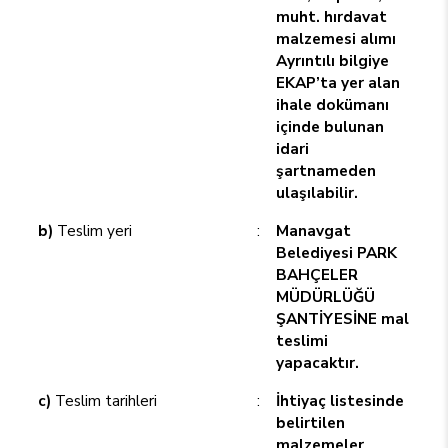
muht. hırdavat
malzemesi alımı
Ayrıntılı bilgiye
EKAP’ta yer alan
ihale dokümanı
içinde bulunan
idari
şartnameden
ulaşılabilir.
b)
Teslim yeri
:
Manavgat
Belediyesi PARK
BAHÇELER
MÜDÜRLÜĞÜ
ŞANTİYESİNE mal
teslimi
yapacaktır.
c)
Teslim tarihleri
:
İhtiyaç listesinde
belirtilen
malzemeler