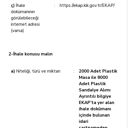
ç)
İhale
:
https://ekap.kik.gov.tr/EKAP/
dokümanının
görülebileceği
internet adresi
(varsa)
2-İhale konusu malın
a)
Niteliği, türü ve miktarı
:
2000 Adet Plastik
Masa ile 8000
Adet Plastik
Sandalye Alımı
Ayrıntılı bilgiye
EKAP’ta yer alan
ihale dokümanı
içinde bulunan
idari
şartnameden