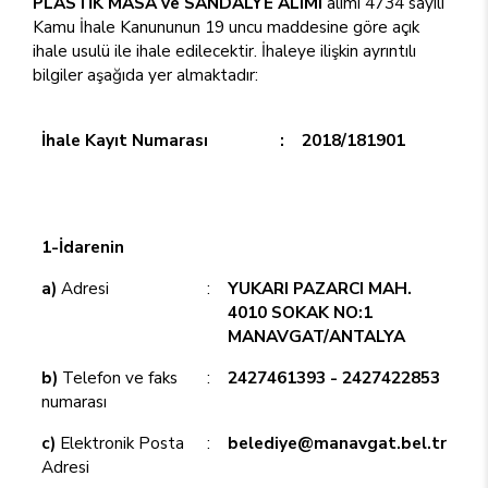
PLASTİK MASA ve SANDALYE ALIMI
alımı 4734 sayılı
Kamu İhale Kanununun 19 uncu maddesine göre açık
ihale usulü ile ihale edilecektir. İhaleye ilişkin ayrıntılı
bilgiler aşağıda yer almaktadır:
İhale Kayıt Numarası
:
2018/181901
1-İdarenin
a)
Adresi
:
YUKARI PAZARCI MAH.
4010 SOKAK NO:1
MANAVGAT/ANTALYA
b)
Telefon ve faks
:
2427461393 - 2427422853
numarası
c)
Elektronik Posta
:
belediye@manavgat.bel.tr
Adresi