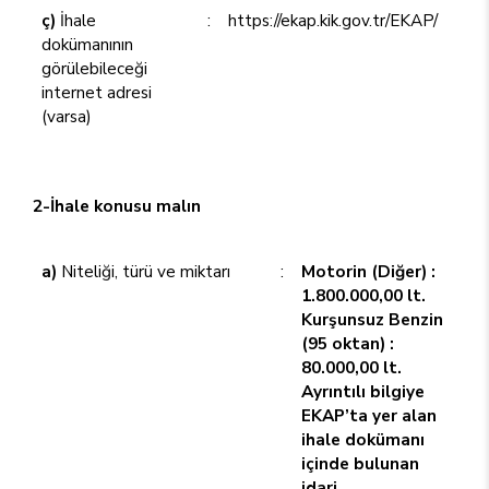
ç)
İhale
:
https://ekap.kik.gov.tr/EKAP/
dokümanının
görülebileceği
internet adresi
(varsa)
2-İhale konusu malın
a)
Niteliği, türü ve miktarı
:
Motorin (Diğer) :
1.800.000,00 lt.
Kurşunsuz Benzin
(95 oktan) :
80.000,00 lt.
Ayrıntılı bilgiye
EKAP’ta yer alan
ihale dokümanı
içinde bulunan
idari