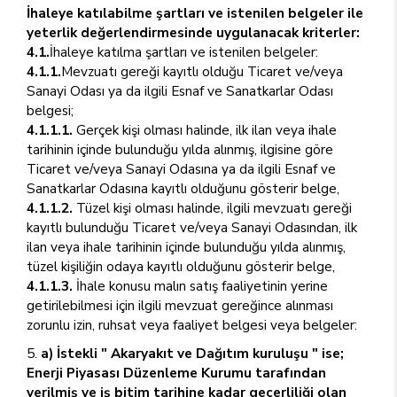
İhaleye katılabilme şartları ve istenilen belgeler ile
yeterlik değerlendirmesinde uygulanacak kriterler:
4.1.
İhaleye katılma şartları ve istenilen belgeler:
4.1.1.
Mevzuatı gereği kayıtlı olduğu Ticaret ve/veya
Sanayi Odası ya da ilgili Esnaf ve Sanatkarlar Odası
belgesi;
4.1.1.1.
Gerçek kişi olması halinde, ilk ilan veya ihale
tarihinin içinde bulunduğu yılda alınmış, ilgisine göre
Ticaret ve/veya Sanayi Odasına ya da ilgili Esnaf ve
Sanatkarlar Odasına kayıtlı olduğunu gösterir belge,
4.1.1.2.
Tüzel kişi olması halinde, ilgili mevzuatı gereği
kayıtlı bulunduğu Ticaret ve/veya Sanayi Odasından, ilk
ilan veya ihale tarihinin içinde bulunduğu yılda alınmış,
tüzel kişiliğin odaya kayıtlı olduğunu gösterir belge,
4.1.1.3.
İhale konusu malın satış faaliyetinin yerine
getirilebilmesi için ilgili mevzuat gereğince alınması
zorunlu izin, ruhsat veya faaliyet belgesi veya belgeler:
a) İstekli " Akaryakıt ve Dağıtım kuruluşu " ise;
Enerji Piyasası Düzenleme Kurumu tarafından
verilmiş ve iş bitim tarihine kadar geçerliliği olan