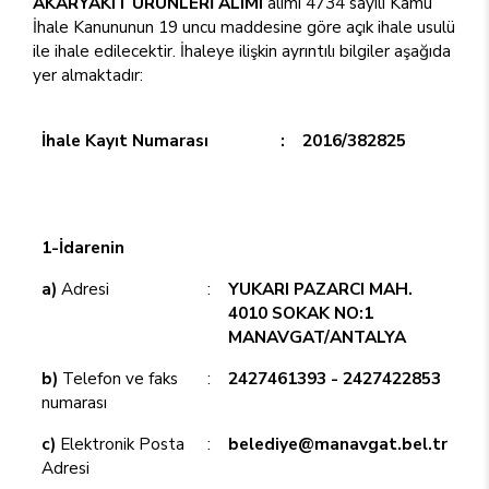
AKARYAKIT ÜRÜNLERİ ALIMI
alımı 4734 sayılı Kamu
İhale Kanununun 19 uncu maddesine göre açık ihale usulü
ile ihale edilecektir. İhaleye ilişkin ayrıntılı bilgiler aşağıda
yer almaktadır:
İhale Kayıt Numarası
:
2016/382825
1-İdarenin
a)
Adresi
:
YUKARI PAZARCI MAH.
4010 SOKAK NO:1
MANAVGAT/ANTALYA
b)
Telefon ve faks
:
2427461393 - 2427422853
numarası
c)
Elektronik Posta
:
belediye@manavgat.bel.tr
Adresi