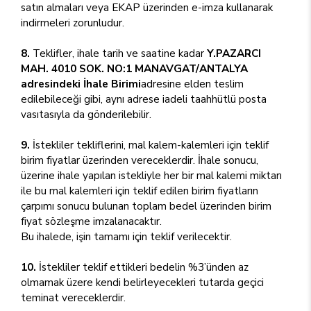
satın almaları veya EKAP üzerinden e-imza kullanarak
indirmeleri zorunludur.
8.
Teklifler, ihale tarih ve saatine kadar
Y.PAZARCI
MAH. 4010 SOK. NO:1 MANAVGAT/ANTALYA
adresindeki İhale Birimi
adresine elden teslim
edilebileceği gibi, aynı adrese iadeli taahhütlü posta
vasıtasıyla da gönderilebilir.
9.
İstekliler tekliflerini, mal kalem-kalemleri için teklif
birim fiyatlar üzerinden vereceklerdir. İhale sonucu,
üzerine ihale yapılan istekliyle her bir mal kalemi miktarı
ile bu mal kalemleri için teklif edilen birim fiyatların
çarpımı sonucu bulunan toplam bedel üzerinden birim
fiyat sözleşme imzalanacaktır.
Bu ihalede, işin tamamı için teklif verilecektir.
10.
İstekliler teklif ettikleri bedelin %3’ünden az
olmamak üzere kendi belirleyecekleri tutarda geçici
teminat vereceklerdir.