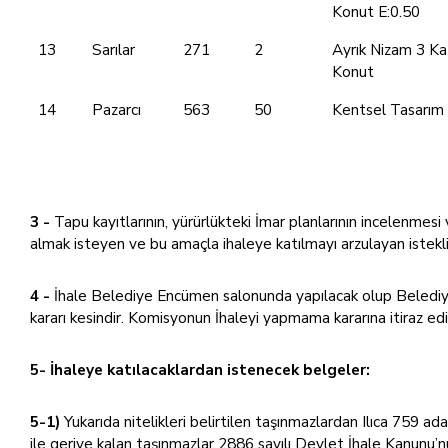
Konut E:0.50
13
Sarılar
271
2
Ayrık Nizam 3 Ka
Konut
14
Pazarcı
563
50
Kentsel Tasarım 
3 -
Tapu kayıtlarının, yürürlükteki İmar planlarının incelenmesi 
almak isteyen ve bu amaçla ihaleye katılmayı arzulayan istekl
4 -
İhale Belediye Encümen salonunda yapılacak olup Belediye
kararı kesindir. Komisyonun İhaleyi yapmama kararına itiraz edil
5-
İhaleye katılacaklardan istenecek belgeler:
5-1)
Yukarıda nitelikleri belirtilen taşınmazlardan Ilıca 759 
ile geriye kalan taşınmazlar 2886 sayılı Devlet İhale Kanunu’n