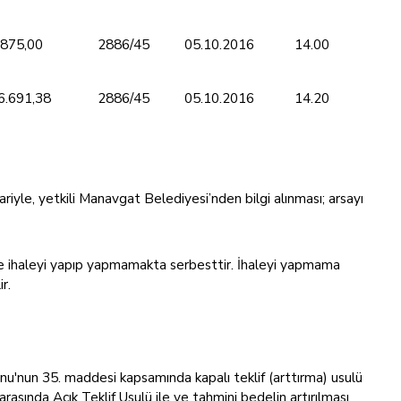
.875,00
2886/45
05.10.2016
14.00
6.691,38
2886/45
05.10.2016
14.20
ariyle, yetkili Manavgat Belediyesi’nden bilgi alınması; arsayı
e ihaleyi yapıp yapmamakta serbesttir. İhaleyi yapmama
r.
unu'nun 35. maddesi kapsamında kapalı teklif (arttırma) usulü
asında Açık Teklif Usulü ile ve tahmini bedelin artırılması