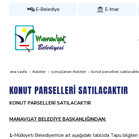
E-Belediye
E-Imar
ana sayfa
i̇haleler
sonuçlanan i̇haleler
konut parselleri̇ satilacakti
KONUT PARSELLERİ SATILACAKTIR
KONUT PARSELLERİ SATILACAKTIR
MANAVGAT BELEDİYE BAŞKANLIĞINDAN:
1-
Mülkiyeti Belediyemize ait aşağıdaki tabloda Tapu bilgileri 