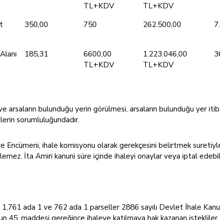
TL+KDV
TL+KDV
t
350,00
750
262.500,00
7
Alanı
185,31
6600,00
1.223.046,00
3
TL+KDV
TL+KDV
ve arsaların bulunduğu yerin görülmesi, arsaların bulunduğu yer itib
ilerin sorumluluğundadır.
 Encümeni, ihale komisyonu olarak gerekçesini belirtmek suretiyl
emez. İta Amiri kanuni süre içinde ihaleyi onaylar veya iptal edebili
ada 1,761 ada 1 ve 762 ada 1 parseller 2886 sayılı Devlet İhale Kan
un 45. maddesi gereğince ihaleye katılmaya hak kazanan istekliler ar