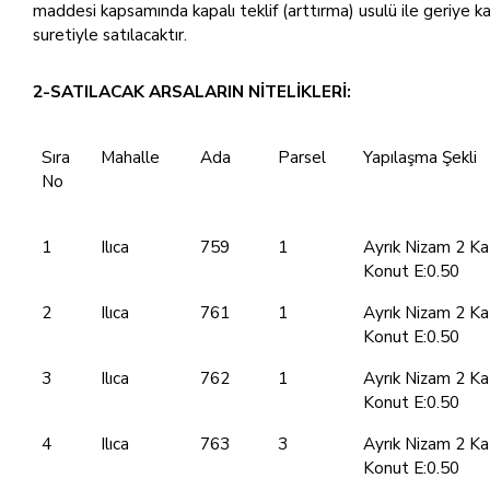
maddesi kapsamında kapalı teklif (arttırma) usulü ile geriye k
suretiyle satılacaktır.
2-SATILACAK ARSALARIN NİTELİKLERİ:
Sıra
Mahalle
Ada
Parsel
Yapılaşma Şekli
No
1
Ilıca
759
1
Ayrık Nizam 2 Ka
Konut E:0.50
2
Ilıca
761
1
Ayrık Nizam 2 Ka
Konut E:0.50
3
Ilıca
762
1
Ayrık Nizam 2 Ka
Konut E:0.50
4
Ilıca
763
3
Ayrık Nizam 2 Ka
Konut E:0.50