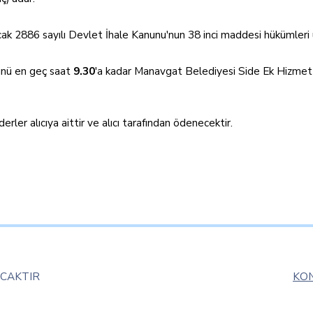
ncak 2886 sayılı Devlet İhale Kanunu'nun 38 inci maddesi hükümleri 
günü en geç saat
9.30
'a kadar Manavgat Belediyesi Side Ek Hizmet
erler alıcıya aittir ve alıcı tarafından ödenecektir.
ACAKTIR
KON