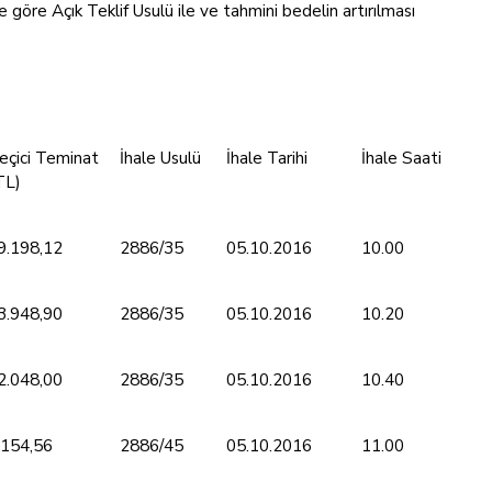
göre Açık Teklif Usulü ile ve tahmini bedelin artırılması
eçici Teminat
İhale Usulü
İhale Tarihi
İhale Saati
TL)
9.198,12
2886/35
05.10.2016
10.00
3.948,90
2886/35
05.10.2016
10.20
2.048,00
2886/35
05.10.2016
10.40
.154,56
2886/45
05.10.2016
11.00