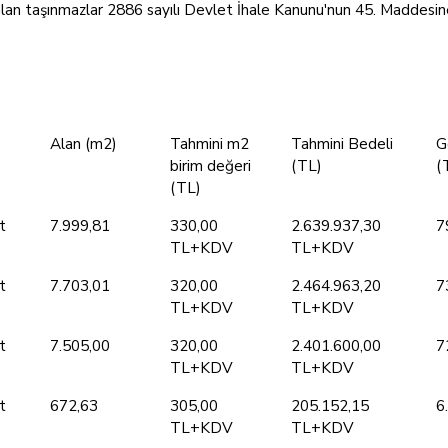
alan taşınmazlar 2886 sayılı Devlet İhale Kanunu'nun 45. Maddesine 
Alan (m2)
Tahmini m2
Tahmini Bedeli
G
birim değeri
(TL)
(
(TL)
t
7.999,81
330,00
2.639.937,30
7
TL+KDV
TL+KDV
t
7.703,01
320,00
2.464.963,20
7
TL+KDV
TL+KDV
t
7.505,00
320,00
2.401.600,00
7
TL+KDV
TL+KDV
t
672,63
305,00
205.152,15
6
TL+KDV
TL+KDV