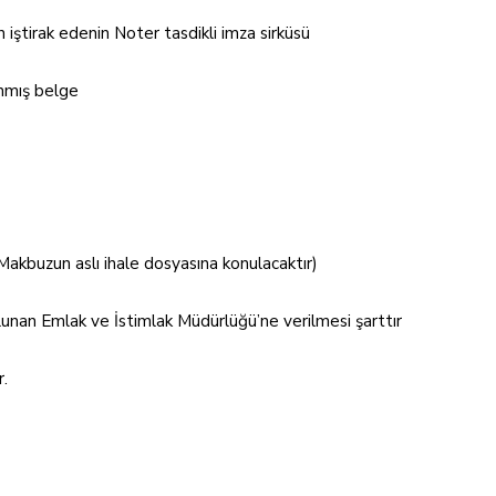
n iştirak edenin Noter tasdikli imza sirküsü
ınmış belge
kbuzun aslı ihale dosyasına konulacaktır)
unan Emlak ve İstimlak Müdürlüğü’ne verilmesi şarttır
r.