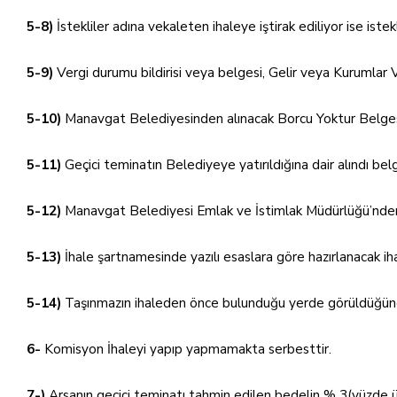
5-8)
İstekliler adına vekaleten ihaleye iştirak ediliyor ise ist
5-9)
Vergi durumu bildirisi veya belgesi, Gelir veya Kurumlar Ve
5-10)
Manavgat Belediyesinden alınacak Borcu Yoktur Belge
5-11)
Geçici teminatın Belediyeye yatırıldığına dair alındı b
5-12)
Manavgat Belediyesi Emlak ve İstimlak Müdürlüğü’nden 
5-13)
İhale şartnamesinde yazılı esaslara göre hazırlanacak i
5-14)
Taşınmazın ihaleden önce bulunduğu yerde görüldüğüne ve
6-
Komisyon İhaleyi yapıp yapmamakta serbesttir.
7-)
Arsanın geçici teminatı tahmin edilen bedelin % 3(yüzde ü