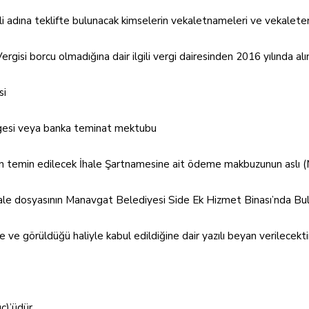
ekli adına teklifte bulunacak kimselerin vekaletnameleri ve vekalete
rgisi borcu olmadığına dair ilgili vergi dairesinden 2016 yılında al
si
elgesi veya banka teminat mektubu
temin edilecek İhale Şartnamesine ait ödeme makbuzunun aslı (Ma
hale dosyasının Manavgat Belediyesi Side Ek Hizmet Binası’nda Bul
 görüldüğü haliyle kabul edildiğine dair yazılı beyan verilecekti
ç)’üdür.