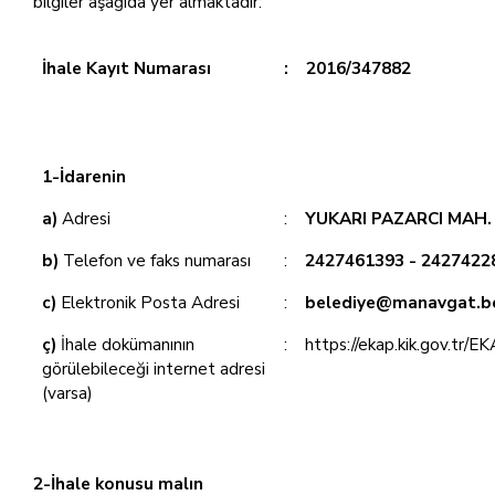
bilgiler aşağıda yer almaktadır:
İhale Kayıt Numarası
:
2016/347882
1-İdarenin
a)
Adresi
:
YUKARI PAZARCI MAH
b)
Telefon ve faks numarası
:
2427461393 - 2427422
c)
Elektronik Posta Adresi
:
belediye@manavgat.be
ç)
İhale dokümanının
:
https://ekap.kik.gov.tr/E
görülebileceği internet adresi
(varsa)
2-İhale konusu malın