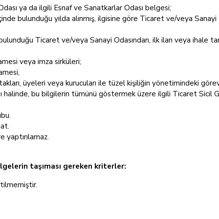
ası ya da ilgili Esnaf ve Sanatkarlar Odası belgesi;
n içinde bulunduğu yılda alınmış, ilgisine göre Ticaret ve/veya Sanayi
ı bulunduğu Ticaret ve/veya Sanayi Odasından, ilk ilan veya ihale tari
esi veya imza sirküleri;
amesi,
ortakları, üyeleri veya kurucuları ile tüzel kişiliğin yönetimindeki gö
 halinde, bu bilgilerin tümünü göstermek üzere ilgili Ticaret Sicil 
ubu.
at.
re yaptırılamaz.
lgelerin taşıması gereken kriterler:
rtilmemiştir.