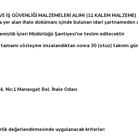
İ VE İŞ GÜVENLİĞİ MALZEMELERİ ALIMI (11 KALEM MALZEME)
ta yer alan ihale dokümanı içinde bulunan idari şartnameden ul
mizlik İşleri Müdürlüğü Şantiyesi'ne teslim edilecektir
n tamamı sözleşme imzalandıktan sonra 30 (otuz) takvim günü
ok. No:1 Manavgat Bel. İhale Odası
terlik değerlendirmesinde uygulanacak kriterler: