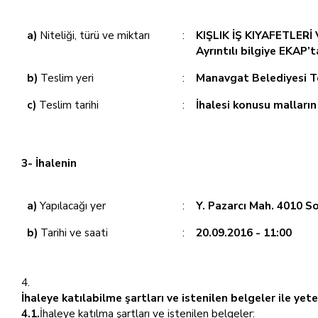
a)
Niteliği, türü ve miktarı
:
KIŞLIK İŞ KIYAFETLER
Ayrıntılı bilgiye EKAP’
b)
Teslim yeri
:
Manavgat Belediyesi Te
c)
Teslim tarihi
:
İhalesi konusu malları
3- İhalenin
a)
Yapılacağı yer
:
Y. Pazarcı Mah. 4010 S
b)
Tarihi ve saati
:
20.09.2016 - 11:00
İhaleye katılabilme şartları ve istenilen belgeler ile ye
4.1.
İhaleye katılma şartları ve istenilen belgeler: