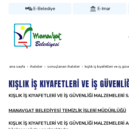
E-Belediye
E-Imar
ana sayfa
i̇haleler
sonuçlanan i̇haleler
kişlik i̇ş kiyafetleri̇ ve i̇ş g
KIŞLIK İŞ KIYAFETLERİ VE İŞ GÜVENL
KIŞLIK İŞ KIYAFETLERİ VE İŞ GÜVENLİĞİ MALZEMELERİ 
MANAVGAT BELEDİYESİ TEMİZLİK İŞLERİ MÜDÜRLÜĞÜ
KIŞLIK İŞ KIYAFETLERİ VE İŞ GÜVENLİĞİ MALZEMELERİ A