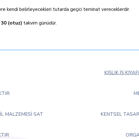
re kendi belirleyecekleri tutarda geçici teminat vereceklerdir.
n
30 (otuz)
takvim günüdür.
KIŞLIK İŞ KIY
KTIR
ME
İL MALZEMESİ SAT
KENTSEL TASAR
KTIR
ORGA