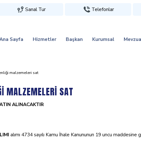
Sanal Tur
Telefonlar
Ana Sayfa
Hizmetler
Başkan
Kurumsal
Mevzua
üvenli̇ği̇ malzemeleri̇ sat
İĞİ MALZEMELERİ SAT
SATIN ALINACAKTIR
LIMI
alımı 4734 sayılı Kamu İhale Kanununun 19 uncu maddesine göre aç