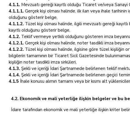
4.1.1.
Mevzuatı gereği kayıtlı olduğu Ticaret ve/veya Sanayi Od
4.1.1.1.
Gerçek kişi olması halinde, ilk ilan veya ihale tarihini
olduğunu gösterir belge,
4.1.1.2.
Tüzel kişi olması halinde, ilgili mevzuatı gereği kayıtl
kayıtlı olduğunu gösterir belge,
4.1.2.
Teklif vermeye yetkili olduğunu gösteren imza beyannam
4.1.2.1.
Gerçek kişi olması halinde, noter tasdikli imza beyann
4.1.2.2.
Tüzel kişi olması halinde, ilgisine göre tüzel kişiliğin 
bilgilerin tamamının bir Ticaret Sicil Gazetesinde bulunmaması
kişiliğin noter tasdikli imza sirküleri,
4.1.3.
Şekli ve içeriği İdari Şartnamede belirlenen teklif mekt
4.1.4.
Şekli ve içeriği İdari Şartnamede belirlenen geçici temin
4.1.5
İhale konusu alımın tamamı veya bir kısmı alt yüklenicile
4.2. Ekonomik ve mali yeterliğe ilişkin belgeler ve bu be
İdare tarafından ekonomik ve mali yeterliğe ilişkin kriter beli