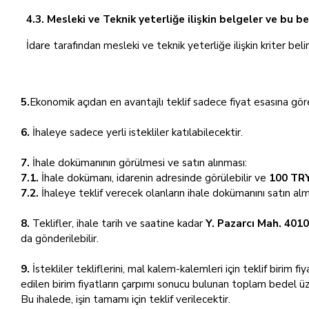
4.3. Mesleki ve Teknik yeterliğe ilişkin belgeler ve bu b
İdare tarafından mesleki ve teknik yeterliğe ilişkin kriter beli
5.
Ekonomik açıdan en avantajlı teklif sadece fiyat esasına göre
6.
İhaleye sadece yerli istekliler katılabilecektir.
7.
İhale dokümanının görülmesi ve satın alınması:
7.1.
İhale dokümanı, idarenin adresinde görülebilir ve
100 TRY
7.2.
İhaleye teklif verecek olanların ihale dokümanını satın al
8.
Teklifler, ihale tarih ve saatine kadar
Y. Pazarcı Mah. 401
da gönderilebilir.
9.
İstekliler tekliflerini, mal kalem-kalemleri için teklif birim f
edilen birim fiyatların çarpımı sonucu bulunan toplam bedel üz
Bu ihalede, işin tamamı için teklif verilecektir.