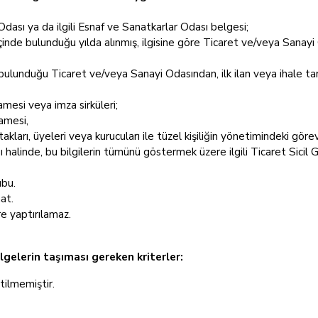
ası ya da ilgili Esnaf ve Sanatkarlar Odası belgesi;
n içinde bulunduğu yılda alınmış, ilgisine göre Ticaret ve/veya Sanayi
ı bulunduğu Ticaret ve/veya Sanayi Odasından, ilk ilan veya ihale tari
esi veya imza sirküleri;
amesi,
ortakları, üyeleri veya kurucuları ile tüzel kişiliğin yönetimindeki gö
 halinde, bu bilgilerin tümünü göstermek üzere ilgili Ticaret Sicil 
ubu.
at.
re yaptırılamaz.
lgelerin taşıması gereken kriterler:
rtilmemiştir.