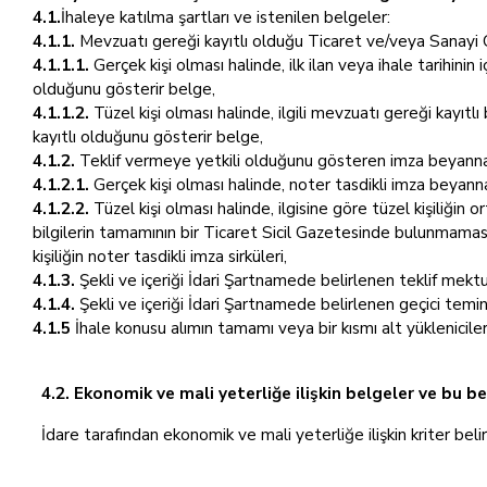
4.1.
İhaleye katılma şartları ve istenilen belgeler:
4.1.1.
Mevzuatı gereği kayıtlı olduğu Ticaret ve/veya Sanayi Od
4.1.1.1.
Gerçek kişi olması halinde, ilk ilan veya ihale tarihini
olduğunu gösterir belge,
4.1.1.2.
Tüzel kişi olması halinde, ilgili mevzuatı gereği kayıtl
kayıtlı olduğunu gösterir belge,
4.1.2.
Teklif vermeye yetkili olduğunu gösteren imza beyannam
4.1.2.1.
Gerçek kişi olması halinde, noter tasdikli imza beyann
4.1.2.2.
Tüzel kişi olması halinde, ilgisine göre tüzel kişiliğin 
bilgilerin tamamının bir Ticaret Sicil Gazetesinde bulunmaması
kişiliğin noter tasdikli imza sirküleri,
4.1.3.
Şekli ve içeriği İdari Şartnamede belirlenen teklif mekt
4.1.4.
Şekli ve içeriği İdari Şartnamede belirlenen geçici temin
4.1.5
İhale konusu alımın tamamı veya bir kısmı alt yüklenicile
4.2. Ekonomik ve mali yeterliğe ilişkin belgeler ve bu be
İdare tarafından ekonomik ve mali yeterliğe ilişkin kriter beli