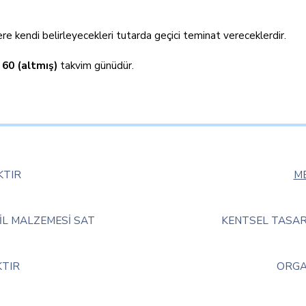
re kendi belirleyecekleri tutarda geçici teminat vereceklerdir.
n
60 (altmış)
takvim günüdür.
KTIR
ME
İL MALZEMESİ SAT
KENTSEL TASAR
KTIR
ORGA