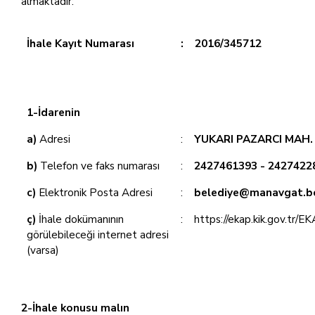
almaktadır:
İhale Kayıt Numarası
:
2016/345712
1-İdarenin
a)
Adresi
:
YUKARI PAZARCI MAH
b)
Telefon ve faks numarası
:
2427461393 - 2427422
c)
Elektronik Posta Adresi
:
belediye@manavgat.be
ç)
İhale dokümanının
:
https://ekap.kik.gov.tr/E
görülebileceği internet adresi
(varsa)
2-İhale konusu malın