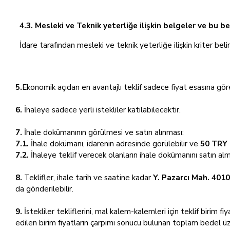
4.3. Mesleki ve Teknik yeterliğe ilişkin belgeler ve bu b
İdare tarafından mesleki ve teknik yeterliğe ilişkin kriter beli
5.
Ekonomik açıdan en avantajlı teklif sadece fiyat esasına göre
6.
İhaleye sadece yerli istekliler katılabilecektir.
7.
İhale dokümanının görülmesi ve satın alınması:
7.1.
İhale dokümanı, idarenin adresinde görülebilir ve
50 TRY 
7.2.
İhaleye teklif verecek olanların ihale dokümanını satın al
8.
Teklifler, ihale tarih ve saatine kadar
Y. Pazarcı Mah. 401
da gönderilebilir.
9.
İstekliler tekliflerini, mal kalem-kalemleri için teklif birim f
edilen birim fiyatların çarpımı sonucu bulunan toplam bedel üz