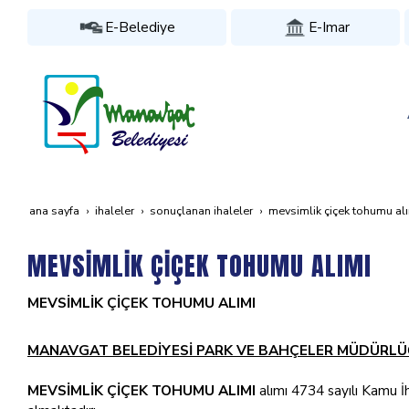
E-Belediye
E-Imar
ana sayfa
i̇haleler
sonuçlanan i̇haleler
mevsi̇mli̇k çi̇çek tohumu al
MEVSİMLİK ÇİÇEK TOHUMU ALIMI
MEVSİMLİK ÇİÇEK TOHUMU ALIMI
MANAVGAT BELEDİYESİ PARK VE BAHÇELER MÜDÜRL
MEVSİMLİK ÇİÇEK TOHUMU ALIMI
alımı 4734 sayılı Kamu İh