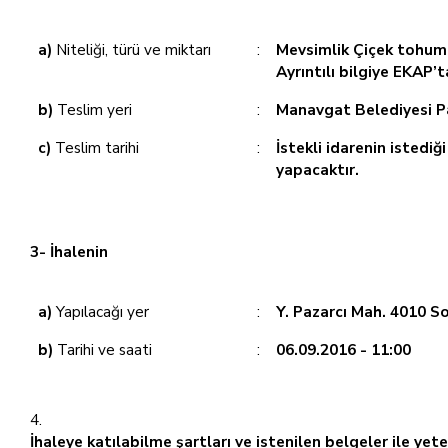
a)
Niteliği, türü ve miktarı
:
Mevsimlik Çiçek tohumu
Ayrıntılı bilgiye EKAP’
b)
Teslim yeri
:
Manavgat Belediyesi P
c)
Teslim tarihi
:
İstekli idarenin ist
yapacaktır.
3- İhalenin
a)
Yapılacağı yer
:
Y. Pazarcı Mah. 4010 S
b)
Tarihi ve saati
:
06.09.2016 - 11:00
İhaleye katılabilme şartları ve istenilen belgeler ile ye