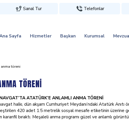
Sanal Tur
Telefonlar
Ana Sayfa
Hizmetler
Başkan
Kurumsal
Mevzua
 anma töreni̇
ANMA TÖRENİ
NAVGAT’TA ATATÜRK’E ANLAMLI ANMA TÖRENİ
avgat halkı, dün akşam Cumhuriyet Meydanı’ndaki Atatürk Anıtı önü
leştirilen 420 adet 1.5 metrelik sosyal mesafe etiketinin üzerine 
in karanfil bıraktı. Meşaleli anma programı güzel ve anlamlı görünt