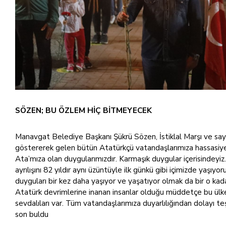
SÖZEN; BU ÖZLEM HİÇ BİTMEYECEK
Manavgat Belediye Başkanı Şükrü Sözen, İstiklal Marşı ve say
göstererek gelen bütün Atatürkçü vatandaşlarımıza hassasiy
Ata’mıza olan duygularımızdır. Karmaşık duygular içerisindeyiz.
ayrılışını 82 yıldır aynı üzüntüyle ilk günkü gibi içimizde yaşıy
duyguları bir kez daha yaşıyor ve yaşatıyor olmak da bir o kadar
Atatürk devrimlerine inanan insanlar olduğu müddetçe bu ülke 
sevdalıları var. Tüm vatandaşlarımıza duyarlılığından dolayı t
son buldu