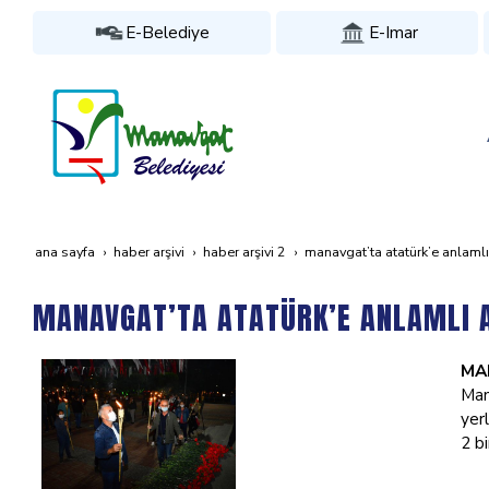
E-Belediye
E-Imar
ana sayfa
haber arşivi
haber arşivi 2
manavgat’ta atatürk’e anlamli
MANAVGAT’TA ATATÜRK’E ANLAMLI 
MA
Man
yer
2 b