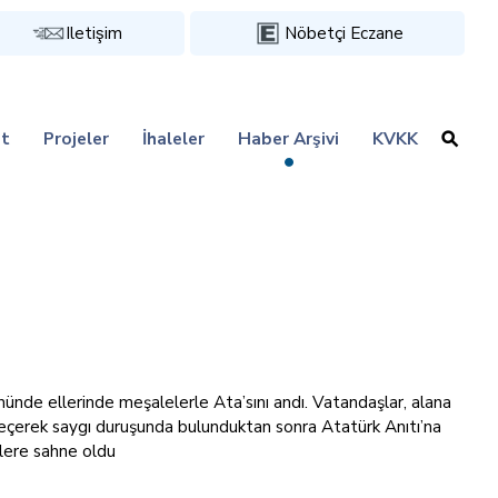
Iletişim
Nöbetçi Eczane
t
Projeler
İhaleler
Haber Arşivi
KVKK
nde ellerinde meşalelerle Ata’sını andı. Vatandaşlar, alana
geçerek saygı duruşunda bulunduktan sonra Atatürk Anıtı’na
ülere sahne oldu