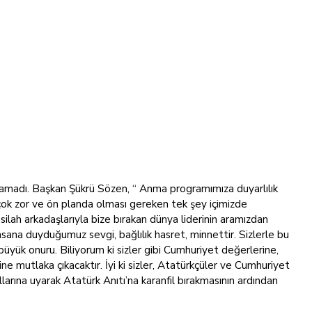
tamadı. Başkan Şükrü Sözen, “ Anma programımıza duyarlılık
ok zor ve ön planda olması gereken tek şey içimizde
silah arkadaşlarıyla bize bırakan dünya liderinin aramızdan
l insana duyduğumuz sevgi, bağlılık hasret, minnettir. Sizlerle bu
 büyük onuru. Biliyorum ki sizler gibi Cumhuriyet değerlerine,
 mutlaka çıkacaktır. İyi ki sizler, Atatürkçüler ve Cumhuriyet
arına uyarak Atatürk Anıtı’na karanfil bırakmasının ardından