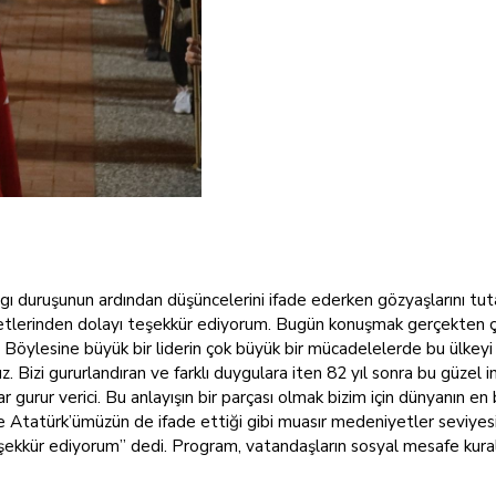
gı duruşunun ardından düşüncelerini ifade ederken gözyaşlarını tu
etlerinden dolayı teşekkür ediyorum. Bugün konuşmak gerçekten ç
 Böylesine büyük bir liderin çok büyük bir mücadelelerde bu ülkeyi 
oruz. Bizi gururlandıran ve farklı duygulara iten 82 yıl sonra bu güze
 gurur verici. Bu anlayışın bir parçası olmak bizim için dünyanın en
Atatürk’ümüzün de ifade ettiği gibi muasır medeniyetler seviyesine
eşekkür ediyorum” dedi. Program, vatandaşların sosyal mesafe kurall