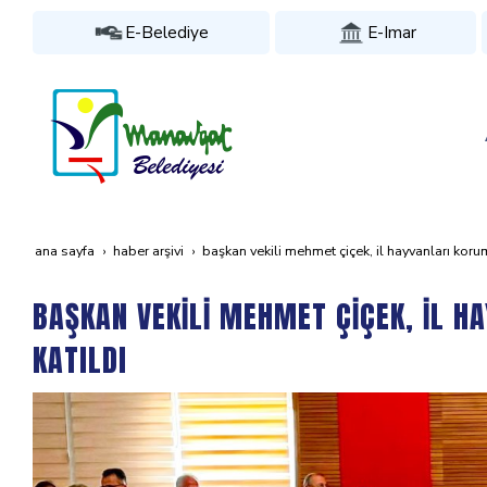
E-Belediye
E-Imar
ana sayfa
haber arşivi
başkan veki̇li̇ mehmet çi̇çek, i̇l hayvanlari kor
BAŞKAN VEKİLİ MEHMET ÇİÇEK, İL H
KATILDI