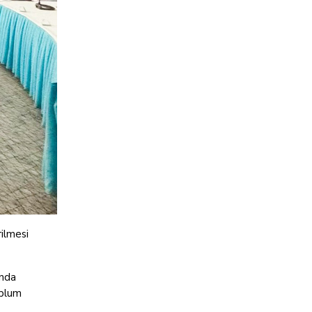
rilmesi
unda
oplum