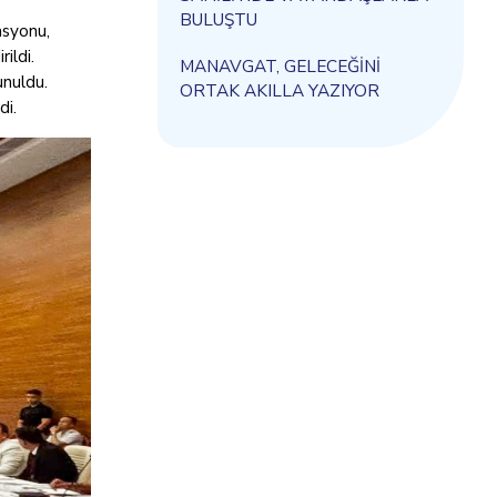
BULUŞTU
asyonu,
ildi.
MANAVGAT, GELECEĞİNİ
unuldu.
ORTAK AKILLA YAZIYOR
di.