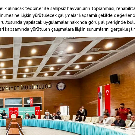
ik alınacak tedbirler ile sahipsiz hayvanların toplanması, rehabilit
rilmesine ilişkin yürütülecek çalışmalar kapsamlı şekilde değerlendir
doğrultusunda yapılacak uygulamalar hakkında görüş alışverişinde bul
eri kapsamında yürütülen çalışmalara ilişkin sunumlarını gerçekleştir