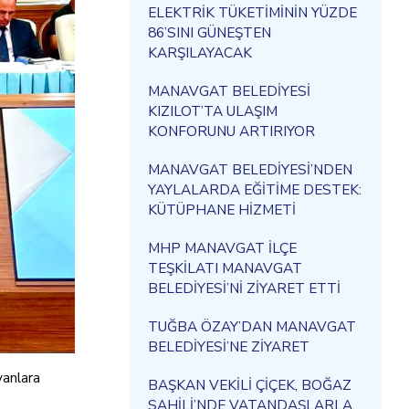
ELEKTRİK TÜKETİMİNİN YÜZDE
86’SINI GÜNEŞTEN
KARŞILAYACAK
MANAVGAT BELEDİYESİ
KIZILOT’TA ULAŞIM
KONFORUNU ARTIRIYOR
MANAVGAT BELEDİYESİ’NDEN
YAYLALARDA EĞİTİME DESTEK:
KÜTÜPHANE HİZMETİ
MHP MANAVGAT İLÇE
TEŞKİLATI MANAVGAT
BELEDİYESİ’Nİ ZİYARET ETTİ
TUĞBA ÖZAY’DAN MANAVGAT
BELEDİYESİ’NE ZİYARET
vanlara
BAŞKAN VEKİLİ ÇİÇEK, BOĞAZ
SAHİLİ’NDE VATANDAŞLARLA