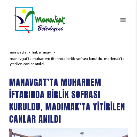
ana sayfa
haber arşivi
manavgat’ta muharrem i̇ftarinda bi̇rli̇k sofrasi kuruldu, madimak’ta
yi̇ti̇ri̇len canlar anildi
MANAVGAT’TA MUHARREM
İFTARINDA BİRLİK SOFRASI
KURULDU, MADIMAK’TA YİTİRİLEN
CANLAR ANILDI