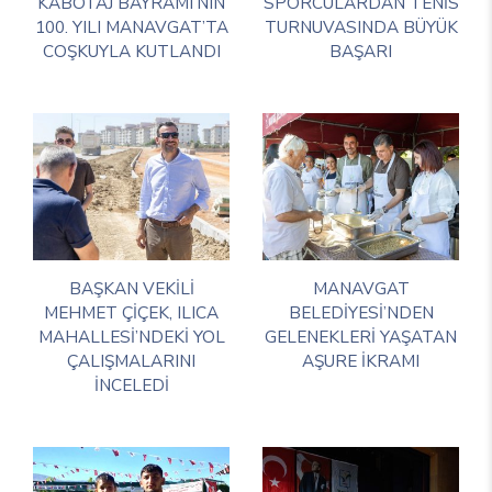
KABOTAJ BAYRAMI’NIN
SPORCULARDAN TENİS
100. YILI MANAVGAT’TA
TURNUVASINDA BÜYÜK
COŞKUYLA KUTLANDI
BAŞARI
BAŞKAN VEKİLİ
MANAVGAT
MEHMET ÇİÇEK, ILICA
BELEDİYESİ’NDEN
MAHALLESİ’NDEKİ YOL
GELENEKLERİ YAŞATAN
ÇALIŞMALARINI
AŞURE İKRAMI
İNCELEDİ