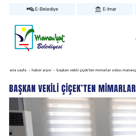
E-Belediye
E-Imar
ana sayfa
haber arşivi
başkan veki̇li̇ çi̇çek’ten mi̇marlar odasi manavgat 
BAŞKAN VEKİLİ ÇİÇEK’TEN MİMARLAR