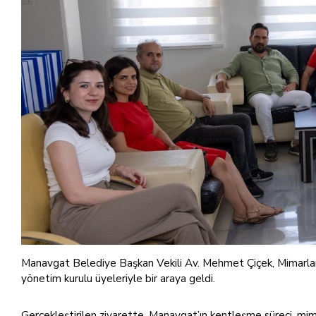
Manavgat Belediye Başkan Vekili Av. Mehmet Çiçek, Mimarlar
yönetim kurulu üyeleriyle bir araya geldi.
Gerçekleştirilen ziyarette, Manavgat’ın kentleşme süreci, mi