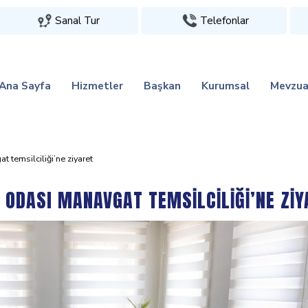
Sanal Tur
Telefonlar
Ana Sayfa
Hizmetler
Başkan
Kurumsal
Mevzua
temsi̇lci̇li̇ği̇’ne zi̇yaret
 ODASI MANAVGAT TEMSİLCİLİĞİ’NE ZİY