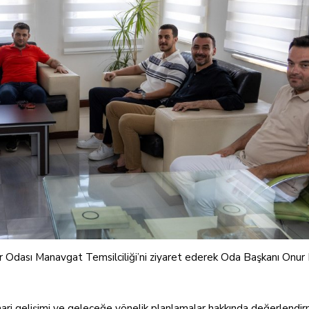
 Odası Manavgat Temsilciliği’ni ziyaret ederek Oda Başkanı Onu
mari gelişimi ve geleceğe yönelik planlamalar hakkında değerlendi