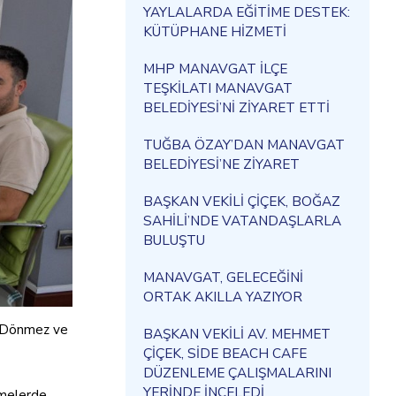
YAYLALARDA EĞİTİME DESTEK:
KÜTÜPHANE HİZMETİ
MHP MANAVGAT İLÇE
TEŞKİLATI MANAVGAT
BELEDİYESİ’Nİ ZİYARET ETTİ
TUĞBA ÖZAY’DAN MANAVGAT
BELEDİYESİ’NE ZİYARET
BAŞKAN VEKİLİ ÇİÇEK, BOĞAZ
SAHİLİ’NDE VATANDAŞLARLA
BULUŞTU
MANAVGAT, GELECEĞİNİ
ORTAK AKILLA YAZIYOR
r Dönmez ve
BAŞKAN VEKİLİ AV. MEHMET
ÇİÇEK, SİDE BEACH CAFE
DÜZENLEME ÇALIŞMALARINI
YERİNDE İNCELEDİ
rmelerde