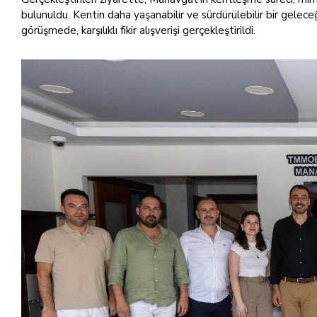
bulunuldu. Kentin daha yaşanabilir ve sürdürülebilir bir gelece
görüşmede, karşılıklı fikir alışverişi gerçekleştirildi.