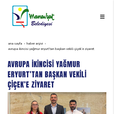
ana sayfa
haber arşivi
avrupa i̇ki̇nci̇si̇ yağmur eryurt’tan başkan veki̇li̇ çi̇çek’e zi̇yaret
AVRUPA İKİNCİSİ YAĞMUR
ERYURT’TAN BAŞKAN VEKİLİ
ÇİÇEK’E ZİYARET