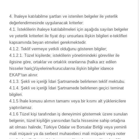
4. İhaleye katılabilme şartları ve istenilen belgeler ile yeterlik
değerlendirmesinde uygulanacak kriterler:
4.1.
İsteklilerin ihaleye katılabilmeleri için aşağıda sayılan belgeler
ve yeterlik kriterleri ile fiyat dışı unsurlara ilişkin bilgileri e-teklifleri
kapsamında beyan etmeleri gerekmektedir.
4.1.2.
Teklif vermeye yetkili olduğunu gösteren bilgiler;
4.1.2.1.
Tüzel kişilerde; isteklilerin yönetimindeki görevliler ile
ilgisine göre, ortaklar ve ortaklık oranlarına (halka arz edilen
hisseler hariç)/üyelerine/kurucularına ilişkin bilgiler idarece
EKAP’tan alınır.
4.1.3.
Şekli ve içeriği İdari Şartnamede belirlenen teklif mektubu.
4.1.4.
Şekli ve içeriği İdari Şartnamede belirlenen geçici teminat
bilgileri.
4.1.5
İhale konusu alımın tamamı veya bir kısmı alt yüklenicilere
yaptırılamaz.
4.1.6
Tüzel kişi tarafından iş deneyimini göstermek üzere sunulan
belgenin, tüzel kişiliğin yarısından fazla hissesine sahip ortağına
ait olması halinde, Türkiye Odalar ve Borsalar Birliği veya yeminli
mali müşavir ya da serbest muhasebeci mali müşavir veya noter