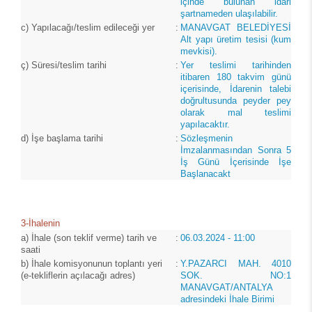
içinde bulunan idari
şartnameden ulaşılabilir.
c)
Yapılacağı/teslim edileceği yer
:
MANAVGAT BELEDİYESİ
Alt yapı üretim tesisi (kum
mevkisi).
ç)
Süresi/teslim tarihi
:
Yer teslimi tarihinden
itibaren 180 takvim günü
içerisinde, İdarenin talebi
doğrultusunda peyder pey
olarak mal teslimi
yapılacaktır.
d)
İşe başlama tarihi
:
Sözleşmenin
İmzalanmasından Sonra 5
İş Günü İçerisinde İşe
Başlanacakt
3-İhalenin
a)
İhale (son teklif verme) tarih ve
:
06.03.2024 - 11:00
saati
b)
İhale komisyonunun toplantı yeri
:
Y.PAZARCI MAH. 4010
(e-tekliflerin açılacağı adres)
SOK. NO:1
MANAVGAT/ANTALYA
adresindeki İhale Birimi