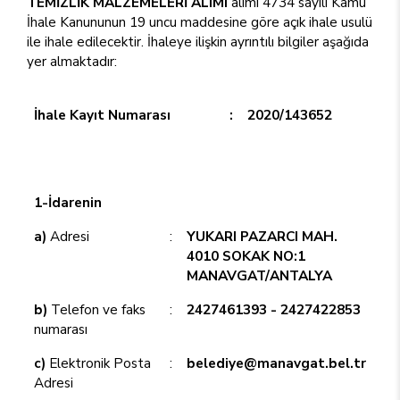
TEMİZLİK MALZEMELERİ ALIMI
alımı 4734 sayılı Kamu
İhale Kanununun 19 uncu maddesine göre açık ihale usulü
ile ihale edilecektir. İhaleye ilişkin ayrıntılı bilgiler aşağıda
yer almaktadır:
İhale Kayıt Numarası
:
2020/143652
1-İdarenin
a)
Adresi
:
YUKARI PAZARCI MAH.
4010 SOKAK NO:1
MANAVGAT/ANTALYA
b)
Telefon ve faks
:
2427461393 - 2427422853
numarası
c)
Elektronik Posta
:
belediye@manavgat.bel.tr
Adresi