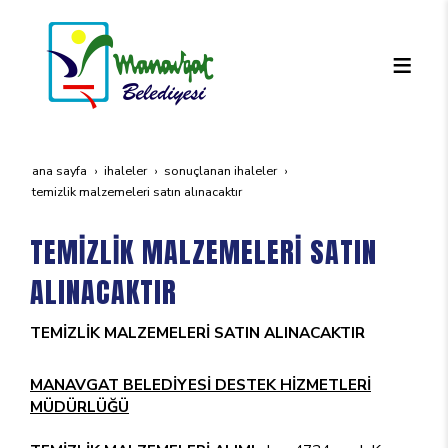
ana sayfa
i̇haleler
sonuçlanan i̇haleler
temi̇zli̇k malzemeleri̇ satin alinacaktir
TEMİZLİK MALZEMELERİ SATIN
ALINACAKTIR
TEMİZLİK MALZEMELERİ SATIN ALINACAKTIR
MANAVGAT BELEDİYESİ DESTEK HİZMETLERİ
MÜDÜRLÜĞÜ