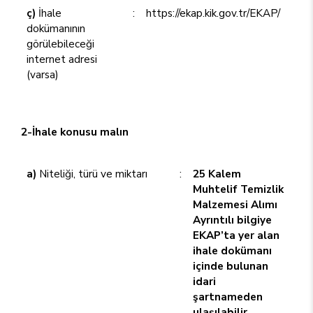
ç)
İhale
:
https://ekap.kik.gov.tr/EKAP/
dokümanının
görülebileceği
internet adresi
(varsa)
2-İhale konusu malın
a)
Niteliği, türü ve miktarı
:
25 Kalem
Muhtelif Temizlik
Malzemesi Alımı
Ayrıntılı bilgiye
EKAP’ta yer alan
ihale dokümanı
içinde bulunan
idari
şartnameden
ulaşılabilir.