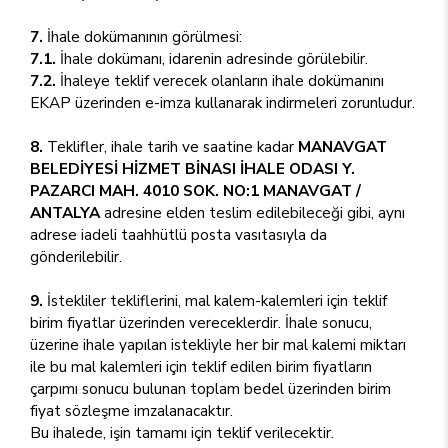
7.
İhale dokümanının görülmesi:
7.1.
İhale dokümanı, idarenin adresinde görülebilir.
7.2.
İhaleye teklif verecek olanların ihale dokümanını
EKAP üzerinden e-imza kullanarak indirmeleri zorunludur.
8.
Teklifler, ihale tarih ve saatine kadar
MANAVGAT
BELEDİYESİ HİZMET BİNASI İHALE ODASI Y.
PAZARCI MAH. 4010 SOK. NO:1 MANAVGAT /
ANTALYA
adresine elden teslim edilebileceği gibi, aynı
adrese iadeli taahhütlü posta vasıtasıyla da
gönderilebilir.
9.
İstekliler tekliflerini, mal kalem-kalemleri için teklif
birim fiyatlar üzerinden vereceklerdir. İhale sonucu,
üzerine ihale yapılan istekliyle her bir mal kalemi miktarı
ile bu mal kalemleri için teklif edilen birim fiyatların
çarpımı sonucu bulunan toplam bedel üzerinden birim
fiyat sözleşme imzalanacaktır.
Bu ihalede, işin tamamı için teklif verilecektir.