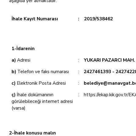
aşağıda yer almaktadır:
İhale Kayıt Numarası
:
2019/538462
1-İdarenin
a)
Adresi
:
YUKARI PAZARCI MAH
b)
Telefon ve faks numarası
:
2427461393 - 2427422
c)
Elektronik Posta Adresi
:
belediye@manavgat.be
ç)
İhale dokümanının
:
https://ekap.kik.gov.tr/E
görülebileceği internet adresi
(varsa)
2-İhale konusu malın