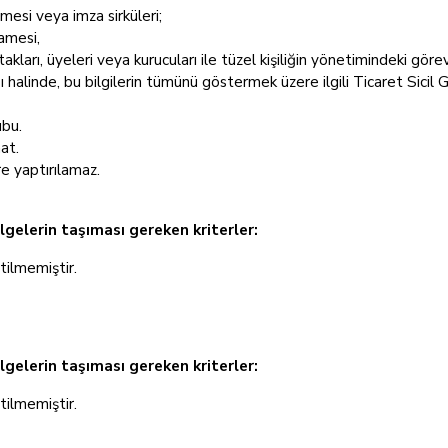
esi veya imza sirküleri;
amesi,
ortakları, üyeleri veya kurucuları ile tüzel kişiliğin yönetimindeki gö
 halinde, bu bilgilerin tümünü göstermek üzere ilgili Ticaret Sicil 
ubu.
at.
re yaptırılamaz.
lgelerin taşıması gereken kriterler:
rtilmemiştir.
elgelerin taşıması gereken kriterler:
rtilmemiştir.