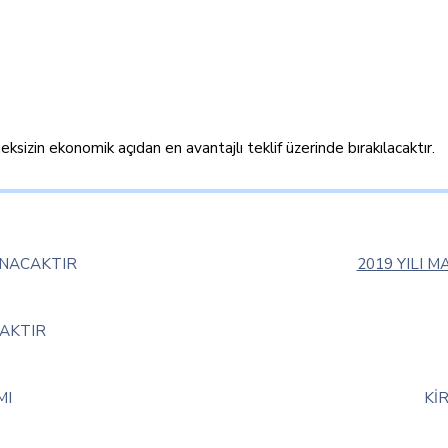
izin ekonomik açıdan en avantajlı teklif üzerinde bırakılacaktır.
INACAKTIR
2019 YILI 
CAKTIR
MI
Kİ