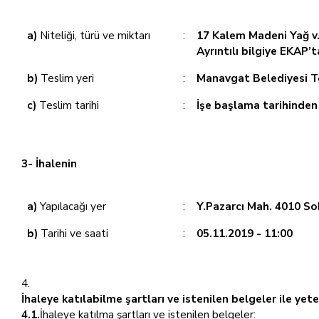
a)
Niteliği, türü ve miktarı
:
17 Kalem Madeni Yağ v
Ayrıntılı bilgiye EKAP’
b)
Teslim yeri
:
Manavgat Belediyesi T
c)
Teslim tarihi
:
İşe başlama tarihinden 
3- İhalenin
a)
Yapılacağı yer
:
Y.Pazarcı Mah. 4010 So
b)
Tarihi ve saati
:
05.11.2019 - 11:00
İhaleye katılabilme şartları ve istenilen belgeler ile ye
4.1.
İhaleye katılma şartları ve istenilen belgeler: