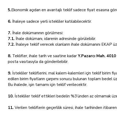
5.
Ekonomik açıdan en avantajlı teklif sadece fiyat esasına göre
6.
İhaleye sadece yerli istekliler katılabilecektir.
7.
İhale dokümanının görülmesi:
7.1.
İhale dokümanı, idarenin adresinde görülebilir.
7.2.
İhaleye teklif verecek olanların ihale dokümanını EKAP üz
8.
Teklifler, ihale tarih ve saatine kadar
Y.Pazarcı Mah. 4010
posta vasıtasıyla da gönderilebilir.
9.
İstekliler tekliflerini, mal kalem-kalemleri için teklif birim f
edilen birim fiyatların çarpımı sonucu bulunan toplam bedel üz
Bu ihalede, işin tamamı için teklif verilecektir.
10.
İstekliler teklif ettikleri bedelin %3’ünden az olmamak üze
11.
Verilen tekliflerin geçerlilik süresi, ihale tarihinden itibare