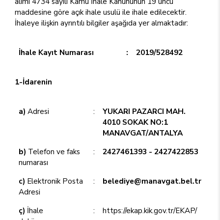
alımı 4734 sayılı Kamu İhale Kanununun 19 uncu
maddesine göre açık ihale usulü ile ihale edilecektir.
İhaleye ilişkin ayrıntılı bilgiler aşağıda yer almaktadır:
İhale Kayıt Numarası
:
2019/528492
1-İdarenin
a)
Adresi
:
YUKARI PAZARCI MAH.
4010 SOKAK NO:1
MANAVGAT/ANTALYA
b)
Telefon ve faks
:
2427461393 - 2427422853
numarası
c)
Elektronik Posta
:
belediye@manavgat.bel.tr
Adresi
ç)
İhale
:
https://ekap.kik.gov.tr/EKAP/