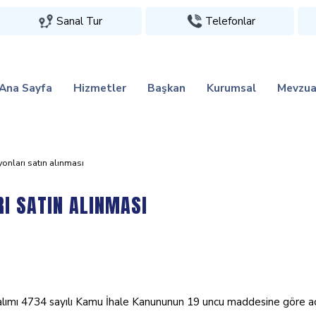
Sanal Tur
Telefonlar
Ana Sayfa
Hizmetler
Başkan
Kurumsal
Mevzua
i̇yonlari satin alinmasi
RI SATIN ALINMASI
lımı 4734 sayılı Kamu İhale Kanununun 19 uncu maddesine göre açık iha