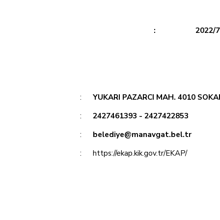
:
2022/
:
YUKARI PAZARCI MAH. 4010 SOK
:
2427461393 - 2427422853
:
belediye@manavgat.bel.tr
:
https://ekap.kik.gov.tr/EKAP/