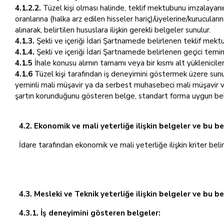
4.1.2.2.
Tüzel kişi olması halinde, teklif mektubunu imzalayanın 
oranlarına (halka arz edilen hisseler hariç)/üyelerine/kurucuların
alınarak, belirtilen hususlara ilişkin gerekli belgeler sunulur.
4.1.3.
Şekli ve içeriği İdari Şartnamede belirlenen teklif mekt
4.1.4.
Şekli ve içeriği İdari Şartnamede belirlenen geçici temin
4.1.5
İhale konusu alımın tamamı veya bir kısmı alt yüklenicile
4.1.6
Tüzel kişi tarafından iş deneyimini göstermek üzere sunula
yeminli mali müşavir ya da serbest muhasebeci mali müşavir vey
şartın korunduğunu gösteren belge, standart forma uygun be
4.2. Ekonomik ve mali yeterliğe ilişkin belgeler ve bu be
İdare tarafından ekonomik ve mali yeterliğe ilişkin kriter beli
4.3. Mesleki ve Teknik yeterliğe ilişkin belgeler ve bu b
4.3.1. İş deneyimini gösteren belgeler: