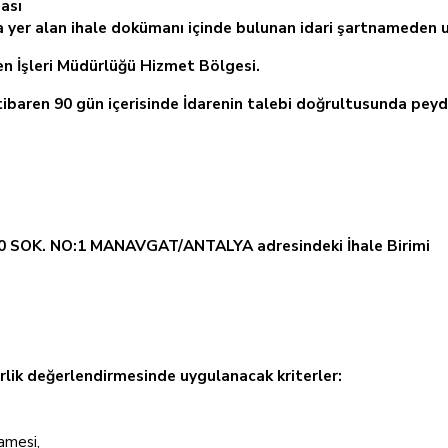
ası
ta yer alan ihale dokümanı içinde bulunan idari şartnameden ul
n İşleri Müdürlüğü Hizmet Bölgesi.
itibaren 90 gün içerisinde İdarenin talebi doğrultusunda peyd
0 SOK. NO:1 MANAVGAT/ANTALYA adresindeki İhale Birimi
terlik değerlendirmesinde uygulanacak kriterler:
amesi,