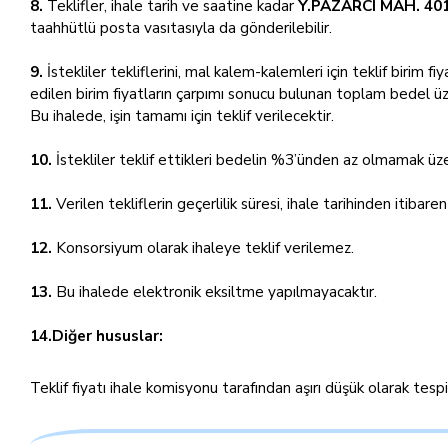
8.
Teklifler, ihale tarih ve saatine kadar
Y.PAZARCI MAH. 401
taahhütlü posta vasıtasıyla da gönderilebilir.
9.
İstekliler tekliflerini, mal kalem-kalemleri için teklif birim f
edilen birim fiyatların çarpımı sonucu bulunan toplam bedel üz
Bu ihalede, işin tamamı için teklif verilecektir.
10.
İstekliler teklif ettikleri bedelin %3’ünden az olmamak üze
11.
Verilen tekliflerin geçerlilik süresi, ihale tarihinden itibare
12.
Konsorsiyum olarak ihaleye teklif verilemez.
13.
Bu ihalede elektronik eksiltme yapılmayacaktır.
14.Diğer hususlar:
Teklif fiyatı ihale komisyonu tarafından aşırı düşük olarak tes