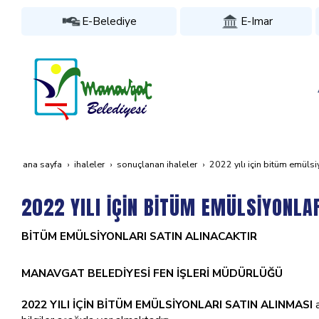
E-Belediye
E-Imar
ana sayfa
i̇haleler
sonuçlanan i̇haleler
2022 yili i̇çi̇n bi̇tüm emüls
2022 YILI İÇİN BİTÜM EMÜLSİYONLA
BİTÜM EMÜLSİYONLARI SATIN ALINACAKTIR
MANAVGAT BELEDİYESİ FEN İŞLERİ MÜDÜRLÜĞÜ
2022 YILI İÇİN BİTÜM EMÜLSİYONLARI SATIN ALINMASI
a