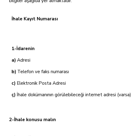
bilgiler aşağıda yer almaktadır:
İhale Kayıt Numarası
1-İdarenin
a)
Adresi
b)
Telefon ve faks numarası
c)
Elektronik Posta Adresi
ç)
İhale dokümanının görülebileceği internet adresi (varsa)
2-İhale konusu malın