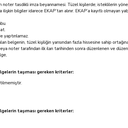
noter tasdikli imza beyannamesi. Tüzel kişilerde; isteklilerin yöneti
a ilişkin bilgiler idarece EKAP’tan alınır. EKAP’a kayıtlı olmayan yaba
ubu.
at.
re yaptırılamaz.
n belgenin, tüzel kişiliğin yarısından fazla hissesine sahip ortağın
a noter tarafından ilk ilan tarihinden sonra düzenlenen ve düzenlen
lge,
lgelerin taşıması gereken kriterler:
rtilmemiştir.
elgelerin taşıması gereken kriterler: