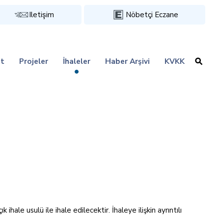
Iletişim
Nöbetçi Eczane
t
Projeler
İhaleler
Haber Arşivi
KVKK
le usulü ile ihale edilecektir. İhaleye ilişkin ayrıntılı