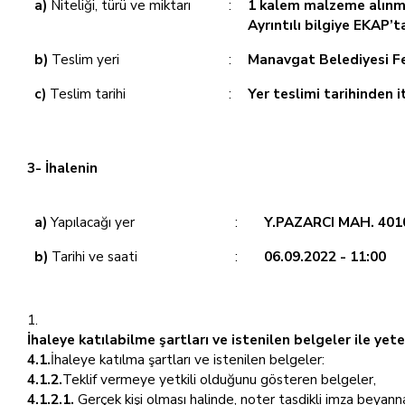
a)
Niteliği, türü ve miktarı
:
1 kalem malzeme alınm
Ayrıntılı bilgiye EKAP’
b)
Teslim yeri
:
Manavgat Belediyesi Fe
c)
Teslim tarihi
:
Yer teslimi tarihinden 
3- İhalenin
a)
Yapılacağı yer
:
Y.PAZARCI MAH. 401
b)
Tarihi ve saati
:
06.09.2022 - 11:00
İhaleye katılabilme şartları ve istenilen belgeler ile ye
4.1.
İhaleye katılma şartları ve istenilen belgeler:
4.1.2.
Teklif vermeye yetkili olduğunu gösteren belgeler,
4.1.2.1.
Gerçek kişi olması halinde, noter tasdikli imza beyann