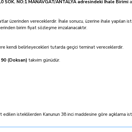
0 SOK. NO:1 MANAVGAT/ANTALYA adresindeki İhale Birimi
a
iyatlar üzerinden vereceklerdir. İhale sonucu, üzerine ihale yapılan ist
erinden birim fiyat sözleşme imzalanacaktır.
re kendi belirleyecekleri tutarda geçici teminat vereceklerdir.
n
90 (Doksan)
takvim günüdür.
pit edilen isteklilerden Kanunun 38 inci maddesine göre açıklama is