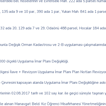
rdeki bel. hisselerinin ve Evrenseki Mah. 222 ada 5 parsel numara
, 135 ada 9 ve 10 par., 390 ada 1 par., Yukarı Mah. 841 ada 1 parsel
2 ada 20, 129 ada 7 ve 29, Odaönü 488 parsel, Hocalar 184 ada 2
unla Değişik Orman Kadastrosu ve 2-B uygulaması çalışmalarında g
00 ölçekli Uygulama İmar Planı Değişikliği.
gesi İlave + Revizyon Uygulama İmar Planı Plan Notları Revizyo
resini kapsayan alanda Uygulama İmar Planı Değişikliğine askı süre
erinin 02.08.2017 tarih ve 102 say. kar. ile geçici süreyle taşınan 
ile alınan Manavgat Beld. Kız Öğrenci Misafirhanesi Yönetmeliğinin