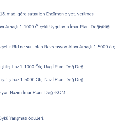
8. mad. göre satışı için Encümen'e yet. verilmesi.
ı Amaçlı 1-1000 Ölçekli Uygulama İmar Planı Değişikliği
hir Bld ne sun. olan Rekreasyon Alanı Amaçlı 1-5000 ölç.
şl.iliş. haz.1-1000 Ölç. Uyg.İ.Plan. Değ.Değ.
şl.iliş. haz.1-5000 Ölç. Naz.İ.Plan. Değ.Değ.
vizyon Nazım İmar Planı. Değ.-KOM
kü Yarışması ödülleri.