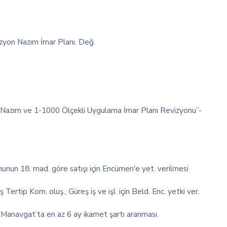
izyon Nazım İmar Planı. Değ.
 Nazım ve 1-1000 Ölçekli Uygulama İmar Planı Revizyonu”-
unun 18. mad. göre satışı için Encümen'e yet. verilmesi
rtip Kom. oluş., Güreş iş ve işl. için Beld. Enc. yetki ver.
Manavgat’ta en az 6 ay ikamet şartı aranması.