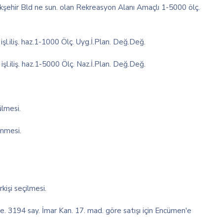
hir Bld ne sun. olan Rekreasyon Alanı Amaçlı 1-5000 ölç.
şl.iliş. haz.1-1000 Ölç. Uyg.İ.Plan. Değ.Değ.
şl.iliş. haz.1-5000 Ölç. Naz.İ.Plan. Değ.Değ.
ülmesi.
enmesi.
işi seçilmesi.
e. 3194 say. İmar Kan. 17. mad. göre satışı için Encümen'e