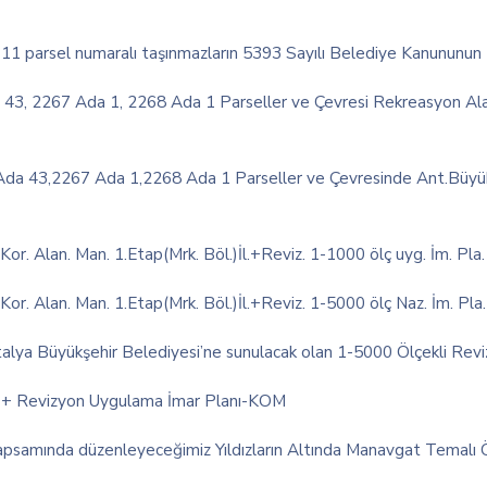
, 11 parsel numaralı taşınmazların 5393 Sayılı Belediye Kanununun 1
3, 2267 Ada 1, 2268 Ada 1 Parseller ve Çevresi Rekreasyon Alan
a 43,2267 Ada 1,2268 Ada 1 Parseller ve Çevresinde Ant.Büyükşe
or. Alan. Man. 1.Etap(Mrk. Böl.)İl.+Reviz. 1-1000 ölç uyg. İm. Pla. i
or. Alan. Man. 1.Etap(Mrk. Böl.)İl.+Reviz. 1-5000 ölç Naz. İm. Pla. i
Antalya Büyükşehir Belediyesi’ne sunulacak olan 1-5000 Ölçekli Re
ve + Revizyon Uygulama İmar Planı-KOM
psamında düzenleyeceğimiz Yıldızların Altında Manavgat Temalı Öy