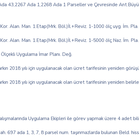
a 43,2267 Ada 1,2268 Ada 1 Parseller ve Çevresinde Ant.Büyükşe
or. Alan. Man. 1.Etap(Mrk. Böl.)İl.+Reviz. 1-1000 ölç uyg. İm. Pla. i
or. Alan. Man. 1.Etap(Mrk. Böl.)İl.+Reviz. 1-5000 ölç Naz. İm. Pla. i
lçekli Uygulama İmar Planı. Değ.
ın 2018 yılı için uygulanacak olan ücret tarifesinin yeniden görüş
n 2018 yılı için uygulanacak olan ücret tarifesinin yeniden belirl
ışmalarında Uygulama Ekipleri ile görev yapmak üzere 4 adet bilirk
h. 697 ada 1, 3, 7, 8 parsel num. taşınmazlarda bulunan Beld. hiss