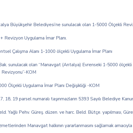
ntalya Büyükşehir Belediyesi’ne sunulacak olan 1-5000 Ölçekli Rev
 + Revizyon Uygulama İmar Planı.
ntsel Çalışma Alanı 1-1000 ölçekli Uygulama İmar Planı
ak. sunulacak olan “Manavgat (Antalya) Evrenseki 1-5000 ölçekli
nı Revizyonu”-KOM
000 Ölçekli Uygulama İmar Planı Değişikliği -KOM
17, 18, 19 parsel numaralı taşınmazların 5393 Sayılı Belediye Kanun
Yağlı Pehv. Güreş. düzen. ve harc. Beld. Bütçe. yapılması, Güreş Te
metlerinden Manavgat halkının yararlanmasını sağlamak amacıyla 