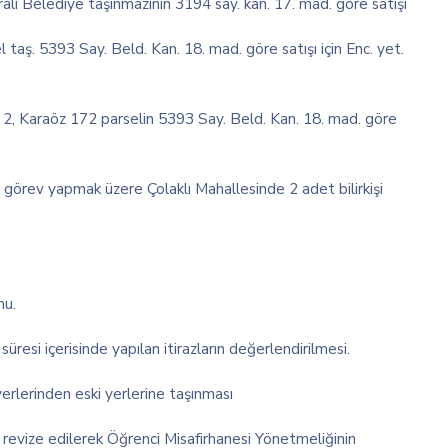
lı Belediye taşınmazının 3194 say. kan. 17. mad. göre satışı
 taş. 5393 Say. Beld. Kan. 18. mad. göre satışı için Enc. yet.
, Karaöz 172 parselin 5393 Say. Beld. Kan. 18. mad. göre
örev yapmak üzere Çolaklı Mahallesinde 2 adet bilirkişi
nu.
si içerisinde yapılan itirazların değerlendirilmesi.
yerlerinden eski yerlerine taşınması
 revize edilerek Öğrenci Misafirhanesi Yönetmeliğinin