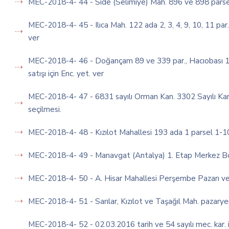
MEC-2018-4- 44 - Side (Selimiye) Mah. 896 ve 898 parselle
MEC-2018-4- 45 - Ilıca Mah. 122 ada 2, 3, 4, 9, 10, 11 par.
ver
MEC-2018-4- 46 - Doğançam 89 ve 339 par., Hacıobası 13
satışı için Enc. yet. ver
MEC-2018-4- 47 - 6831 sayılı Orman Kan. 3302 Sayılı Kan
seçilmesi.
MEC-2018-4- 48 - Kızılot Mahallesi 193 ada 1 parsel 1-10
MEC-2018-4- 49 - Manavgat (Antalya) 1. Etap Merkez Böl
MEC-2018-4- 50 - A. Hisar Mahallesi Perşembe Pazarı ve Çev
MEC-2018-4- 51 - Sarılar, Kızılot ve Taşağıl Mah. pazaryerl
MEC-2018-4- 52 - 02.03.2016 tarih ve 54 sayılı mec. kar. 