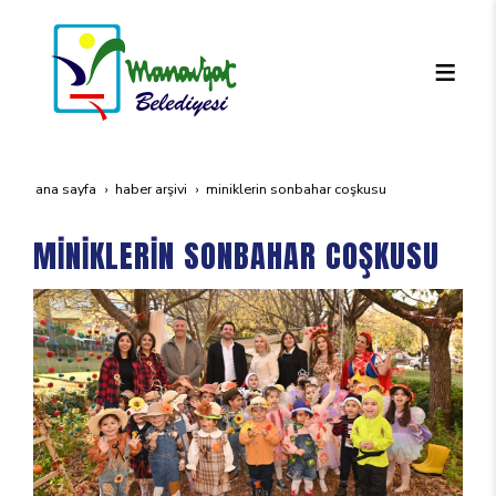
ana sayfa
haber arşivi
mi̇ni̇kleri̇n sonbahar coşkusu
MİNİKLERİN SONBAHAR COŞKUSU