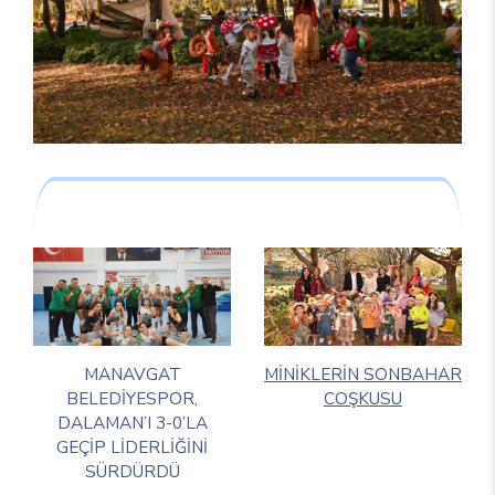
MANAVGAT
MİNİKLERİN SONBAHAR
BELEDİYESPOR,
COŞKUSU
DALAMAN’I 3-0’LA
GEÇİP LİDERLİĞİNİ
SÜRDÜRDÜ