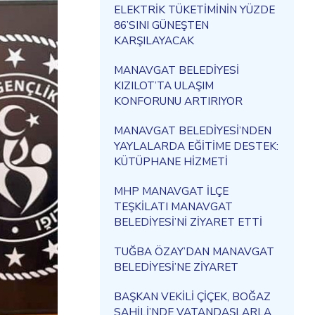
ELEKTRİK TÜKETİMİNİN YÜZDE
86’SINI GÜNEŞTEN
KARŞILAYACAK
MANAVGAT BELEDİYESİ
KIZILOT’TA ULAŞIM
KONFORUNU ARTIRIYOR
MANAVGAT BELEDİYESİ’NDEN
YAYLALARDA EĞİTİME DESTEK:
KÜTÜPHANE HİZMETİ
MHP MANAVGAT İLÇE
TEŞKİLATI MANAVGAT
BELEDİYESİ’Nİ ZİYARET ETTİ
TUĞBA ÖZAY’DAN MANAVGAT
BELEDİYESİ’NE ZİYARET
BAŞKAN VEKİLİ ÇİÇEK, BOĞAZ
SAHİLİ’NDE VATANDAŞLARLA