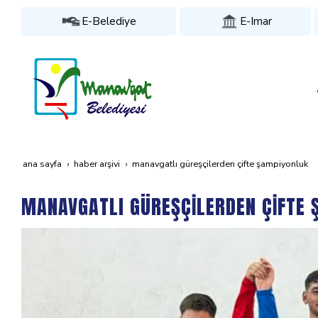
E-Belediye
E-Imar
ana sayfa
haber arşivi
manavgatli güreşçi̇lerden çi̇fte şampi̇yonluk
MANAVGATLI GÜREŞÇİLERDEN ÇİFTE 