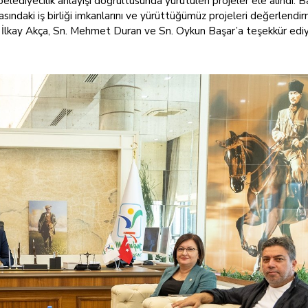
l belediyecilik anlayışı doğrultusunda yürütülen projeler ele alındı. B
sındaki iş birliği imkanlarını ve yürüttüğümüz projeleri değerlendir
in Sn. İlkay Akça, Sn. Mehmet Duran ve Sn. Oykun Başar’a teşekkür edi