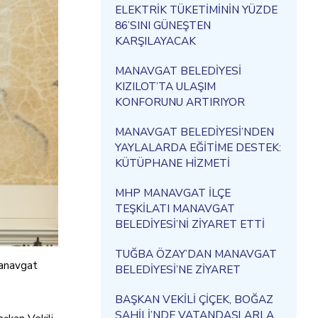
ELEKTRİK TÜKETİMİNİN YÜZDE
86’SINI GÜNEŞTEN
KARŞILAYACAK
MANAVGAT BELEDİYESİ
KIZILOT’TA ULAŞIM
KONFORUNU ARTIRIYOR
MANAVGAT BELEDİYESİ’NDEN
YAYLALARDA EĞİTİME DESTEK:
KÜTÜPHANE HİZMETİ
MHP MANAVGAT İLÇE
TEŞKİLATI MANAVGAT
BELEDİYESİ’Nİ ZİYARET ETTİ
TUĞBA ÖZAY’DAN MANAVGAT
Manavgat
BELEDİYESİ’NE ZİYARET
BAŞKAN VEKİLİ ÇİÇEK, BOĞAZ
SAHİLİ’NDE VATANDAŞLARLA