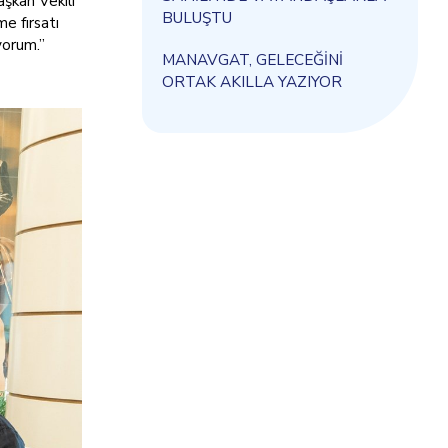
aşkan Vekili
BULUŞTU
me fırsatı
yorum.”
MANAVGAT, GELECEĞİNİ
ORTAK AKILLA YAZIYOR