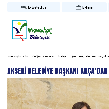
E-Belediye
E-Imar
ana sayfa
haber arşivi
akseki̇ beledi̇ye başkani akça’dan manavgat bele
AKSEKİ BELEDİYE BAŞKANI AKÇA’DAN