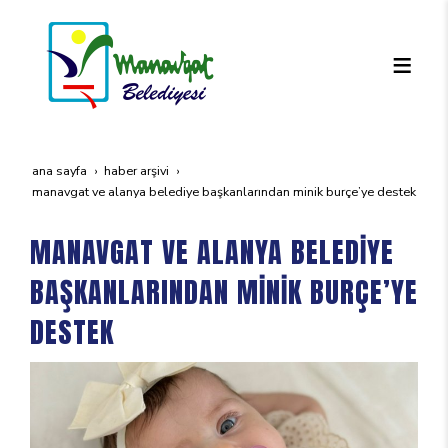
ana sayfa
haber arşivi
manavgat ve alanya beledi̇ye başkanlarindan mi̇ni̇k burçe’ye destek
MANAVGAT VE ALANYA BELEDİYE
BAŞKANLARINDAN MİNİK BURÇE’YE
DESTEK