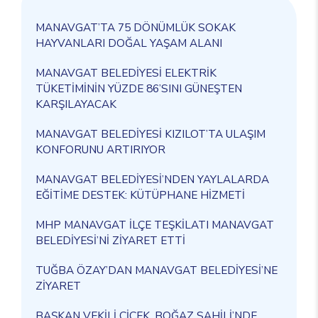
MANAVGAT’TA 75 DÖNÜMLÜK SOKAK
HAYVANLARI DOĞAL YAŞAM ALANI
MANAVGAT BELEDİYESİ ELEKTRİK
TÜKETİMİNİN YÜZDE 86’SINI GÜNEŞTEN
KARŞILAYACAK
MANAVGAT BELEDİYESİ KIZILOT’TA ULAŞIM
KONFORUNU ARTIRIYOR
MANAVGAT BELEDİYESİ’NDEN YAYLALARDA
EĞİTİME DESTEK: KÜTÜPHANE HİZMETİ
MHP MANAVGAT İLÇE TEŞKİLATI MANAVGAT
BELEDİYESİ’Nİ ZİYARET ETTİ
TUĞBA ÖZAY’DAN MANAVGAT BELEDİYESİ’NE
ZİYARET
BAŞKAN VEKİLİ ÇİÇEK, BOĞAZ SAHİLİ’NDE