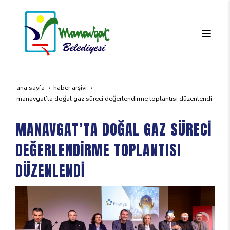
ana sayfa
haber arşivi
manavgat’ta doğal gaz süreci̇ değerlendi̇rme toplantisi düzenlendi̇
MANAVGAT’TA DOĞAL GAZ SÜRECİ
DEĞERLENDİRME TOPLANTISI
DÜZENLENDİ