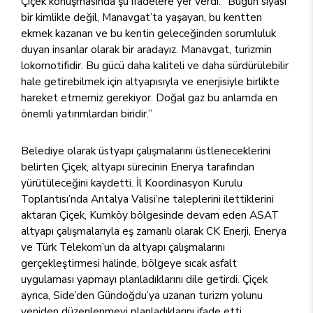
Çiçek konuşmasında şu ifadelere yer verdi: “Bugün siyasi
bir kimlikle değil, Manavgat’ta yaşayan, bu kentten
ekmek kazanan ve bu kentin geleceğinden sorumluluk
duyan insanlar olarak bir aradayız. Manavgat, turizmin
lokomotifidir. Bu gücü daha kaliteli ve daha sürdürülebilir
hale getirebilmek için altyapısıyla ve enerjisiyle birlikte
hareket etmemiz gerekiyor. Doğal gaz bu anlamda en
önemli yatırımlardan biridir.”
Belediye olarak üstyapı çalışmalarını üstleneceklerini
belirten Çiçek, altyapı sürecinin Enerya tarafından
yürütüleceğini kaydetti. İl Koordinasyon Kurulu
Toplantısı’nda Antalya Valisi’ne taleplerini ilettiklerini
aktaran Çiçek, Kumköy bölgesinde devam eden ASAT
altyapı çalışmalarıyla eş zamanlı olarak CK Enerji, Enerya
ve Türk Telekom’un da altyapı çalışmalarını
gerçekleştirmesi halinde, bölgeye sıcak asfalt
uygulaması yapmayı planladıklarını dile getirdi. Çiçek
ayrıca, Side’den Gündoğdu’ya uzanan turizm yolunu
yeniden düzenlenmeyi planladıklarını ifade etti.