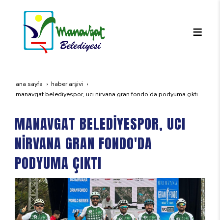
ana sayfa
haber arşivi
manavgat beledi̇yespor, uci ni̇rvana gran fondo'da podyuma çikti
MANAVGAT BELEDİYESPOR, UCI
NİRVANA GRAN FONDO'DA
PODYUMA ÇIKTI