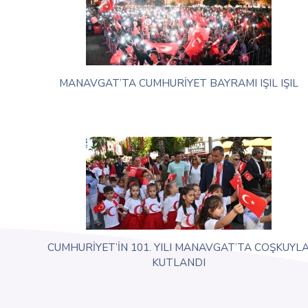
MANAVGAT’TA CUMHURİYET BAYRAMI IŞIL IŞIL
CUMHURİYET’İN 101. YILI MANAVGAT’TA COŞKUYL
KUTLANDI