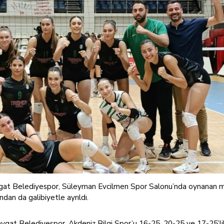
gat Belediyespor, Süleyman Evcilmen Spor Salonu’nda oynanan 
an da galibiyetle ayrıldı.
gat Belediyespor, Akdeniz Bilgi Spor’u 16-25, 20-25 ve 17-25’lik