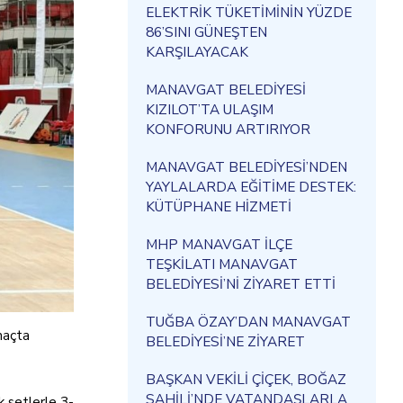
ELEKTRİK TÜKETİMİNİN YÜZDE
86’SINI GÜNEŞTEN
KARŞILAYACAK
MANAVGAT BELEDİYESİ
KIZILOT’TA ULAŞIM
KONFORUNU ARTIRIYOR
MANAVGAT BELEDİYESİ’NDEN
YAYLALARDA EĞİTİME DESTEK:
KÜTÜPHANE HİZMETİ
MHP MANAVGAT İLÇE
TEŞKİLATI MANAVGAT
BELEDİYESİ’Nİ ZİYARET ETTİ
TUĞBA ÖZAY’DAN MANAVGAT
maçta
BELEDİYESİ’NE ZİYARET
BAŞKAN VEKİLİ ÇİÇEK, BOĞAZ
SAHİLİ’NDE VATANDAŞLARLA
 setlerle 3-