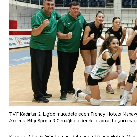
TVF Kadınlar 2. Lig’de mücadele eden Trendy Hotels Manav
Akdeniz Bilgi Spor’u 3-0 mağlup ederek sezonun beşinci maçınd
Kadınlar 2. Lig 8. Grupta mücadele eden Trendy Hotels Manav