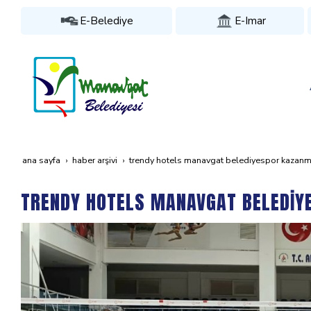
E-Belediye
E-Imar
ana sayfa
haber arşivi
trendy hotels manavgat beledi̇yespor kazanm
TRENDY HOTELS MANAVGAT BELEDİY