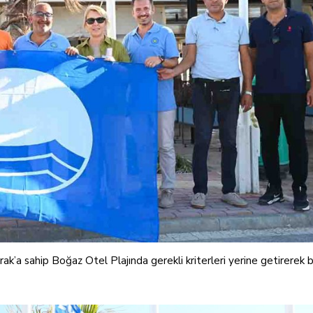
k’a sahip Boğaz Otel Plajında gerekli kriterleri yerine getirerek 