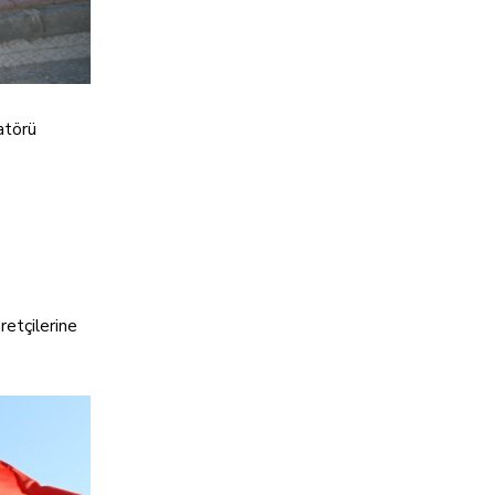
atörü
retçilerine