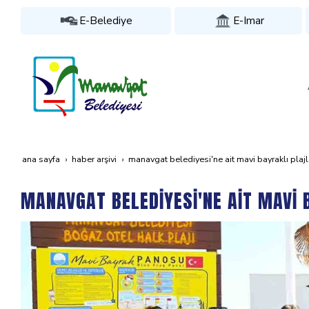
E-Belediye
E-Imar
ana sayfa
haber arşivi
manavgat beledi̇yesi̇'ne ai̇t mavi̇ bayrakli pla
MANAVGAT BELEDİYESİ'NE AİT MAVİ