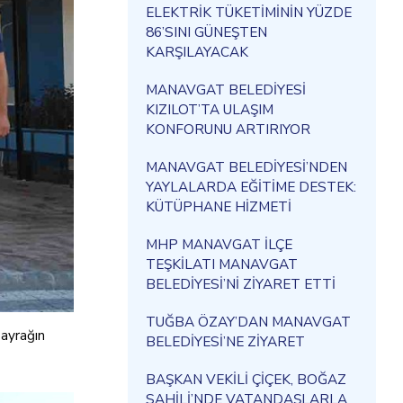
ELEKTRİK TÜKETİMİNİN YÜZDE
86’SINI GÜNEŞTEN
KARŞILAYACAK
MANAVGAT BELEDİYESİ
KIZILOT’TA ULAŞIM
KONFORUNU ARTIRIYOR
MANAVGAT BELEDİYESİ’NDEN
YAYLALARDA EĞİTİME DESTEK:
KÜTÜPHANE HİZMETİ
MHP MANAVGAT İLÇE
TEŞKİLATI MANAVGAT
BELEDİYESİ’Nİ ZİYARET ETTİ
TUĞBA ÖZAY’DAN MANAVGAT
bayrağın
BELEDİYESİ’NE ZİYARET
BAŞKAN VEKİLİ ÇİÇEK, BOĞAZ
SAHİLİ’NDE VATANDAŞLARLA