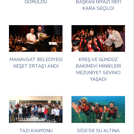
GÖRÜLDÜ
BAŞKAN NİYAZİ NEFİ
KARA SEÇİLDİ
MANAVGAT BELEDİYESİ
KREŞ VE GÜNDÜZ
NEŞET ERTAŞ’I ANDI
BAKIMEVİ MİNİKLERİ
MEZUNİYET SEVİNCİ
YAŞADI
TAZI KANYONU
SİDE’DE SU ALTINA