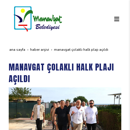
ana sayfa
haber arşivi
manavgat çolakli halk plaji açildi
MANAVGAT ÇOLAKLI HALK PLAJI
AÇILDI