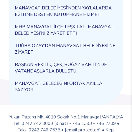
MANAVGAT BELEDİYESİ’NDEN YAYLALARDA
EĞİTİME DESTEK: KÜTÜPHANE HİZMETİ
MHP MANAVGAT İLÇE TEŞKİLATI MANAVGAT
BELEDİYESİ’Nİ ZİYARET ETTİ
TUĞBA ÖZAY’DAN MANAVGAT BELEDİYESİ’NE
ZİYARET
BAŞKAN VEKİLİ ÇİÇEK, BOĞAZ SAHİLİ’NDE
VATANDAŞLARLA BULUŞTU
MANAVGAT, GELECEĞİNİ ORTAK AKILLA
YAZIYOR
Yukarı Pazarcı Mh. 4010 Sokak No:1 Manavgat/ANTALYA
Tel: 0242 742 8000 (9 hat) - 746 1393 - 746 2709 •
Faks: 0242 746 7575 •
[email protected]
• Kep: