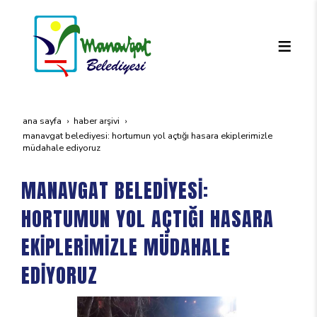
ana sayfa
haber arşivi
manavgat beledi̇yesi̇: hortumun yol açtiği hasara eki̇pleri̇mi̇zle
müdahale edi̇yoruz
MANAVGAT BELEDİYESİ:
HORTUMUN YOL AÇTIĞI HASARA
EKİPLERİMİZLE MÜDAHALE
EDİYORUZ