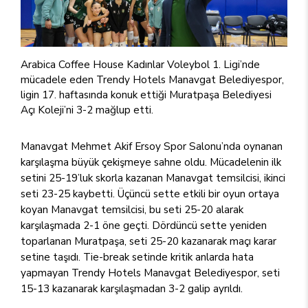
Arabica Coffee House Kadınlar Voleybol 1. Ligi’nde
mücadele eden Trendy Hotels Manavgat Belediyespor,
ligin 17. haftasında konuk ettiği Muratpaşa Belediyesi
Açı Koleji’ni 3-2 mağlup etti.
Manavgat Mehmet Akif Ersoy Spor Salonu’nda oynanan
karşılaşma büyük çekişmeye sahne oldu. Mücadelenin ilk
setini 25-19’luk skorla kazanan Manavgat temsilcisi, ikinci
seti 23-25 kaybetti. Üçüncü sette etkili bir oyun ortaya
koyan Manavgat temsilcisi, bu seti 25-20 alarak
karşılaşmada 2-1 öne geçti. Dördüncü sette yeniden
toparlanan Muratpaşa, seti 25-20 kazanarak maçı karar
setine taşıdı. Tie-break setinde kritik anlarda hata
yapmayan Trendy Hotels Manavgat Belediyespor, seti
15-13 kazanarak karşılaşmadan 3-2 galip ayrıldı.