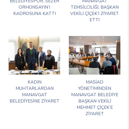
BELEDİYESPOR, SEZER
MANAVGAT
ORHONSAYIN’I
TEMSİLCİLİĞİ, BAŞKAN
KADROSUNA KATTI
VEKİLİ ÇİÇEK’İ ZİYARET
ETTİ
KADIN
MASİAD
MUHTARLARDAN
YÖNETİMİNDEN
MANAVGAT
MANAVGAT BELEDİYE
BELEDİYESİNE ZİYARET
BAŞKAN VEKİLİ
MEHMET ÇİÇEK’E
ZİYARET