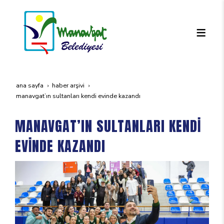
ana sayfa
haber arşivi
manavgat’in sultanlari kendi̇ evi̇nde kazandi
MANAVGAT’IN SULTANLARI KENDİ
EVİNDE KAZANDI