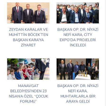
ZEYDAN KARALAR VE
BAŞKAN OP. DR. NİYAZİ
MUHİTTİN BÖCEK’TEN
NEFİ KARA, CİTY
BAŞKAN KARA’YA
EXPO’DA PROJELERİ
ZİYARET
İNCELEDİ
MANAVGAT
BAŞKAN OP. DR. NİYAZİ
BELEDİYESİ’NDEN 23
NEFİ KARA,
NİSAN’A ÖZEL “ÇOCUK
MUHTARLARLA BİR
FORUMU”
ARAYA GELDİ