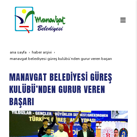
ana sayfa
haber arşivi
manavgat beledi̇yesi̇ güreş kulübü’nden gurur veren başari
MANAVGAT BELEDİYESİ GÜREŞ
KULÜBÜ’NDEN GURUR VEREN
BAŞARI