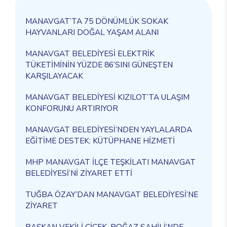
MANAVGAT’TA 75 DÖNÜMLÜK SOKAK
HAYVANLARI DOĞAL YAŞAM ALANI
MANAVGAT BELEDİYESİ ELEKTRİK
TÜKETİMİNİN YÜZDE 86’SINI GÜNEŞTEN
KARŞILAYACAK
MANAVGAT BELEDİYESİ KIZILOT’TA ULAŞIM
KONFORUNU ARTIRIYOR
MANAVGAT BELEDİYESİ’NDEN YAYLALARDA
EĞİTİME DESTEK: KÜTÜPHANE HİZMETİ
MHP MANAVGAT İLÇE TEŞKİLATI MANAVGAT
BELEDİYESİ’Nİ ZİYARET ETTİ
TUĞBA ÖZAY’DAN MANAVGAT BELEDİYESİ’NE
ZİYARET
BAŞKAN VEKİLİ ÇİÇEK, BOĞAZ SAHİLİ’NDE