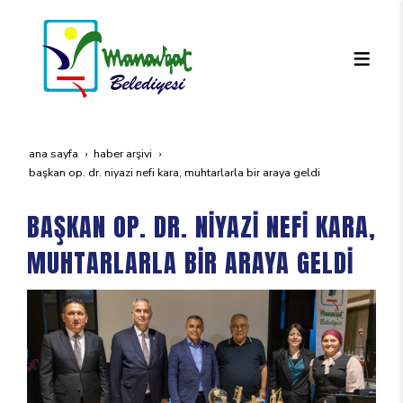
ana sayfa
haber arşivi
başkan op. dr. ni̇yazi̇ nefi̇ kara, muhtarlarla bi̇r araya geldi̇
BAŞKAN OP. DR. NİYAZİ NEFİ KARA,
MUHTARLARLA BİR ARAYA GELDİ