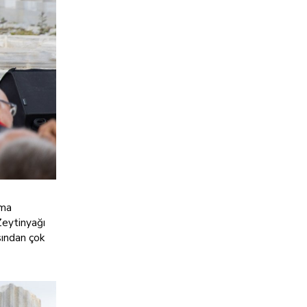
zma
Zeytinyağı
sından çok