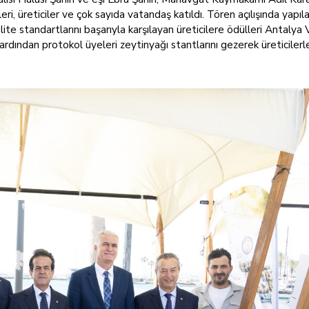
leri, üreticiler ve çok sayıda vatandaş katıldı. Tören açılışında yapıl
te standartlarını başarıyla karşılayan üreticilere ödülleri Antalya V
ardından protokol üyeleri zeytinyağı stantlarını gezerek üreticiler