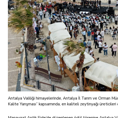
Antalya Valiliği himayelerinde, Antalya İl Tarım ve Orman M
Kalite Yarışması” kapsamında, en kaliteli zeytinyağı üreticileri ö
Manavgat Antik Side’de düzenlenen ödül törenine Antalya Val