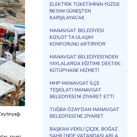
ELEKTRİK TÜKETİMİNİN YÜZDE
86’SINI GÜNEŞTEN
KARŞILAYACAK
MANAVGAT BELEDİYESİ
KIZILOT’TA ULAŞIM
KONFORUNU ARTIRIYOR
MANAVGAT BELEDİYESİ’NDEN
YAYLALARDA EĞİTİME DESTEK:
KÜTÜPHANE HİZMETİ
MHP MANAVGAT İLÇE
TEŞKİLATI MANAVGAT
BELEDİYESİ’Nİ ZİYARET ETTİ
TUĞBA ÖZAY’DAN MANAVGAT
Zeytinyağı
BELEDİYESİ’NE ZİYARET
BAŞKAN VEKİLİ ÇİÇEK, BOĞAZ
SAHİLİ’NDE VATANDAŞLARLA
aş, siyasi