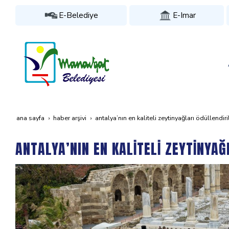
E-Belediye
E-Imar
ana sayfa
haber arşivi
antalya’nin en kali̇teli̇ zeyti̇nyağlari ödüllendi̇ri̇l
ANTALYA’NIN EN KALİTELİ ZEYTİNYAĞLA