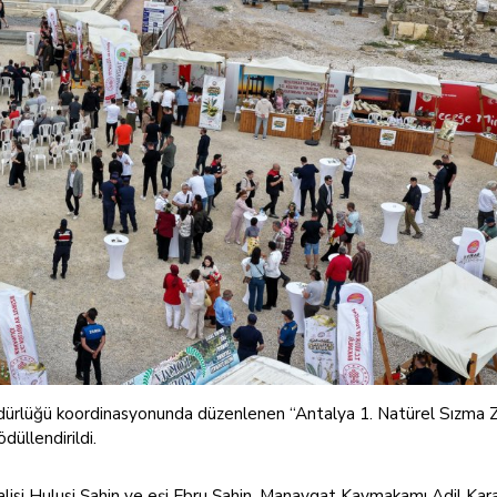
üdürlüğü koordinasyonunda düzenlenen “Antalya 1. Natürel Sızma 
düllendirildi.
isi Hulusi Şahin ve eşi Ebru Şahin, Manavgat Kaymakamı Adil Karat