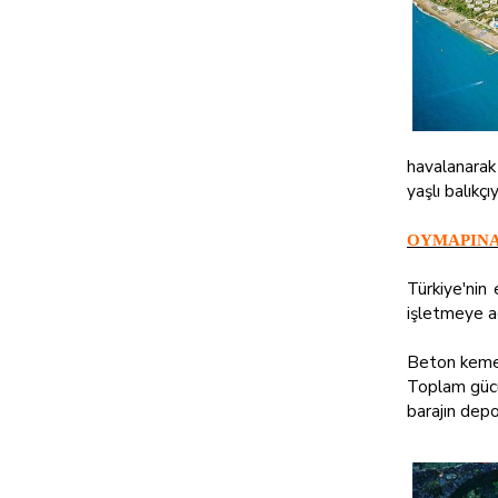
havalanarak 
yaşlı balıkç
OYMAPINA
Türkiye'nin
işletmeye aç
Beton kemer
Toplam gücü
barajın depo