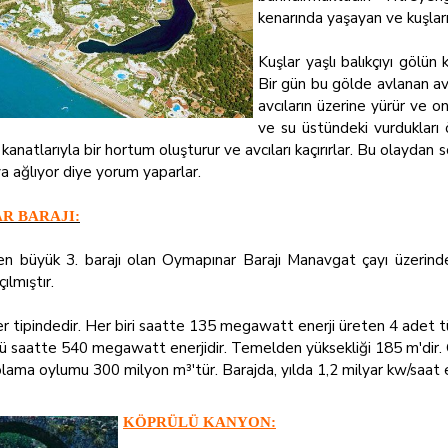
kenarında yaşayan ve kuşları
Kuşlar yaşlı balıkçıyı gölün
Bir gün bu gölde avlanan avcı
avcıların üzerine yürür ve o
ve su üstündeki vurdukları ö
kanatlarıyla bir hortum oluşturur ve avcıları kaçırırlar. Bu olaydan
ıya ağlıyor diye yorum yaparlar.
R BARAJI:
 en büyük 3. barajı olan Oymapınar Barajı Manavgat çayı üzerin
ılmıştır.
 tipindedir. Her biri saatte 135 megawatt enerji üreten 4 adet t
 saatte 540 megawatt enerjidir. Temelden yüksekliği 185 m'dir. G
lama oylumu 300 milyon m³'tür. Barajda, yılda 1,2 milyar kw/saat e
KÖPRÜLÜ KANYON: