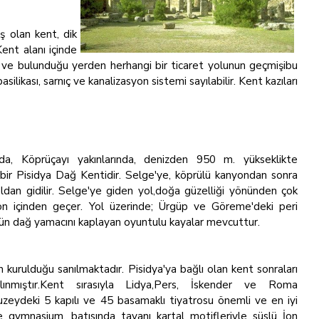
ş olan kent, dik
Kent alanı içinde
ası ve bulunduğu yerden herhangi bir ticaret yolunun geçmişibu
silikası, sarnıç ve kanalizasyon sistemi sayılabilir. Kent kazıları
da, Köprüçayı yakınlarında, denizden 950 m. yükseklikte
 bir Pisidya Dağ Kentidir. Selge'ye, köprülü kanyondan sonra
 yoldan gidilir. Selge'ye giden yol,doğa güzelliği yönünden çok
n içinden geçer. Yol üzerinde; Ürgüp ve Göreme'deki peri
ün dağ yamacını kaplayan oyuntulu kayalar mevcuttur.
 kurulduğu sanılmaktadır. Pisidya'ya bağlı olan kent sonraları
 alınmıştır.Kent sırasıyla Lidya,Pers, İskender ve Roma
uzeydeki 5 kapılı ve 45 basamaklı tiyatrosu önemli ve en iyi
 gymnasium, batısında tavanı kartal motifleriyle süslü İon