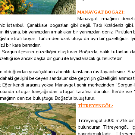
MANAVGAT BOĞAZI:
Manavgat ırmağının deniz
niz İstanbul, Çanakkale boğazları gibi değil. Tadı Kızıldeniz gibi
çın iki yana, bir yanınızdan ırmak akar bir yanınızdan deniz. Pırıltıları 
lığıyla etrafı boyar. Turizmden uzak oluşu da ayrı bir güzelliğidir. İ
li bir kare barındırır.
Sorgun ilçesinin güzelliğini oluşturan Boğazda, balık tutanları da 
üzelliği ise ancak başka bir günü ile kıyaslanacak güzelliktedir.
an olduğundan yusufçukların ahenkli danslarına rastlayabilirsiniz. Saz
r dahaki gelişini bekleyen sandallar size geçmişin güzelliğini anımsatı
r?: Eğer kendi aracınız yoksa Manavgat şehir merkezinden "Sorgun-Bo
yolunda otogar kavşağından otogar tarafına dönülür. İlerde ise 
mağının denizle buluştuğu Boğaz'la buluşturur.
TİTREYENGÖL:
Titreyengöl 3000 m2'lik bir 
bulunduran Titreyengöl, i
barındırmaktadır. Titreyen