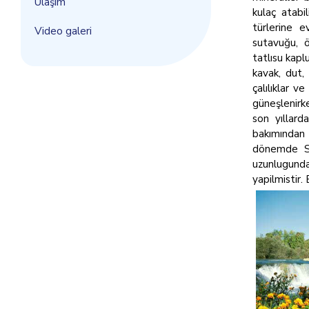
Ulaşım
kulaç atabil
türlerine ev
Video galeri
sutavuğu, ör
tatlısu kapl
kavak, dut,
çalılıklar v
güneşlenirke
son yıllard
bakımından 
dönemde Si
uzunlugunda 
yapilmistir.