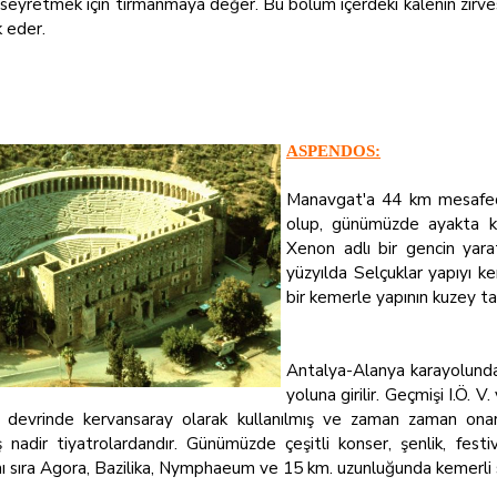
 seyretmek için tırmanmaya değer. Bu bölüm içerdeki kalenin zirv
k eder.
ASPENDOS:
Manavgat'a 44 km mesafede
olup, günümüzde ayakta ka
Xenon adlı bir gencin yara
yüzyılda Selçuklar yapıyı ke
bir kemerle yapının kuzey tar
Antalya-Alanya karayolunda
yoluna girilir. Geçmişi I.Ö. V
r devrinde kervansaray olarak kullanılmış ve zaman zaman onarı
ş nadir tiyatrolardandır. Günümüzde çeşitli konser, şenlik, fest
nı sıra Agora, Bazilika, Nymphaeum ve 15 km. uzunluğunda kemerli s