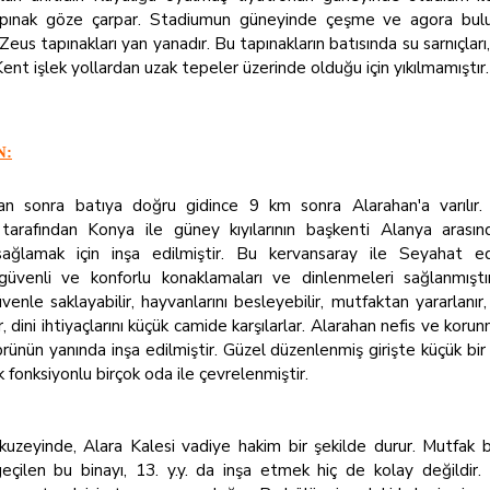
tapınak göze çarpar. Stadiumun güneyinde çeşme ve agora bulun
eus tapınakları yan yanadır. Bu tapınakların batısında su sarnıçları,
ent işlek yollardan uzak tepeler üzerinde olduğu için yıkılmamıştır.
N:
n sonra batıya doğru gidince 9 km sonra Alarahan'a varılır. 
 tarafından Konya ile güney kıyılarının başkenti Alanya arasınd
 sağlamak için inşa edilmiştir. Bu kervansaray ile Seyahat e
 güvenli ve konforlu konaklamaları ve dinlenmeleri sağlanmıştır
üvenle saklayabilir, hayvanlarını besleyebilir, mutfaktan yararlanır,
 dini ihtiyaçlarını küçük camide karşılarlar. Alarahan nefis ve koru
prünün yanında inşa edilmiştir. Güzel düzenlenmiş girişte küçük bir 
 fonksiyonlu birçok oda ile çevrelenmiştir.
 kuzeyinde, Alara Kalesi vadiye hakim bir şekilde durur. Mutfak
eçilen bu binayı, 13. y.y. da inşa etmek hiç de kolay değildir.