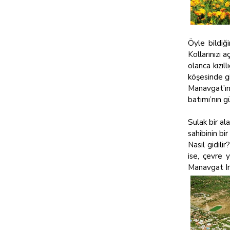
Öyle bildiği
Kollarınızı a
olanca kızıl
köşesinde giz
Manavgat’ın 
batımı’nın g
Sulak bir al
sahibinin bi
Nasıl gidili
ise, çevre 
Manavgat Ir