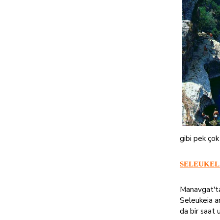
gibi pek ço
SELEUKEL
Manavgat'ta
Seleukeia an
da bir saat 