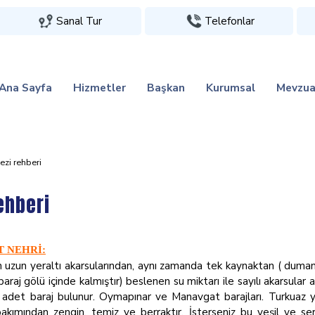
Sanal Tur
Telefonlar
Ana Sayfa
Hizmetler
Başkan
Kurumsal
Mevzua
ezi rehberi
ehberi
 NEHRİ:
 uzun yeraltı akarsularından, aynı zamanda tek kaynaktan ( dumanl
raj gölü içinde kalmıştır) beslenen su miktarı ile sayılı akarsular a
i adet baraj bulunur. Oymapınar ve Manavgat barajları. Turkuaz yeş
bakımından zengin, temiz ve berraktır. İsterseniz bu yeşil ve ser