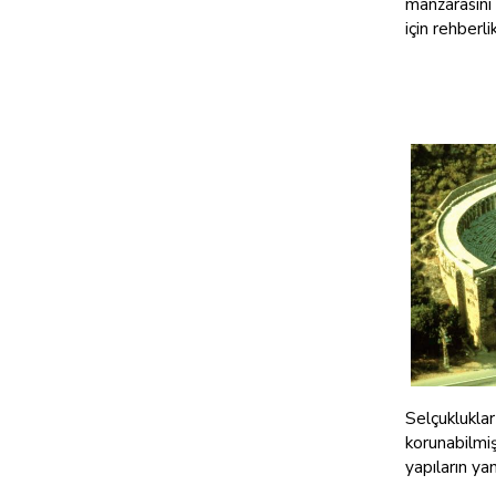
manzarasını
için rehberli
Selçuklukla
korunabilmi
yapıların ya