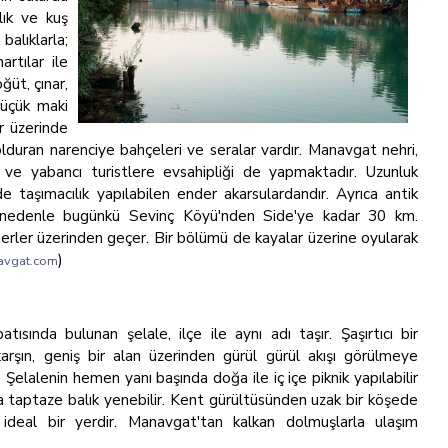
alık ve kuş
balıklarla;
artılar ile
ğüt, çınar,
küçük maki
er üzerinde
olduran narenciye bahçeleri ve seralar vardır. Manavgat nehri,
i ve yabancı turistlere evsahipliği de yapmaktadır. Uzunluk
taşımacılık yapılabilen ender akarsulardandır. Ayrıca antik
 nedenle bugünkü Sevinç Köyü'nden Side'ye kadar 30 km.
merler üzerinden geçer. Bir bölümü de kayalar üzerine oyularak
)
avgat.com
ısında bulunan şelale, ilçe ile aynı adı taşır. Şaşırtıcı bir
arşın, geniş bir alan üzerinden gürül gürül akışı görülmeye
 Şelalenin hemen yanı başında doğa ile iç içe piknik yapılabilir
a taptaze balık yenebilir. Kent gürültüsünden uzak bir köşede
ideal bir yerdir. Manavgat'tan kalkan dolmuşlarla ulaşım