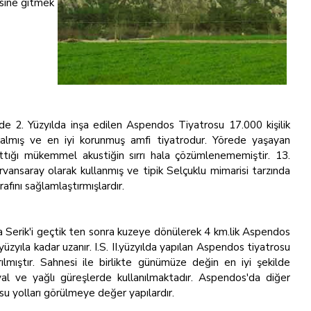
esine gitmek
 2. Yüzyılda inşa edilen Aspendos Tiyatrosu 17.000 kişilik
lmış ve en iyi korunmuş amfi tiyatrodur. Yörede yaşayan
ttığı mükemmel akustiğin sırrı hala çözümlenememiştir. 13.
rvansaray olarak kullanmış ve tipik Selçuklu mimarisi tarzında
afını sağlamlaştırmışlardır.
 Serik'i geçtik ten sonra kuzeye dönülerek 4 km.lik Aspendos
. yüzyıla kadar uzanır. I.S. II.yüzyılda yapılan Aspendos tiyatrosu
lmıştır. Sahnesi ile birlikte günümüze değin en iyi şekilde
ival ve yağlı güreşlerde kullanılmaktadır. Aspendos'da diğer
u yolları görülmeye değer yapılardır.