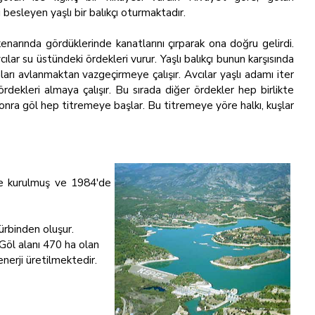
 besleyen yaşlı bir balıkçı oturmaktadır.
 kenarında gördüklerinde kanatlarını çırparak ona doğru gelirdi.
lar su üstündeki ördekleri vurur. Yaşlı balıkçı bunun karşısında
nları avlanmaktan vazgeçirmeye çalışır. Avcılar yaşlı adamı iter
rdekleri almaya çalışır. Bu sırada diğer ördekler hep birlikte
 sonra göl hep titremeye başlar. Bu titremeye yöre halkı, kuşlar
de kurulmuş ve 1984'de
ürbinden oluşur.
öl alanı 470 ha olan
nerji üretilmektedir.