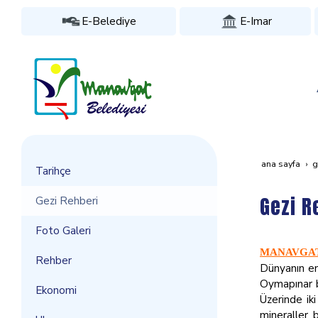
E-Belediye
E-Imar
ana sayfa
g
Tarihçe
Gezi R
Gezi Rehberi
Foto Galeri
MANAVGAT
Rehber
Dünyanın en
Oymapınar ba
Ekonomi
Üzerinde ik
mineraller 