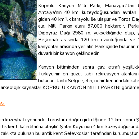
Köprülü Kanyon Milli Parkı, Manavgat'tan 
Antalya'nın 40 km. kuzeydoğusundan ayrılan 
giden 40 km.'lik karayolu ile ulaşılır ve Toros Da
alır. Milli Parkın alanı 37.000 hektardır. Pa
Dipoyraz Dağı 2980 m. yüksekliğinde olup, ya
Beşkonak arasında 120 km. uzunluğunda ve 100
kanyonlar arasında yer alır. Park içinde bulunan
duvarlı bir kanyon şeklindedir.
Kanyon bitiminden sonra çay, etrafı yeşillik
Türkiye'nin en güzel tabii rekreasyon alanların
bulunan tarihi Selge şehri, nehir kenarındaki kal
k arkeolojik kaynaklar KÖPRÜLÜ KANYON MİLLİ PARKI’NI görülmey
A:
n kuzeybatı yönünde Toroslara doğru gidildiğinde 12 km. sonra Şı
tik kenti kalıntılarına ulaşılır. Şıhlar Köyü'nün 4 km. kuzeydoğusun
uzaklıkta bulunan bu antik kent Selevkoslar tarafından kurulmuştur.