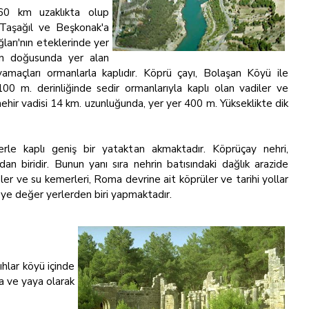
60 km uzaklıkta olup
Taşağıl ve Beşkonak'a
ğları'nın eteklerinde yer
rkın doğusunda yer alan
maçları ormanlarla kaplıdır. Köprü çayı, Bolaşan Köyü ile
 m. derinliğinde sedir ormanlarıyla kaplı olan vadiler ve
 nehir vadisi 14 km. uzunluğunda, yer yer 400 m. Yükseklikte dik
lerle kaplı geniş bir yataktan akmaktadır. Köprüçay nehri,
dan biridir. Bunun yanı sıra nehrin batısındaki dağlık arazide
eler ve su kemerleri, Roma devrine ait köprüler ve tarihi yollar
e değer yerlerden biri yapmaktadır.
hlar köyü içinde
da ve yaya olarak