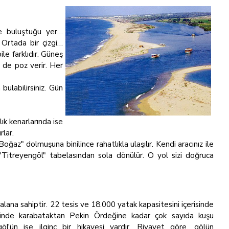
le buluştuğu yer…
. Ortada bir çizgi…
bile farklıdır. Güneş
yi de poz verir. Her
bulabilirsiniz. Gün
lık kenarlarında ise
rlar.
ğaz" dolmuşuna binilince rahatlıkla ulaşılır. Kendi aracınız ile
"Titreyengöl" tabelasından sola dönülür. O yol sizi doğruca
alana sahiptir. 22 tesis ve 18.000 yatak kapasitesini içerisinde
çinde karabataktan Pekin Ördeğine kadar çok sayıda kuşu
göl'ün ise ilginç bir hikayesi vardır. Rivayet göre, gölün