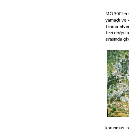
M.Ö.300'ler
yamaçlı ve d
tarıma elver
tezi doğrulam
sırasında ç
korunmuş ol