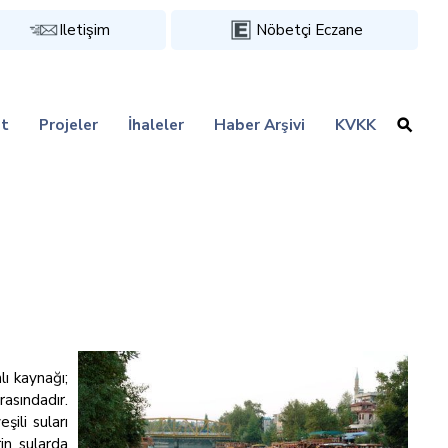
Iletişim
Nöbetçi Eczane
t
Projeler
İhaleler
Haber Arşivi
KVKK
ı kaynağı;
rasındadır.
ili suları
in sularda