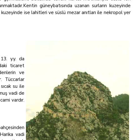
maktadır.Kentin güneybatısında uzanan surların kuzeyinde
 kuzeyinde ise lahitleri ve süslü mezar anıtları ile nekropol yer
13. y.y. da
aki ticaret
denlerin ve
. Tüccarlar
 sıcak su ile
nmuş vadi de
cami vardır.
 bahçesinden
 Harika vadi