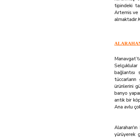
tipindeki 
Artemis ve Z
almaktadır.K
ALARAHA
Manavgat’ta
Selçuklular
bağlantısı
tüccarların
ürünlerini g
banyo yapar,
antik bir kö
Ana avlu çok
Alarahan'ın
yürüyerek g