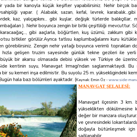
ir yada bir kanoyla küçük keşifler yapabilirsiniz. Nehir birçok b
sahipliği yapar. ( Alabalık, sazan, kefal, levrek, karabalık...gibi 
dek, kaz, yalıçapkını... gibi kuşlar, değişik türlerde balıkçıllar, m
umbağaları ). Nehir boyunca zengin bir bitki çeşitliliği mevcuttur. Sö
 karacaağaç..., gibi aaçlarla, böğürtlen, kuş üzümü, zakkum gibi 
e otsu bitkiler görülür.Ayrıca tatlısu kaplumbağalarını kuru kütükl
n görebilirsiniz. Zengin nehir yatağı boyunca verimli toprakları d
a hızla gelişen truzim sayesinde günlük tekne gezileri ile yerl
büyük bir akarsu olmasada debisi yüksek ve Türkiye de üzerinde 
de kentinin suyu, Manavgat Irmagi'ndan saglanmaktaydi. Bu
bir su kemeri inşa edilmistir. Bu suyolu 25 m. yüksekligindeki ke
 Bugün hala bazı bölümleri ayaktadır. (
Kaynak: Emin Öz -
www.side-man
MANAVGAT ŞELALESİ:
Manavgat ilçesinin 3 km. bat
yükseklikten dökülmesine k
değer bir manzara oluşturur.
ve çevresindeki lokantalard
doğayla bütünleşmek için 
sağlanabilir.