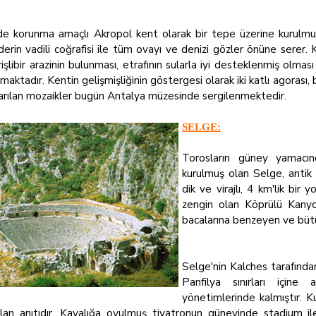
de korunma amaçlı Akropol kent olarak bir tepe üzerine kurulmu
erin vadili coğrafisi ile tüm ovayı ve denizi gözler önüne serer. 
işlibir arazinin bulunması, etrafının sularla iyi desteklenmiş olm
aktadır. Kentin gelişmişliğinin göstergesi olarak iki katlı agorası, ba
ıkarılan mozaikler bugün Antalya müzesinde sergilenmektedir.
SELGE:
T
orosların güney yamacın
kurulmuş olan Selge, antik
dik ve virajlı, 4 km'lik bir
zengin olan Köprülü Kanyo
bacalarına benzeyen ve büt
Selge'nin Kalches tarafından
Panfilya sınırları içine
yönetimlerinde kalmıştır. K
an anıtıdır. Kayalığa oyulmuş tiyatronun güneyinde stadium ile