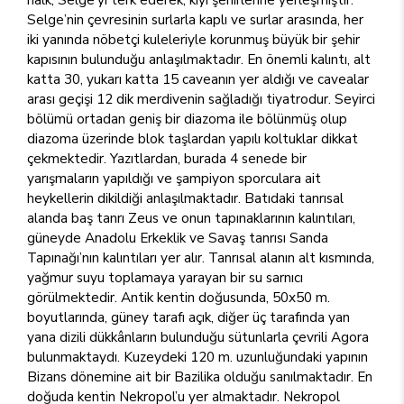
Selge’nin çevresinin surlarla kaplı ve surlar arasında, her
iki yanında nöbetçi kuleleriyle korunmuş büyük bir şehir
kapısının bulunduğu anlaşılmaktadır. En önemli kalıntı, alt
katta 30, yukarı katta 15 caveanın yer aldığı ve cavealar
arası geçişi 12 dik merdivenin sağladığı tiyatrodur. Seyirci
bölümü ortadan geniş bir diazoma ile bölünmüş olup
diazoma üzerinde blok taşlardan yapılı koltuklar dikkat
çekmektedir. Yazıtlardan, burada 4 senede bir
yarışmaların yapıldığı ve şampiyon sporculara ait
heykellerin dikildiği anlaşılmaktadır. Batıdaki tanrısal
alanda baş tanrı Zeus ve onun tapınaklarının kalıntıları,
güneyde Anadolu Erkeklik ve Savaş tanrısı Sanda
Tapınağı’nın kalıntıları yer alır. Tanrısal alanın alt kısmında,
yağmur suyu toplamaya yarayan bir su sarnıcı
görülmektedir. Antik kentin doğusunda, 50x50 m.
boyutlarında, güney tarafı açık, diğer üç tarafında yan
yana dizili dükkânların bulunduğu sütunlarla çevrili Agora
bulunmaktaydı. Kuzeydeki 120 m. uzunluğundaki yapının
Bizans dönemine ait bir Bazilika olduğu sanılmaktadır. En
doğuda kentin Nekropol’u yer almaktadır. Nekropol