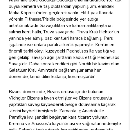
büyük kemerli ve taş bloklardan yapılmış 2m. enindeki
Moka Köprüsü’nden geçilerek varılır. Hitit yazıtlarında
yörenin Pithassa/Pisidia bölgesinde yer aldığı
anlatılmaktadır. Savaşcılıkları ve kahramanlıklarıyla ün
salmış kent halkı, Truva savaşında, Truva Kralı Hektor’un
yanında yer almış, bazı kentleri haraca bağlamış, Pers
işgalinde ise onlara paralı askerlik yapmıştır. Kentin en
önemli tarihi olayı, kuzeydeki Pednelisos ile yaptığı ve
geri çekilip, savaşın ağır şartlarını kabul ettiği Pednelisos
Savaşı’dır. Daha sonra kendileri gibi Nordik bir kavim olan
Galatlılar Kralı Amintas'a bağlanmışlar ama her
dönemde, kendi dilini kullanıp, korumuşlardır.
Bizans döneminde, Bizans ordusu içinde bulunan
Vikingler Bizans'a isyan etmişler ve Bizans ordusuyla
yaptıkları savaşı kaybederek Selge dolaylarına kaçarak,
izlerini kaybettirmişlerdir. Zamanla İç Anadolu ile
Pamfilya kıyı şeridini bağlayan kara ticaret yolunun,
Kremna ve Ariassos’a kaydırılması ve yağmalar nedeniyle
halk, Selge’yi terk ederek, kıyı şehirlerine yerleşmiştir.