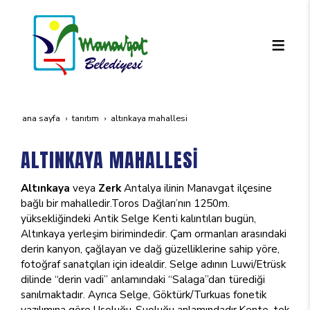
ana sayfa
tanıtım
altinkaya mahallesi̇
ALTINKAYA MAHALLESİ
Altınkaya
veya
Zerk
Antalya ilinin Manavgat ilçesine
bağlı bir mahalledir.Toros Dağları’nın 1250m.
yüksekliğindeki Antik Selge Kenti kalıntıları bugün,
Altınkaya yerleşim birimindedir. Çam ormanları arasındaki
derin kanyon, çağlayan ve dağ güzelliklerine sahip yöre,
fotoğraf sanatçıları için idealdir. Selge adının Luwi/Etrüsk
dilinde “derin vadi” anlamındaki “Salaga”dan türediği
sanılmaktadır. Ayrıca Selge, Göktürk/Turkuas fonetik
yazılımına göre Usoluğu-Suoluğu anlamındadır.Kente, tek