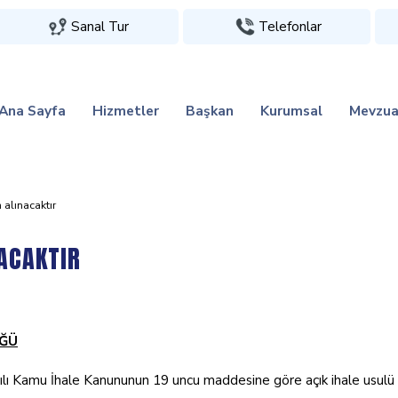
Sanal Tur
Telefonlar
Ana Sayfa
Hizmetler
Başkan
Kurumsal
Mevzua
 alinacaktir
ACAKTIR
ÜĞÜ
lı Kamu İhale Kanununun 19 uncu maddesine göre açık ihale usulü ile i