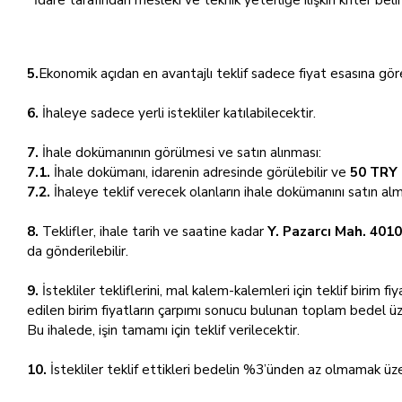
5.
Ekonomik açıdan en avantajlı teklif sadece fiyat esasına göre
6.
İhaleye sadece yerli istekliler katılabilecektir.
7.
İhale dokümanının görülmesi ve satın alınması:
7.1.
İhale dokümanı, idarenin adresinde görülebilir ve
50 TRY 
7.2.
İhaleye teklif verecek olanların ihale dokümanını satın al
8.
Teklifler, ihale tarih ve saatine kadar
Y. Pazarcı Mah. 401
da gönderilebilir.
9.
İstekliler tekliflerini, mal kalem-kalemleri için teklif birim f
edilen birim fiyatların çarpımı sonucu bulunan toplam bedel üz
Bu ihalede, işin tamamı için teklif verilecektir.
10.
İstekliler teklif ettikleri bedelin %3’ünden az olmamak üze