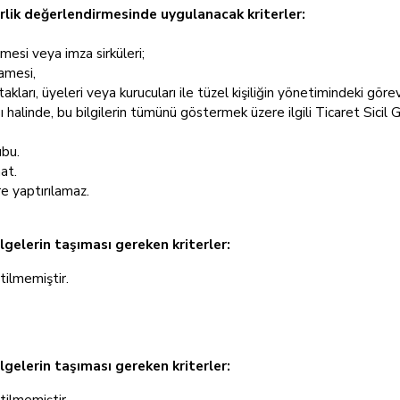
terlik değerlendirmesinde uygulanacak kriterler:
esi veya imza sirküleri;
amesi,
ortakları, üyeleri veya kurucuları ile tüzel kişiliğin yönetimindeki gö
 halinde, bu bilgilerin tümünü göstermek üzere ilgili Ticaret Sicil 
ubu.
at.
re yaptırılamaz.
lgelerin taşıması gereken kriterler:
rtilmemiştir.
elgelerin taşıması gereken kriterler:
rtilmemiştir.