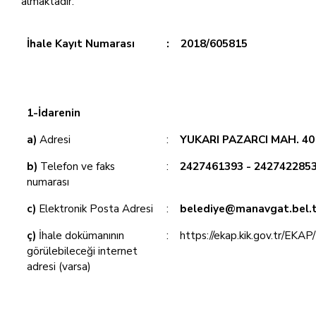
almaktadır:
İhale Kayıt Numarası
:
2018/605815
1-İdarenin
a)
Adresi
:
YUKARI PAZARCI MAH. 4
b)
Telefon ve faks
:
2427461393 - 242742285
numarası
c)
Elektronik Posta Adresi
:
belediye@manavgat.bel.t
ç)
İhale dokümanının
:
https://ekap.kik.gov.tr/EKAP/
görülebileceği internet
adresi (varsa)