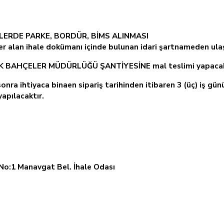
LERDE PARKE, BORDÜR, BİMS ALINMASI
yer alan ihale dokümanı içinde bulunan idari şartnameden ulaşı
RK BAHÇELER MÜDÜRLÜĞÜ ŞANTİYESİNE mal teslimi yapacak
nra ihtiyaca binaen sipariş tarihinden itibaren 3 (üç) iş gün
apılacaktır.
 No:1 Manavgat Bel. İhale Odası