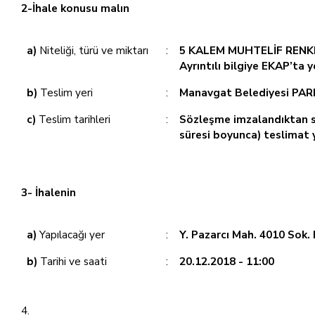
2-İhale konusu malın
a)
Niteliği, türü ve miktarı
:
5 KALEM MUHTELİF RENK
Ayrıntılı bilgiye EKAP’ta 
b)
Teslim yeri
:
Manavgat Belediyesi PA
c)
Teslim tarihleri
:
Sözleşme imzalandıktan so
süresi boyunca) teslimat y
3- İhalenin
a)
Yapılacağı yer
:
Y. Pazarcı Mah. 4010 Sok.
b)
Tarihi ve saati
:
20.12.2018 - 11:00