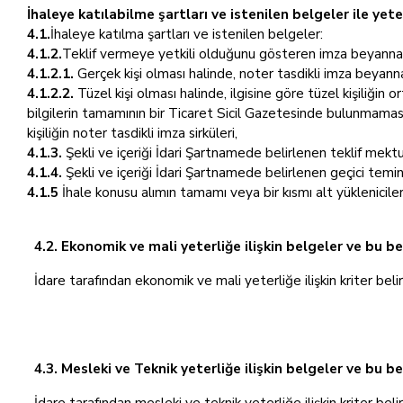
İhaleye katılabilme şartları ve istenilen belgeler ile ye
4.1.
İhaleye katılma şartları ve istenilen belgeler:
4.1.2.
Teklif vermeye yetkili olduğunu gösteren imza beyannam
4.1.2.1.
Gerçek kişi olması halinde, noter tasdikli imza beyann
4.1.2.2.
Tüzel kişi olması halinde, ilgisine göre tüzel kişiliğin 
bilgilerin tamamının bir Ticaret Sicil Gazetesinde bulunmaması
kişiliğin noter tasdikli imza sirküleri,
4.1.3.
Şekli ve içeriği İdari Şartnamede belirlenen teklif mekt
4.1.4.
Şekli ve içeriği İdari Şartnamede belirlenen geçici temin
4.1.5
İhale konusu alımın tamamı veya bir kısmı alt yüklenicile
4.2. Ekonomik ve mali yeterliğe ilişkin belgeler ve bu be
İdare tarafından ekonomik ve mali yeterliğe ilişkin kriter beli
4.3. Mesleki ve Teknik yeterliğe ilişkin belgeler ve bu b
İdare tarafından mesleki ve teknik yeterliğe ilişkin kriter beli