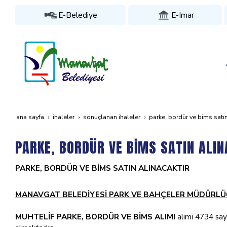
E-Belediye
E-Imar
ana sayfa
i̇haleler
sonuçlanan i̇haleler
parke, bordür ve bi̇ms satin
PARKE, BORDÜR VE BİMS SATIN ALIN
PARKE, BORDÜR VE BİMS SATIN ALINACAKTIR
MANAVGAT BELEDİYESİ PARK VE BAHÇELER MÜDÜRL
MUHTELİF PARKE, BORDÜR VE BİMS ALIMI
alımı 4734 sayı