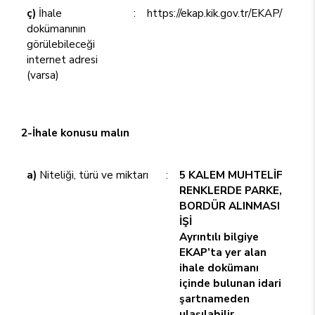
ç)
İhale
:
https://ekap.kik.gov.tr/EKAP/
dokümanının
görülebileceği
internet adresi
(varsa)
2-İhale konusu malın
a)
Niteliği, türü ve miktarı
:
5 KALEM MUHTELİF
RENKLERDE PARKE,
BORDÜR ALINMASI
İŞİ
Ayrıntılı bilgiye
EKAP’ta yer alan
ihale dokümanı
içinde bulunan idari
şartnameden
ulaşılabilir.