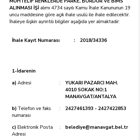
MUHTELİF RENKLERDE PARKE, BORDÜR VE BİMS
ALINMASI İŞİ
alımı 4734 sayılı Kamu İhale Kanununun 19
uncu maddesine göre açık ihale usulü ile ihale edilecektir.
İhaleye ilişkin ayrıntılı bilgiler aşağıda yer almaktadır:
İhale Kayıt Numarası
:
2018/34336
1-İdarenin
a)
Adresi
:
YUKARI PAZARCI MAH.
4010 SOKAK NO:1
MANAVGAT/ANTALYA
b)
Telefon ve faks
:
2427461393 - 2427422853
numarası
c)
Elektronik Posta
:
belediye@manavgat.bel.tr
Adresi