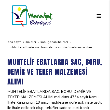
ana sayfa
i̇haleler
sonuçlanan i̇haleler
muhteli̇f ebatlarda sac, boru, demi̇r ve teker malzemesi̇ alimi
MUHTELİF EBATLARDA SAC, BORU,
DEMİR VE TEKER MALZEMESİ
ALIMI
MUHTELİF EBATLARDA SAC, BORU, DEMİR VE
TEKER MALZEMESİ ALIMI mal alımı 4734 sayılı Kamu
İhale Kanununun 19 uncu maddesine göre açık ihale usulü
ile ihale edilecek olup, teklifler sadece elektronik