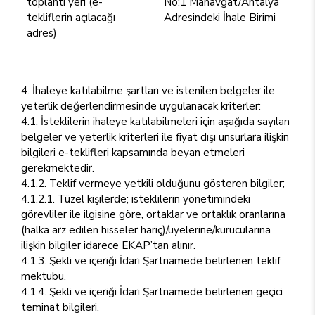
toplantı yeri (e-
No:1 Manavgat/Antalya
tekliflerin açılacağı
Adresindeki İhale Birimi
adres)
4. İhaleye katılabilme şartları ve istenilen belgeler ile
yeterlik değerlendirmesinde uygulanacak kriterler:
4.1. İsteklilerin ihaleye katılabilmeleri için aşağıda sayılan
belgeler ve yeterlik kriterleri ile fiyat dışı unsurlara ilişkin
bilgileri e-teklifleri kapsamında beyan etmeleri
gerekmektedir.
4.1.2. Teklif vermeye yetkili olduğunu gösteren bilgiler;
4.1.2.1. Tüzel kişilerde; isteklilerin yönetimindeki
görevliler ile ilgisine göre, ortaklar ve ortaklık oranlarına
(halka arz edilen hisseler hariç)/üyelerine/kurucularına
ilişkin bilgiler idarece EKAP’tan alınır.
4.1.3. Şekli ve içeriği İdari Şartnamede belirlenen teklif
mektubu.
4.1.4. Şekli ve içeriği İdari Şartnamede belirlenen geçici
teminat bilgileri.