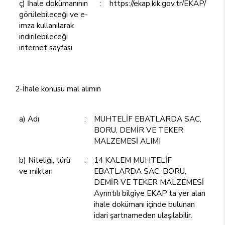
ç) İhale dokümanının
:
https://ekap.kik.gov.tr/EKAP/
görülebileceği ve e-
imza kullanılarak
indirilebileceği
internet sayfası
2-İhale konusu mal alımın
a) Adı
:
MUHTELİF EBATLARDA SAC,
BORU, DEMİR VE TEKER
MALZEMESİ ALIMI
b) Niteliği, türü
:
14 KALEM MUHTELİF
ve miktarı
EBATLARDA SAC, BORU,
DEMİR VE TEKER MALZEMESİ
Ayrıntılı bilgiye EKAP’ta yer alan
ihale dokümanı içinde bulunan
idari şartnameden ulaşılabilir.