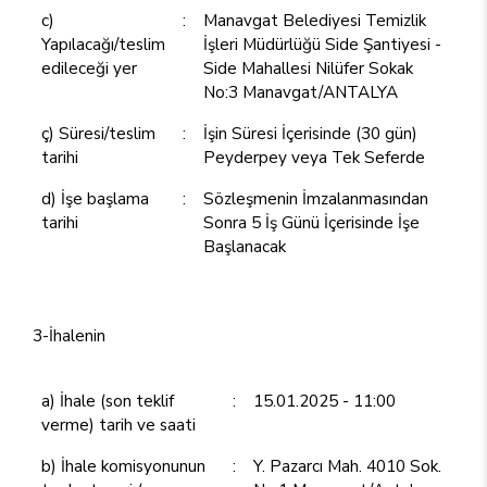
c)
:
Manavgat Belediyesi Temizlik
Yapılacağı/teslim
İşleri Müdürlüğü Side Şantiyesi -
edileceği yer
Side Mahallesi Nilüfer Sokak
No:3 Manavgat/ANTALYA
ç) Süresi/teslim
:
İşin Süresi İçerisinde (30 gün)
tarihi
Peyderpey veya Tek Seferde
d) İşe başlama
:
Sözleşmenin İmzalanmasından
tarihi
Sonra 5 İş Günü İçerisinde İşe
Başlanacak
3-İhalenin
a) İhale (son teklif
:
15.01.2025 - 11:00
verme) tarih ve saati
b) İhale komisyonunun
:
Y. Pazarcı Mah. 4010 Sok.