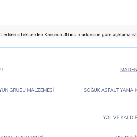
pit edilen isteklilerden Kanunun 38 inci maddesine göre açıklama is
I
MADENİ
OYUN GRUBU MALZEMESİ
SOĞUK ASFALT YAMA K
YOL VE KALDI