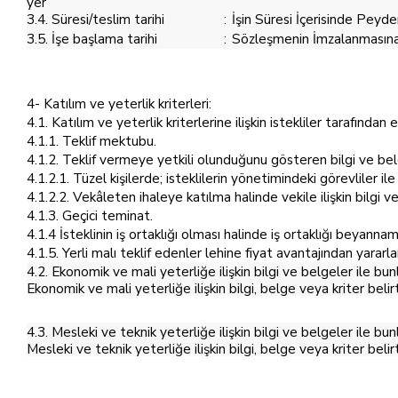
yer
3.4. Süresi/teslim tarihi
:
İşin Süresi İçerisinde Pey
3.5. İşe başlama tarihi
:
Sözleşmenin İmzalanmasına 
4- Katılım ve yeterlik kriterleri:
4.1. Katılım ve yeterlik kriterlerine ilişkin istekliler tarafında
4.1.1. Teklif mektubu.
4.1.2. Teklif vermeye yetkili olunduğunu gösteren bilgi ve bel
4.1.2.1. Tüzel kişilerde; isteklilerin yönetimindeki görevliler ile
4.1.2.2. Vekâleten ihaleye katılma halinde vekile ilişkin bilgi v
4.1.3. Geçici teminat.
4.1.4 İsteklinin iş ortaklığı olması halinde iş ortaklığı beyannam
4.1.5. Yerli malı teklif edenler lehine fiyat avantajından yarar
4.2. Ekonomik ve mali yeterliğe ilişkin bilgi ve belgeler ile bun
Ekonomik ve mali yeterliğe ilişkin bilgi, belge veya kriter belir
4.3. Mesleki ve teknik yeterliğe ilişkin bilgi ve belgeler ile bun
Mesleki ve teknik yeterliğe ilişkin bilgi, belge veya kriter belir