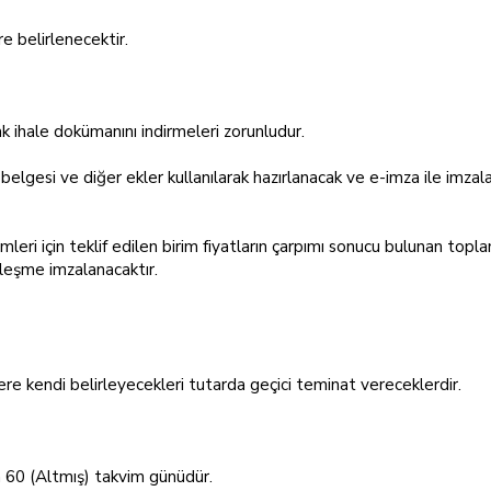
e belirlenecektir.
k ihale dokümanını indirmeleri zorunludur.
 belgesi ve diğer ekler kullanılarak hazırlanacak ve e-imza ile imz
 kalemleri için teklif edilen birim fiyatların çarpımı sonucu bulunan to
özleşme imzalanacaktır.
ere kendi belirleyecekleri tutarda geçici teminat vereceklerdir.
ren 60 (Altmış) takvim günüdür.