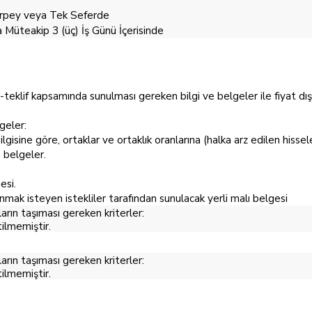
derpey veya Tek Seferde
Müteakip 3 (üç) İş Günü İçerisinde
n e-teklif kapsamında sunulması gereken bilgi ve belgeler ile fiyat dışı
geler:
 ilgisine göre, ortaklar ve ortaklık oranlarına (halka arz edilen hissele
e belgeler.
esi.
lanmak isteyen istekliler tarafından sunulacak yerli malı belgesi
ların taşıması gereken kriterler:
tilmemiştir.
ların taşıması gereken kriterler:
tilmemiştir.