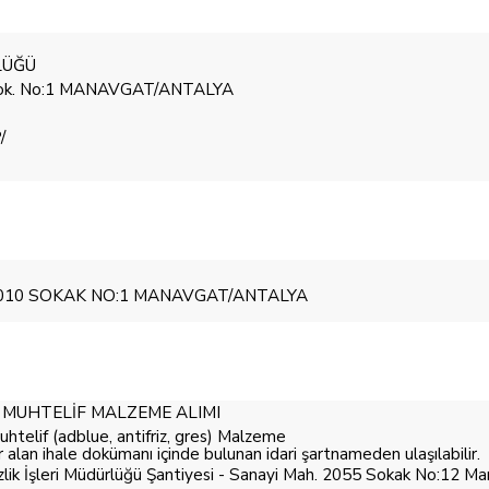
LÜĞÜ
0 Sok. No:1 MANAVGAT/ANTALYA
/
4010 SOKAK NO:1 MANAVGAT/ANTALYA
e MUHTELİF MALZEME ALIMI
telif (adblue, antifriz, gres) Malzeme
r alan ihale dokümanı içinde bulunan idari şartnameden ulaşılabilir.
lik İşleri Müdürlüğü Şantiyesi - Sanayi Mah. 2055 Sokak No:12