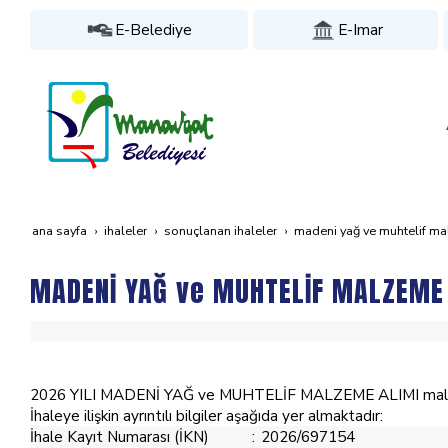
E-Belediye
E-Imar
ana sayfa
i̇haleler
sonuçlanan i̇haleler
madeni̇ yağ ve muhteli̇f m
MADENİ YAĞ ve MUHTELİF MALZEME
2026 YILI MADENİ YAĞ ve MUHTELİF MALZEME ALIMI mal alımı 
İhaleye ilişkin ayrıntılı bilgiler aşağıda yer almaktadır:
İhale Kayıt Numarası (İKN)
:
2026/697154