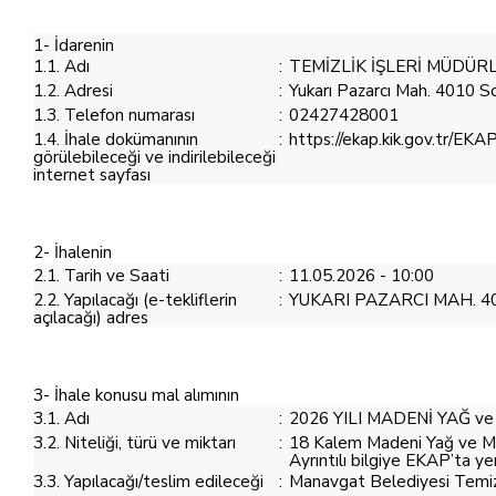
1- İdarenin
1.1. Adı
:
TEMİZLİK İŞLERİ MÜDÜR
1.2. Adresi
:
Yukarı Pazarcı Mah. 401
1.3. Telefon numarası
:
02427428001
1.4. İhale dokümanının
:
https://ekap.kik.gov.tr/EKAP
görülebileceği ve indirilebileceği
internet sayfası
2- İhalenin
2.1. Tarih ve Saati
:
11.05.2026 - 10:00
2.2. Yapılacağı (e-tekliflerin
:
YUKARI PAZARCI MAH. 
açılacağı) adres
3- İhale konusu mal alımının
3.1. Adı
:
2026 YILI MADENİ YAĞ v
3.2. Niteliği, türü ve miktarı
:
18 Kalem Madeni Yağ ve Muh
Ayrıntılı bilgiye EKAP’ta ye
3.3. Yapılacağı/teslim edileceği
:
Manavgat Belediyesi Temiz