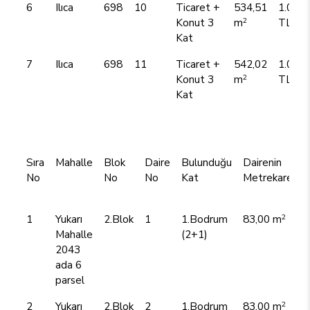
6
Ilıca
698
10
Ticaret +
534,51
1.050,
2
Konut 3
m
TL
Kat
7
Ilıca
698
11
Ticaret +
542,02
1.050,
2
Konut 3
m
TL
Kat
Sıra
Mahalle
Blok
Daire
Bulunduğu
Dairenin
No
No
No
Kat
Metrekaresi
2
1
Yukarı
2.Blok
1
1.Bodrum
83,00 m
Mahalle
(2+1)
2043
ada 6
parsel
2
2
Yukarı
2.Blok
2
1.Bodrum
83,00 m