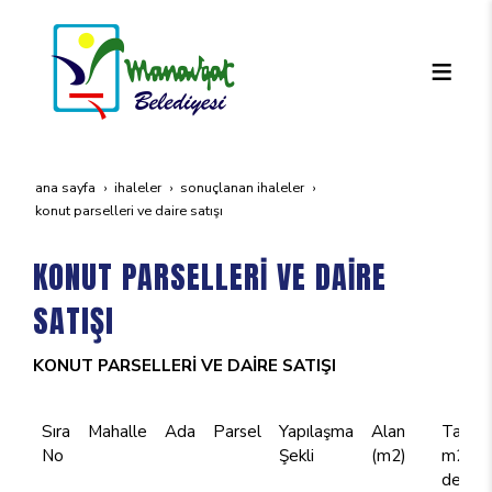
ana sayfa
i̇haleler
sonuçlanan i̇haleler
konut parselleri̇ ve dai̇re satişi
KONUT PARSELLERİ VE DAİRE
SATIŞI
KONUT PARSELLERİ VE DAİRE SATIŞI
Sıra
Mahalle
Ada
Parsel
Yapılaşma
Alan
Tahmin
No
Şekli
(m2)
m2 bir
değeri