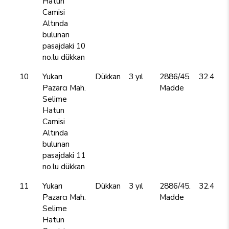
Hatun
Camisi
Altında
bulunan
pasajdaki 10
no.lu dükkan
10
Yukarı
Dükkan
3 yıl
2886/45.
32.400,
Pazarcı Mah.
Madde
Selime
Hatun
Camisi
Altında
bulunan
pasajdaki 11
no.lu dükkan
11
Yukarı
Dükkan
3 yıl
2886/45.
32.400,
Pazarcı Mah.
Madde
Selime
Hatun