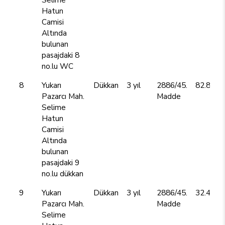
Hatun
Camisi
Altında
bulunan
pasajdaki 8
no.lu WC
8
Yukarı
Dükkan
3 yıl
2886/45.
82.800,
Pazarcı Mah.
Madde
Selime
Hatun
Camisi
Altında
bulunan
pasajdaki 9
no.lu dükkan
9
Yukarı
Dükkan
3 yıl
2886/45.
32.400,
Pazarcı Mah.
Madde
Selime