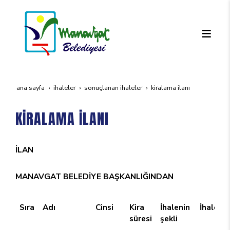
ana sayfa
i̇haleler
sonuçlanan i̇haleler
ki̇ralama i̇lani
KİRALAMA İLANI
İLAN
MANAVGAT BELEDİYE BAŞKANLIĞINDAN
Sıra
Adı
Cinsi
Kira
İhalenin
İhale be
süresi
şekli