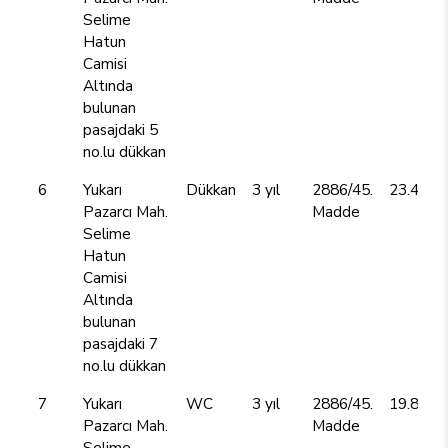
Selime
Hatun
Camisi
Altında
bulunan
pasajdaki 5
no.lu dükkan
6
Yukarı
Dükkan
3 yıl
2886/45.
23.400,
Pazarcı Mah.
Madde
Selime
Hatun
Camisi
Altında
bulunan
pasajdaki 7
no.lu dükkan
7
Yukarı
WC
3 yıl
2886/45.
19.800
Pazarcı Mah.
Madde
Selime