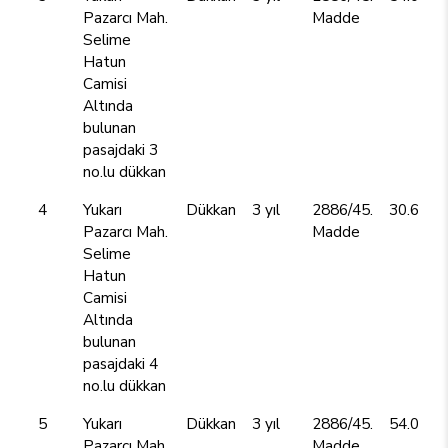
Pazarcı Mah.
Madde
Selime
Hatun
Camisi
Altında
bulunan
pasajdaki 3
no.lu dükkan
4
Yukarı
Dükkan
3 yıl
2886/45.
30.600,
Pazarcı Mah.
Madde
Selime
Hatun
Camisi
Altında
bulunan
pasajdaki 4
no.lu dükkan
5
Yukarı
Dükkan
3 yıl
2886/45.
54.000,
Pazarcı Mah.
Madde