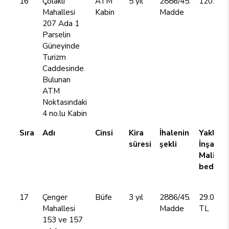
16
Çolaklı
ATM
5 yıl
2886/45.
120.000
Mahallesi
Kabin
Madde
207 Ada 1
Parselin
Güneyinde
Turizm
Caddesinde
Bulunan
ATM
Noktasındaki
4 no.lu Kabin
Sıra
Adı
Cinsi
Kira
İhalenin
Yaklaşı
süresi
şekli
İnşaat
Maliyet
bedeli
17
Çenger
Büfe
3 yıl
2886/45.
29.060,
Mahallesi
Madde
TL
153 ve 157