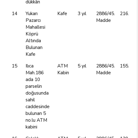
dükkân
14
Yukarı
Kafe
3 yıl
2886/45.
216.000
Pazarcı
Madde
Mahallesi
Köprü
Altında
Bulunan
Kafe
15
Ilıca
ATM
5 yıl
2886/45.
155.000
Mah.186
Kabin
Madde
ada 10
parselin
doğusunda
sahil
caddesinde
bulunan 5
no.lu ATM
kabini