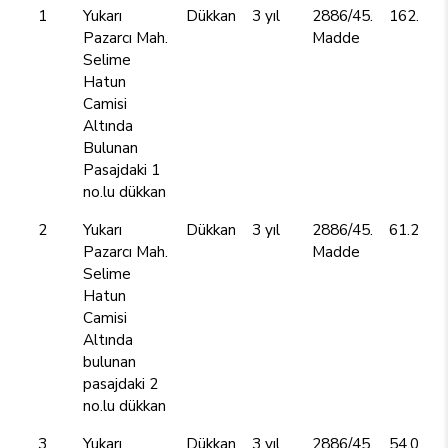
1
Yukarı
Dükkan
3 yıl
2886/45.
162.000
Pazarcı Mah.
Madde
Selime
Hatun
Camisi
Altında
Bulunan
Pasajdaki 1
no.lu dükkan
2
Yukarı
Dükkan
3 yıl
2886/45.
61.200,
Pazarcı Mah.
Madde
Selime
Hatun
Camisi
Altında
bulunan
pasajdaki 2
no.lu dükkan
3
Yukarı
Dükkan
3 yıl
2886/45.
54.000,