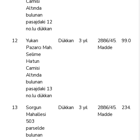
Camisi
Altında
bulunan
pasajdaki 12
no.lu dükkan
12
Yukarı
Dükkan
3 yıl
2886/45.
99.000,
Pazarcı Mah.
Madde
Selime
Hatun
Camisi
Altında
bulunan
pasajdaki 13
no.lu dükkan
13
Sorgun
Dükkan
3 yıl
2886/45.
234.000
Mahallesi
Madde
503
parselde
bulunan