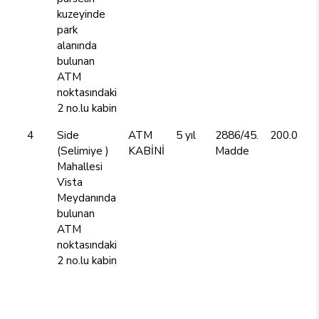
kuzeyinde
park
alanında
bulunan
ATM
noktasındaki
2 no.lu kabin
4
Side
ATM
5 yıl
2886/45.
200.000,
(Selimiye )
KABİNİ
Madde
Mahallesi
Vista
Meydanında
bulunan
ATM
noktasındaki
2 no.lu kabin