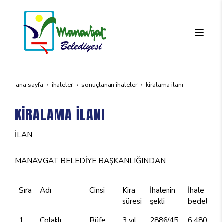
ana sayfa
i̇haleler
sonuçlanan i̇haleler
ki̇ralama i̇lani
KİRALAMA İLANI
İLAN
MANAVGAT BELEDİYE BAŞKANLIĞINDAN
Sıra
Adı
Cinsi
Kira
İhalenin
İhale
süresi
şekli
bedeli
1
Çolaklı
Büfe
3 yıl
2886/45.
6.480,00