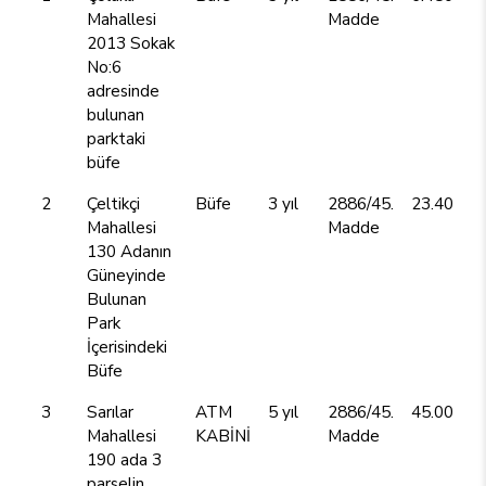
Mahallesi
Madde
2013 Sokak
No:6
adresinde
bulunan
parktaki
büfe
2
Çeltikçi
Büfe
3 yıl
2886/45.
23.400,00
Mahallesi
Madde
130 Adanın
Güneyinde
Bulunan
Park
İçerisindeki
Büfe
3
Sarılar
ATM
5 yıl
2886/45.
45.000,00
Mahallesi
KABİNİ
Madde
190 ada 3
parselin