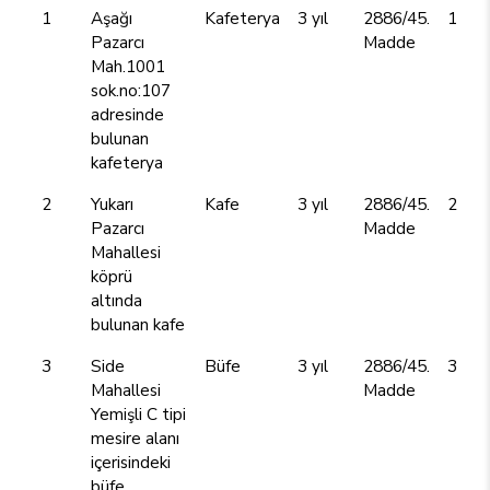
1
Aşağı
Kafeterya
3 yıl
2886/45.
126.
Pazarcı
Madde
Mah.1001
sok.no:107
adresinde
bulunan
kafeterya
2
Yukarı
Kafe
3 yıl
2886/45.
216.
Pazarcı
Madde
Mahallesi
köprü
altında
bulunan kafe
3
Side
Büfe
3 yıl
2886/45.
39.6
Mahallesi
Madde
Yemişli C tipi
mesire alanı
içerisindeki
büfe