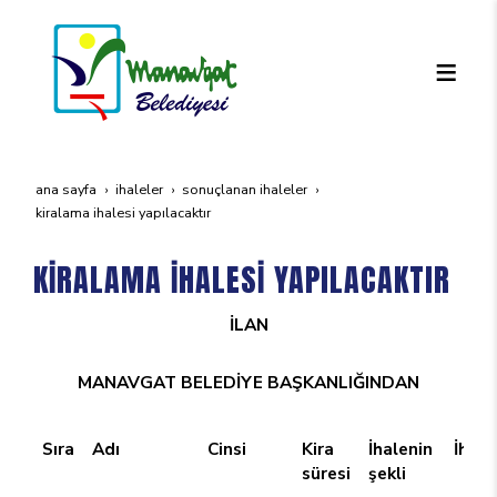
ana sayfa
i̇haleler
sonuçlanan i̇haleler
ki̇ralama i̇halesi̇ yapilacaktir
KİRALAMA İHALESİ YAPILACAKTIR
İLAN
MANAVGAT BELEDİYE BAŞKANLIĞINDAN
Sıra
Adı
Cinsi
Kira
İhalenin
İhale
süresi
şekli