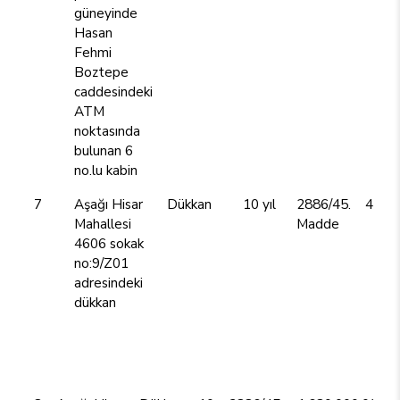
güneyinde
Hasan
Fehmi
Boztepe
caddesindeki
ATM
noktasında
bulunan 6
no.lu kabin
7
Aşağı Hisar
Dükkan
10 yıl
2886/45.
420.
Mahallesi
Madde
4606 sokak
no:9/Z01
adresindeki
dükkan