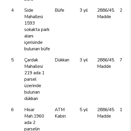
4
Side
Büfe
3 yıl
2886/45.
25.2
Mahallesi
Madde
1593
sokakta park
alanı
içerisinde
bulunan büfe
5
Çardak
Dükkan
3 yıl
2886/45.
7.20
Mahallesi
Madde
219 ada 1
parsel
üzerinde
bulunan
dükkan
6
Hisar
ATM
5 yıl
2886/45.
130.
Mah.1960
Kabin
Madde
ada 2
parselin