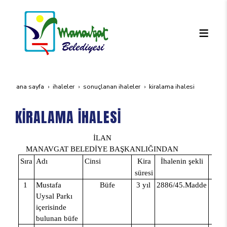
ana sayfa
i̇haleler
sonuçlanan i̇haleler
ki̇ralama i̇halesi̇
KİRALAMA İHALESİ
İLAN
MANAVGAT BELEDİYE BAŞKANLIĞINDAN
Sıra
Adı
Cinsi
Kira
İhalenin şekli
İlk
süresi
1
Mustafa
Büfe
3 yıl
2886/45.Madde
5.
Uysal Parkı
içerisinde
bulunan büfe