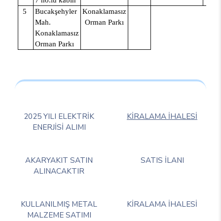
7
no.lu kabin
5
Bucakşehyler
Konaklamasız
Mah.
Orman Parkı
Konaklamasız
Orman Parkı
2025 YILI ELEKTRİK
KİRALAMA İHALESİ
ENERJİSİ ALIMI
AKARYAKIT SATIN
SATIS İLANI
ALINACAKTIR
KULLANILMIŞ METAL
KİRALAMA İHALESİ
MALZEME SATIMI