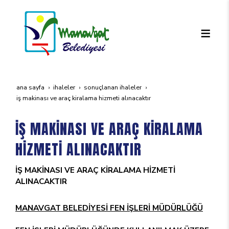
ana sayfa
i̇haleler
sonuçlanan i̇haleler
i̇ş maki̇nasi ve araç ki̇ralama hi̇zmeti̇ alinacaktir
İŞ MAKİNASI VE ARAÇ KİRALAMA
HİZMETİ ALINACAKTIR
İŞ MAKİNASI VE ARAÇ KİRALAMA HİZMETİ
ALINACAKTIR
MANAVGAT BELEDİYESİ FEN İŞLERİ MÜDÜRLÜĞÜ