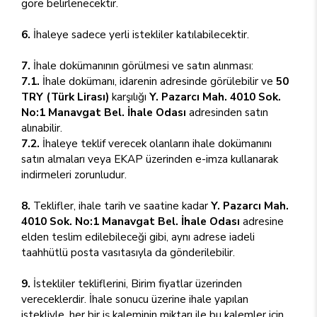
göre belirlenecektir.
6.
İhaleye sadece yerli istekliler katılabilecektir.
7.
İhale dokümanının görülmesi ve satın alınması:
7.1.
İhale dokümanı, idarenin adresinde görülebilir ve
50
TRY (Türk Lirası)
karşılığı
Y. Pazarcı Mah. 4010 Sok.
No:1 Manavgat Bel. İhale Odası
adresinden satın
alınabilir.
7.2.
İhaleye teklif verecek olanların ihale dokümanını
satın almaları veya EKAP üzerinden e-imza kullanarak
indirmeleri zorunludur.
8.
Teklifler, ihale tarih ve saatine kadar
Y. Pazarcı Mah.
4010 Sok. No:1 Manavgat Bel. İhale Odası
adresine
elden teslim edilebileceği gibi, aynı adrese iadeli
taahhütlü posta vasıtasıyla da gönderilebilir.
9.
İstekliler tekliflerini, Birim fiyatlar üzerinden
vereceklerdir. İhale sonucu üzerine ihale yapılan
istekliyle, her bir iş kaleminin miktarı ile bu kalemler için