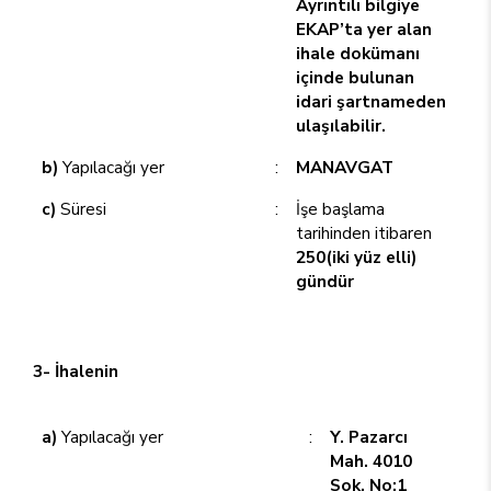
Ayrıntılı bilgiye
EKAP’ta yer alan
ihale dokümanı
içinde bulunan
idari şartnameden
ulaşılabilir.
b)
Yapılacağı yer
:
MANAVGAT
c)
Süresi
:
İşe başlama
tarihinden itibaren
250(iki yüz elli)
gündür
3- İhalenin
a)
Yapılacağı yer
:
Y. Pazarcı
Mah. 4010
Sok. No:1