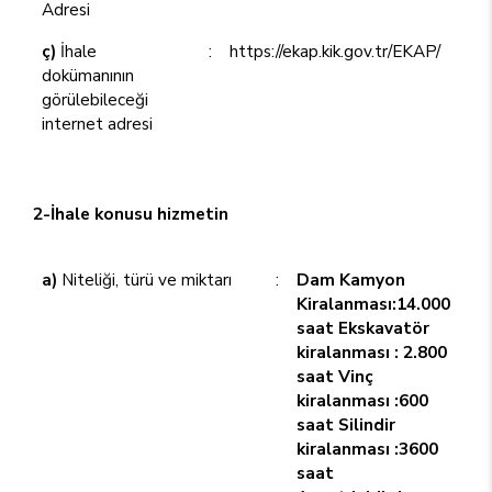
Adresi
ç)
İhale
:
https://ekap.kik.gov.tr/EKAP/
dokümanının
görülebileceği
internet adresi
2-İhale konusu hizmetin
a)
Niteliği, türü ve miktarı
:
Dam Kamyon
Kiralanması:14.000
saat Ekskavatör
kiralanması : 2.800
saat Vinç
kiralanması :600
saat Silindir
kiralanması :3600
saat