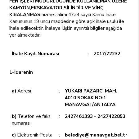
FEN İŞLERİ MÜDÜRLÜĞÜNDE KULLANILMAK ÜZERE
KAMYON,EKSKAVATÖR,SİLİNDİR VE VİNÇ
KİRALANMASI
hizmet alımı 4734 sayılı Kamu İhale
Kanununun 19 uncu maddesine göre açık ihale usulü ile
ihale edilecektir. İhaleye ilişkin ayrıntılı bilgiler aşağıda
yer almaktadır:
İhale Kayıt Numarası
:
2017/72232
1-İdarenin
a)
Adresi
:
YUKARI PAZARCI MAH.
4010 SOKAK NO:1
MANAVGAT/ANTALYA
b)
Telefon ve faks
:
2427461393 - 2427422853
numarası
c)
Elektronik Posta
:
belediye@manavgat.bel.tr