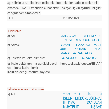
açık ihale usulü ile ihale edilecek olup, teklifler sadece elektronik
ortamda EKAP üzerinden alınacaktır. İhaleye ilişkin ayrıntılı bilgiler
aşağıda yer almaktadır:
İKN
:
2023/28021
1-İdarenin
a)
Adı
:
MANAVGAT BELEDİYESİ
FEN İŞLERİ MÜDÜRLÜĞÜ
b)
Adresi
:
YUKARI PAZARCI MAH.
4010 SOKAK NO:1
MANAVGAT/ANTALYA
c)
Telefon ve faks numarası
:
2427461393 - 2427422853
ç)
İhale dokümanının görülebileceği
:
https://ekap.kik.gov.tr/EKAP/
ve e-imza kullanılarak
indirilebileceği internet sayfası
2-İhale konusu mal alımın
a)
Adı
:
2023 YILI İÇİN FEN
İŞLERİ MÜDÜRLÜĞÜNCE
İHTİYAÇ DUYULAN
MUHTELİF İNŞAAT