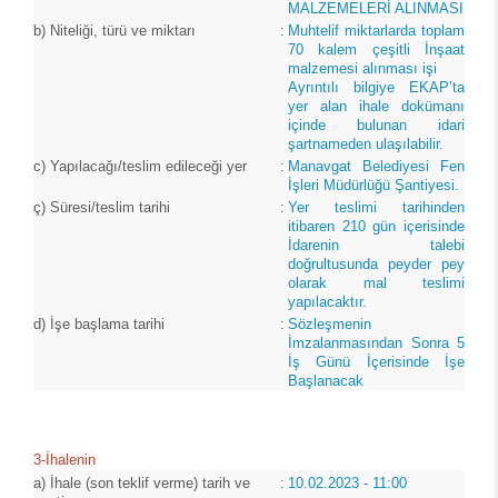
MALZEMELERİ ALINMASI
b)
Niteliği, türü ve miktarı
:
Muhtelif miktarlarda toplam
70 kalem çeşitli İnşaat
malzemesi alınması işi
Ayrıntılı bilgiye EKAP’ta
yer alan ihale dokümanı
içinde bulunan idari
şartnameden ulaşılabilir.
c)
Yapılacağı/teslim edileceği yer
:
Manavgat Belediyesi Fen
İşleri Müdürlüğü Şantiyesi.
ç)
Süresi/teslim tarihi
:
Yer teslimi tarihinden
itibaren 210 gün içerisinde
İdarenin talebi
doğrultusunda peyder pey
olarak mal teslimi
yapılacaktır.
d)
İşe başlama tarihi
:
Sözleşmenin
İmzalanmasından Sonra 5
İş Günü İçerisinde İşe
Başlanacak
3-İhalenin
a)
İhale (son teklif verme) tarih ve
:
10.02.2023 - 11:00