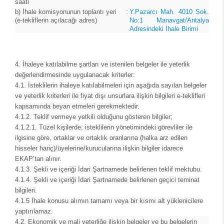
saati
b)
İhale komisyonunun toplantı yeri
:
Y.Pazarcı Mah. 4010 Sok.
(e-tekliflerin açılacağı adres)
No:1 Manavgat/Antalya
Adresindeki İhale Birimi
4. İhaleye katılabilme şartları ve istenilen belgeler ile yeterlik
değerlendirmesinde uygulanacak kriterler:
4.1.
İsteklilerin ihaleye katılabilmeleri için aşağıda sayılan belgeler
ve yeterlik kriterleri ile fiyat dışı unsurlara ilişkin bilgileri e-teklifleri
kapsamında beyan etmeleri gerekmektedir.
4.1.2.
Teklif vermeye yetkili olduğunu gösteren bilgiler;
4.1.2.1.
Tüzel kişilerde; isteklilerin yönetimindeki görevliler ile
ilgisine göre, ortaklar ve ortaklık oranlarına (halka arz edilen
hisseler hariç)/üyelerine/kurucularına ilişkin bilgiler idarece
EKAP’tan alınır.
4.1.3.
Şekli ve içeriği İdari Şartnamede belirlenen teklif mektubu.
4.1.4.
Şekli ve içeriği İdari Şartnamede belirlenen geçici teminat
bilgileri.
4.1.5
İhale konusu alımın tamamı veya bir kısmı alt yüklenicilere
yaptırılamaz.
4.2. Ekonomik ve mali yeterliğe ilişkin belgeler ve bu belgelerin