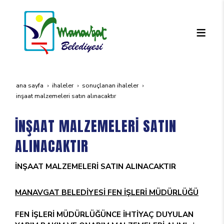
ana sayfa
i̇haleler
sonuçlanan i̇haleler
i̇nşaat malzemeleri̇ satin alinacaktir
İNŞAAT MALZEMELERİ SATIN
ALINACAKTIR
İNŞAAT MALZEMELERİ SATIN ALINACAKTIR
MANAVGAT BELEDİYESİ FEN İŞLERİ MÜDÜRLÜĞÜ
FEN İŞLERİ MÜDÜRLÜĞÜNCE İHTİYAÇ DUYULAN