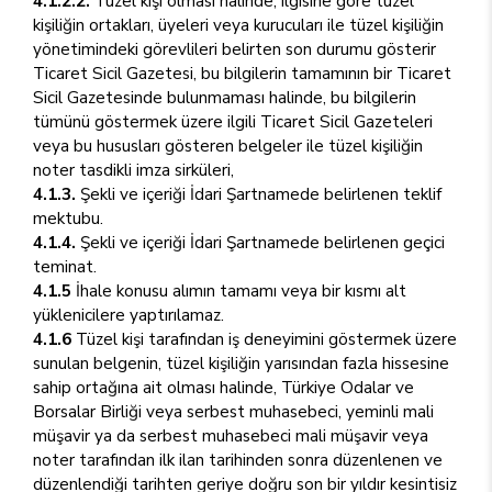
4.1.2.2.
Tüzel kişi olması halinde, ilgisine göre tüzel
kişiliğin ortakları, üyeleri veya kurucuları ile tüzel kişiliğin
yönetimindeki görevlileri belirten son durumu gösterir
Ticaret Sicil Gazetesi, bu bilgilerin tamamının bir Ticaret
Sicil Gazetesinde bulunmaması halinde, bu bilgilerin
tümünü göstermek üzere ilgili Ticaret Sicil Gazeteleri
veya bu hususları gösteren belgeler ile tüzel kişiliğin
noter tasdikli imza sirküleri,
4.1.3.
Şekli ve içeriği İdari Şartnamede belirlenen teklif
mektubu.
4.1.4.
Şekli ve içeriği İdari Şartnamede belirlenen geçici
teminat.
4.1.5
İhale konusu alımın tamamı veya bir kısmı alt
yüklenicilere yaptırılamaz.
4.1.6
Tüzel kişi tarafından iş deneyimini göstermek üzere
sunulan belgenin, tüzel kişiliğin yarısından fazla hissesine
sahip ortağına ait olması halinde, Türkiye Odalar ve
Borsalar Birliği veya serbest muhasebeci, yeminli mali
müşavir ya da serbest muhasebeci mali müşavir veya
noter tarafından ilk ilan tarihinden sonra düzenlenen ve
düzenlendiği tarihten geriye doğru son bir yıldır kesintisiz