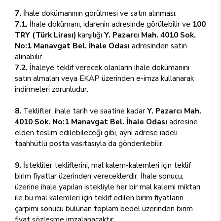
7.
İhale dokümanının görülmesi ve satın alınması:
7.1.
İhale dokümanı, idarenin adresinde görülebilir ve
100
TRY (Türk Lirası)
karşılığı
Y. Pazarcı Mah. 4010 Sok.
No:1 Manavgat Bel. İhale Odası
adresinden satın
alınabilir.
7.2.
İhaleye teklif verecek olanların ihale dokümanını
satın almaları veya EKAP üzerinden e-imza kullanarak
indirmeleri zorunludur.
8.
Teklifler, ihale tarih ve saatine kadar
Y. Pazarcı Mah.
4010 Sok. No:1 Manavgat Bel. İhale Odası
adresine
elden teslim edilebileceği gibi, aynı adrese iadeli
taahhütlü posta vasıtasıyla da gönderilebilir.
9.
İstekliler tekliflerini, mal kalem-kalemleri için teklif
birim fiyatlar üzerinden vereceklerdir. İhale sonucu,
üzerine ihale yapılan istekliyle her bir mal kalemi miktarı
ile bu mal kalemleri için teklif edilen birim fiyatların
çarpımı sonucu bulunan toplam bedel üzerinden birim
fiyat sözleşme imzalanacaktır.