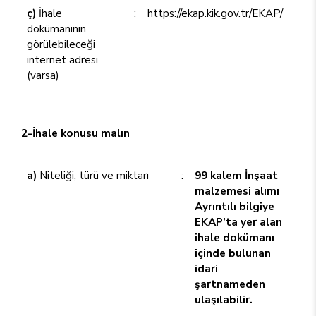
ç)
İhale
:
https://ekap.kik.gov.tr/EKAP/
dokümanının
görülebileceği
internet adresi
(varsa)
2-İhale konusu malın
a)
Niteliği, türü ve miktarı
:
99 kalem İnşaat
malzemesi alımı
Ayrıntılı bilgiye
EKAP’ta yer alan
ihale dokümanı
içinde bulunan
idari
şartnameden
ulaşılabilir.