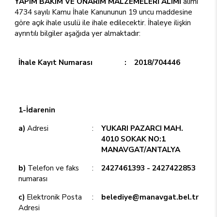
YAPIM BAKIM VE ONARIM MALZEMELERİ ALIMI
alımı
4734 sayılı Kamu İhale Kanununun 19 uncu maddesine
göre açık ihale usulü ile ihale edilecektir. İhaleye ilişkin
ayrıntılı bilgiler aşağıda yer almaktadır:
İhale Kayıt Numarası
:
2018/704446
1-İdarenin
a)
Adresi
:
YUKARI PAZARCI MAH.
4010 SOKAK NO:1
MANAVGAT/ANTALYA
b)
Telefon ve faks
:
2427461393 - 2427422853
numarası
c)
Elektronik Posta
:
belediye@manavgat.bel.tr
Adresi