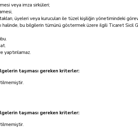
esi veya imza sirküleri;
amesi,
ortakları, üyeleri veya kurucuları ile tüzel kişiliğin yönetimindeki gö
 halinde, bu bilgilerin tümünü göstermek üzere ilgili Ticaret Sicil 
ubu.
at.
re yaptırılamaz.
lgelerin taşıması gereken kriterler:
rtilmemiştir.
elgelerin taşıması gereken kriterler:
rtilmemiştir.