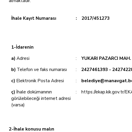
almaktadır:
İhale Kayıt Numarası
:
2017/451273
1-İdarenin
a)
Adresi
:
YUKARI PAZARCI MAH
b)
Telefon ve faks numarası
:
2427461393 - 2427422
c)
Elektronik Posta Adresi
:
belediye@manavgat.be
ç)
İhale dokümanının
:
https://ekap.kik.gov.tr/E
görülebileceği internet adresi
(varsa)
2-İhale konusu malın