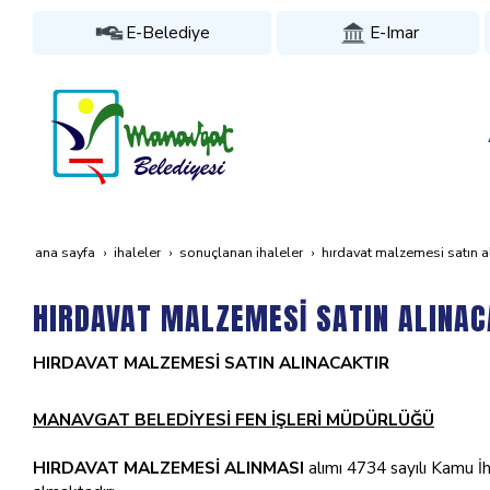
E-Belediye
E-Imar
ana sayfa
i̇haleler
sonuçlanan i̇haleler
hirdavat malzemesi̇ satin a
HIRDAVAT MALZEMESİ SATIN ALINAC
HIRDAVAT MALZEMESİ SATIN ALINACAKTIR
MANAVGAT BELEDİYESİ FEN İŞLERİ MÜDÜRLÜĞÜ
HIRDAVAT MALZEMESİ ALINMASI
alımı 4734 sayılı Kamu İha