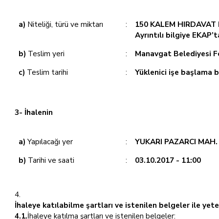
a)
Niteliği, türü ve miktarı
:
150 KALEM HIRDAVAT
Ayrıntılı bilgiye EKAP’
b)
Teslim yeri
:
Manavgat Belediyesi Fe
c)
Teslim tarihi
:
Yüklenici işe başlama b
3- İhalenin
a)
Yapılacağı yer
:
YUKARI PAZARCI MAH.
b)
Tarihi ve saati
:
03.10.2017 - 11:00
İhaleye katılabilme şartları ve istenilen belgeler ile ye
4.1.
İhaleye katılma şartları ve istenilen belgeler: