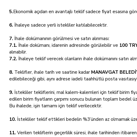
5.
Ekonomik açıdan en avantajlı teklif sadece fiyat esasına göre
6.
İhaleye sadece yerli istekliler katılabilecektir.
7.
İhale dokümanının görülmesi ve satın alınması:
7.1.
İhale dokümanı, idarenin adresinde görülebilir ve
100 TRY
alınabilir.
7.2.
İhaleye teklif verecek olanların ihale dokümanını satın al
8.
Teklifler, ihale tarih ve saatine kadar
MANAVGAT BELEDİYE
edilebileceği gibi, aynı adrese iadeli taahhütlü posta vasıtasıyl
9.
İstekliler tekliflerini, mal kalem-kalemleri için teklif birim f
edilen birim fiyatların çarpımı sonucu bulunan toplam bedel üz
Bu ihalede, işin tamamı için teklif verilecektir.
10.
İstekliler teklif ettikleri bedelin %3’ünden az olmamak üze
11.
Verilen tekliflerin geçerlilik süresi, ihale tarihinden itibare