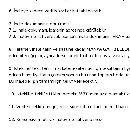
6.
İhaleye sadece yerli istekliler katılabilecektir.
7.
İhale dokümanının görülmesi:
7.1.
İhale dokümanı, idarenin adresinde görülebilir.
7.2.
İhaleye teklif verecek olanların ihale dokümanını EKAP üz
8.
Teklifler, ihale tarih ve saatine kadar
MANAVGAT BELEDİYE
edilebileceği gibi, aynı adrese iadeli taahhütlü posta vasıtasıyl
9.
İstekliler tekliflerini, mal kalem-kalemleri için teklif birim f
edilen birim fiyatların çarpımı sonucu bulunan toplam bedel üz
Bu ihalede, işin tamamı için teklif verilecektir.
10.
İstekliler teklif ettikleri bedelin %3’ünden az olmamak üze
11.
Verilen tekliflerin geçerlilik süresi, ihale tarihinden itibare
12.
Konsorsiyum olarak ihaleye teklif verilemez.