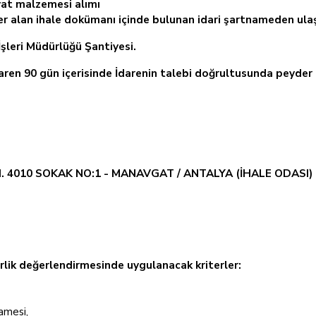
vat malzemesi alımı
yer alan ihale dokümanı içinde bulunan idari şartnameden ulaşı
şleri Müdürlüğü Şantiyesi.
baren 90 gün içerisinde İdarenin talebi doğrultusunda peyder
. 4010 SOKAK NO:1 - MANAVGAT / ANTALYA (İHALE ODASI)
terlik değerlendirmesinde uygulanacak kriterler:
amesi,