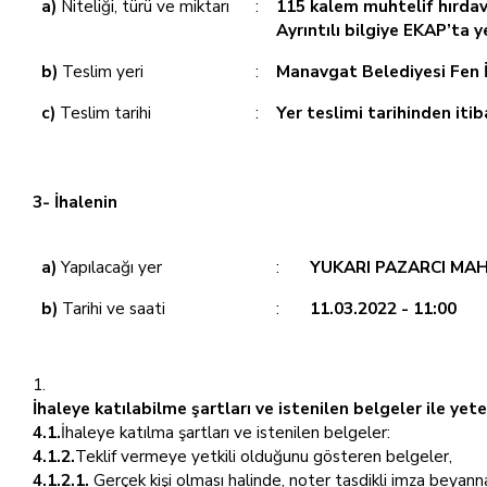
a)
Niteliği, türü ve miktarı
:
115 kalem muhtelif hırda
Ayrıntılı bilgiye EKAP’ta 
b)
Teslim yeri
:
Manavgat Belediyesi Fen İ
c)
Teslim tarihi
:
Yer teslimi tarihinden iti
3- İhalenin
a)
Yapılacağı yer
:
YUKARI PAZARCI MAH
b)
Tarihi ve saati
:
11.03.2022 - 11:00
İhaleye katılabilme şartları ve istenilen belgeler ile ye
4.1.
İhaleye katılma şartları ve istenilen belgeler:
4.1.2.
Teklif vermeye yetkili olduğunu gösteren belgeler,
4.1.2.1.
Gerçek kişi olması halinde, noter tasdikli imza beyann