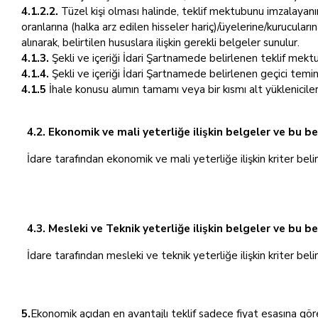
4.1.2.2.
Tüzel kişi olması halinde, teklif mektubunu imzalayanın 
oranlarına (halka arz edilen hisseler hariç)/üyelerine/kurucuların
alınarak, belirtilen hususlara ilişkin gerekli belgeler sunulur.
4.1.3.
Şekli ve içeriği İdari Şartnamede belirlenen teklif mekt
4.1.4.
Şekli ve içeriği İdari Şartnamede belirlenen geçici temin
4.1.5
İhale konusu alımın tamamı veya bir kısmı alt yüklenicile
4.2. Ekonomik ve mali yeterliğe ilişkin belgeler ve bu be
İdare tarafından ekonomik ve mali yeterliğe ilişkin kriter beli
4.3. Mesleki ve Teknik yeterliğe ilişkin belgeler ve bu b
İdare tarafından mesleki ve teknik yeterliğe ilişkin kriter beli
5.
Ekonomik açıdan en avantajlı teklif sadece fiyat esasına göre