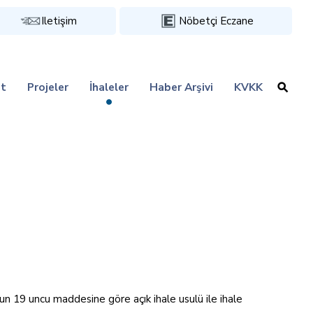
Iletişim
Nöbetçi Eczane
t
Projeler
İhaleler
Haber Arşivi
KVKK
n 19 uncu maddesine göre açık ihale usulü ile ihale