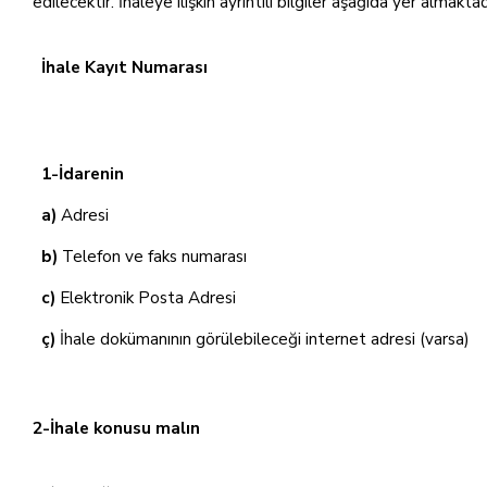
edilecektir. İhaleye ilişkin ayrıntılı bilgiler aşağıda yer almaktad
İhale Kayıt Numarası
1-İdarenin
a)
Adresi
b)
Telefon ve faks numarası
c)
Elektronik Posta Adresi
ç)
İhale dokümanının görülebileceği internet adresi (varsa)
2-İhale konusu malın