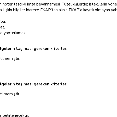
noter tasdikli imza beyannamesi. Tüzel kişilerde; isteklilerin yöneti
a ilişkin bilgiler idarece EKAP’tan alınır. EKAP’a kayıtlı olmayan yaba
ubu.
at.
re yaptırılamaz.
lgelerin taşıması gereken kriterler:
rtilmemiştir.
elgelerin taşıması gereken kriterler:
rtilmemiştir.
 belirlenecektir.