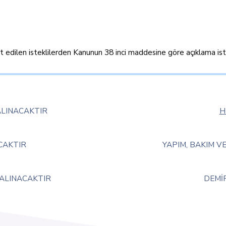
pit edilen isteklilerden Kanunun 38 inci maddesine göre açıklama is
ALINACAKTIR
H
CAKTIR
YAPIM, BAKIM V
 ALINACAKTIR
DEMİ