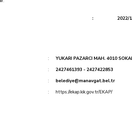
ır:
:
2022/
:
YUKARI PAZARCI MAH. 4010 SOK
:
2427461393 - 2427422853
:
belediye@manavgat.bel.tr
:
https://ekap.kik.gov.tr/EKAP/