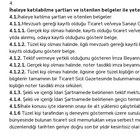
İhaleye katılabilme şartları ve istenilen belgeler ile ye
4.1.
İhaleye katılma şartları ve istenilen belgeler:
4.1.1.
Mevzuatı gereği kayıtlı olduğu Ticaret ve/veya Sanayi O
4.1.1.1.
Gerçek kişi olması halinde, kayıtlı olduğu ticaret ve/v
yılda alınmış, odaya kayıtlı olduğunu gösterir belge,
4.1.1.2.
Tüzel kişi olması halinde, ilgili mevzuatı gereği kayıtl
kayıtlı olduğunu gösterir belge,
4.1.2.
Teklif vermeye yetkili olduğunu gösteren İmza Beyanna
4.1.2.1.
Gerçek kişi olması halinde, noter tasdikli imza beyann
4.1.2.2.
Tüzel kişi olması halinde, ilgisine göre tüzel kişiliğin 
bilgilerin tamamının bir Ticaret Sicil Gazetesinde bulunmaması
kişiliğin noter tasdikli imza sirküleri,
4.1.3.
Şekli ve içeriği İdari Şartnamede belirlenen teklif mekt
4.1.4.
Şekli ve içeriği İdari Şartnamede belirlenen geçici temin
4.1.5
İhale konusu işte idarenin onayı ile alt yüklenici çalıştırıl
4.1.6
Tüzel kişi tarafından iş deneyimi göstermek üzere sunulan 
bünyesinde bulunan ticaret sicil memurlukları veya serbest mu
düzenlendiği tarihten geriye doğru son bir yıldır kesintisiz o