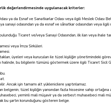
terlik değerlendirmesinde uygulanacak kriterler:
dası ya da Esnaf ve Sanatkarlar Odası veya ilgili Meslek Odası Bel
eya sanayi odasından ya da esnaf ve sânatkar odasından veya ilgili m
ı bulunduğu Ticaret ve/veya Sanayi Odasından, ilk ilan veya ihale tari
mesi veya İmza Sirküleri.
amesi.
ortakları, üyeleri veya kurucuları ile tüzel kişiliğin yönetimindeki gö
 halinde, bu bilgilerin tümünü göstermek üzere ilgili Ticaret Sicil 
ubu.
at.
abilir. Ancak işin tamamı alt yüklenicilere yaptırılamaz.
belgenin, tüzel kişiliğin yarısından fazla hissesine sahip ortağına a
hasebeci, yeminli mali müşavir ya da serbest muhasebeci mali müşa
larak bu şartın korunduğunu gösteren belge.