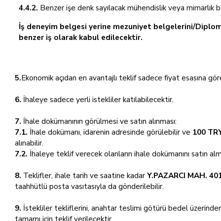
4.4.2.
Benzer işe denk sayılacak mühendislik veya mimarlık b
İş deneyim belgesi yerine mezuniyet belgelerini/Diplom
benzer iş olarak kabul edilecektir.
5.
Ekonomik açıdan en avantajlı teklif sadece fiyat esasına göre
6.
İhaleye sadece yerli istekliler katılabilecektir.
7.
İhale dokümanının görülmesi ve satın alınması:
7.1.
İhale dokümanı, idarenin adresinde görülebilir ve
100 TRY
alınabilir.
7.2.
İhaleye teklif verecek olanların ihale dokümanını satın al
8.
Teklifler, ihale tarih ve saatine kadar
Y.PAZARCI MAH. 401
taahhütlü posta vasıtasıyla da gönderilebilir.
9.
İstekliler tekliflerini, anahtar teslimi götürü bedel üzerinde
tamamı için teklif verilecektir.