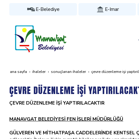
E-Belediye
E-Imar
ana sayfa
i̇haleler
sonuçlanan i̇haleler
çevre düzenleme i̇şi̇ yaptiri
ÇEVRE DÜZENLEME İŞİ YAPTIRILACAK
ÇEVRE DÜZENLEME İŞİ YAPTIRILACAKTIR
MANAVGAT BELEDİYESİ FEN İŞLERİ MÜDÜRLÜĞÜ
GÜLVEREN VE MİTHATPAŞA CADDELERİNDE KENTSEL Ç