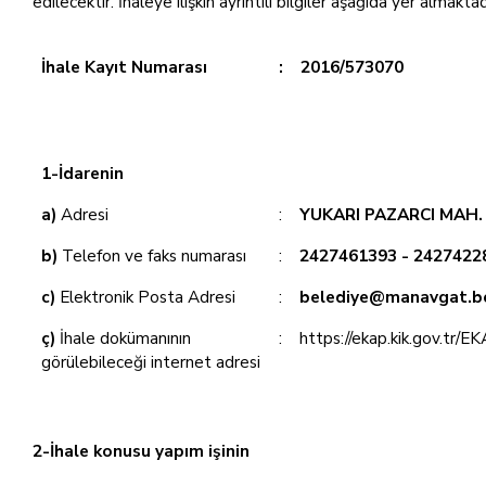
edilecektir. İhaleye ilişkin ayrıntılı bilgiler aşağıda yer almaktad
İhale Kayıt Numarası
:
2016/573070
1-İdarenin
a)
Adresi
:
YUKARI PAZARCI MAH
b)
Telefon ve faks numarası
:
2427461393 - 2427422
c)
Elektronik Posta Adresi
:
belediye@manavgat.be
ç)
İhale dokümanının
:
https://ekap.kik.gov.tr/E
görülebileceği internet adresi
2-İhale konusu yapım işinin