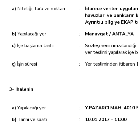
a)
Niteliği, türü ve miktarı
:
İdarece verilen uygula
havuzları ve bankların 
Ayrıntılı bilgiye EKAP’
b)
Yapılacağı yer
:
Manavgat / ANTALYA
c)
İşe başlama tarihi
:
Sözleşmenin imzalandığı 
yer teslimi yapılarak işe 
ç)
İşin süresi
:
Yer tesliminden itibaren
3- İhalenin
a)
Yapılacağı yer
:
Y.PAZARCI MAH. 4010 
b)
Tarihi ve saati
:
10.01.2017 - 11:00