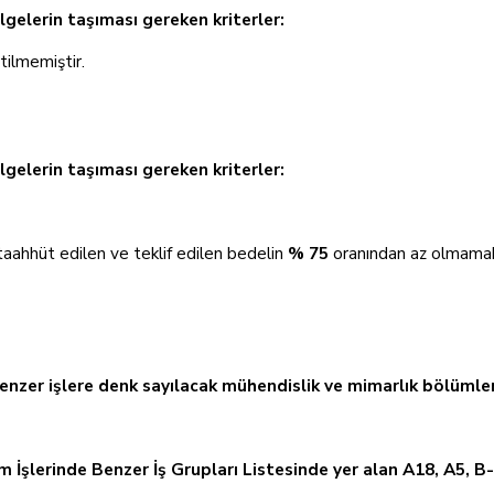
lgelerin taşıması gereken kriterler:
rtilmemiştir.
elgelerin taşıması gereken kriterler:
taahhüt edilen ve teklif edilen bedelin
% 75
oranından az olmamak ü
benzer işlere denk sayılacak mühendislik ve mimarlık bölümler
 İşlerinde Benzer İş Grupları Listesinde yer alan A18, A5, B-I