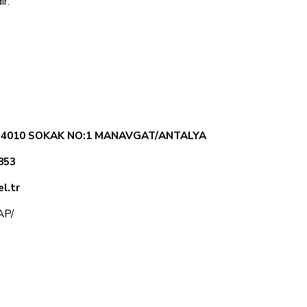
ır.
. 4010 SOKAK NO:1 MANAVGAT/ANTALYA
853
l.tr
KAP/